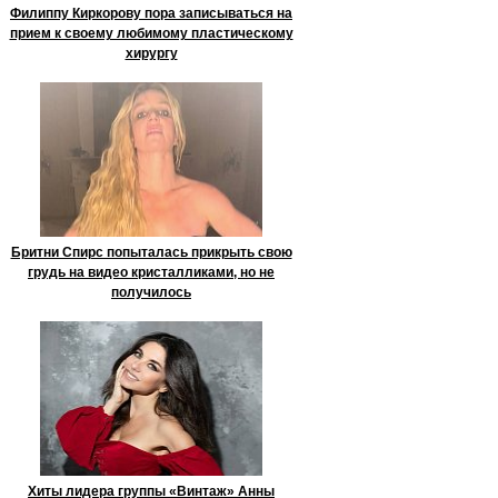
Филиппу Киркорову пора записываться на
прием к своему любимому пластическому
хирургу
Бритни Спирс попыталась прикрыть свою
грудь на видео кристалликами, но не
получилось
Хиты лидера группы «Винтаж» Анны