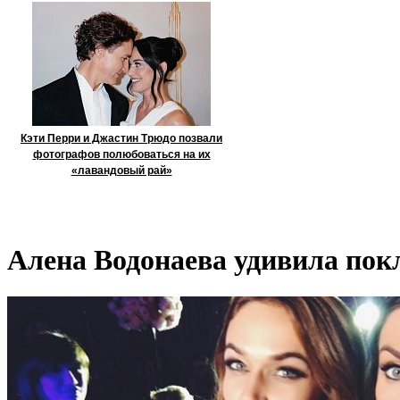
Кэти Перри и Джастин Трюдо позвали
фотографов полюбоваться на их
«лавандовый рай»
Алена Водонаева удивила по