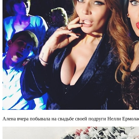
Алена вчера побывала на свадьбе своей подруги Нелли Ермол