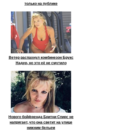
только на публике
Ветер распахнул комбинезон Брукс
Надер, но это её не смутило
Нового бойфренда Бритни Спирс не
напрягает, что она светит на улице
нижним бельем