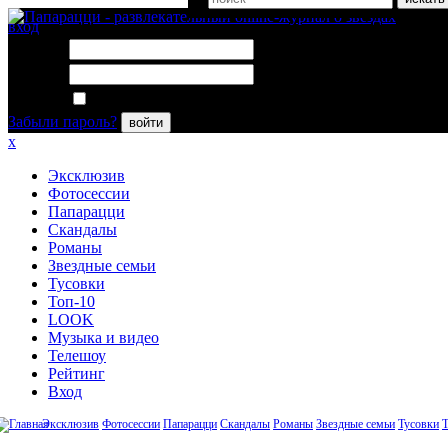
вход
Логин:
Пароль:
Запомнить меня
Забыли пароль?
войти
x
Эксклюзив
Фотосессии
Папарацци
Скандалы
Романы
Звездные семьи
Тусовки
Топ-10
LOOK
Музыка и видео
Телешоу
Рейтинг
Вход
Эксклюзив
Фотосессии
Папарацци
Скандалы
Романы
Звездные семьи
Тусовки
Т