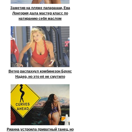
Заметив на пляже папарацци, Ева
Лонгория дала мастер класс по
натиранию себя маслом
Ветер распахнул комбинезон Брукс
Надер, но это её не смутило
Рианна устроила приватный танец, но