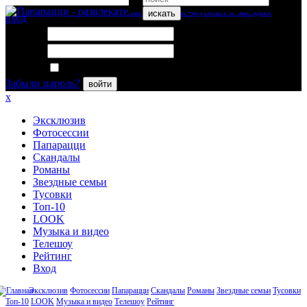
искать
вход
Логин:
Пароль:
Запомнить меня
Забыли пароль?
войти
x
Эксклюзив
Фотосессии
Папарацци
Скандалы
Романы
Звездные семьи
Тусовки
Топ-10
LOOK
Музыка и видео
Телешоу
Рейтинг
Вход
Эксклюзив
Фотосессии
Папарацци
Скандалы
Романы
Звездные семьи
Тусовки
Топ-10
LOOK
Музыка и видео
Телешоу
Рейтинг