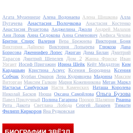
Алла
Агата Муцениеце
Алена Водонаева
Алена Шишкова
Анастасия Волочкова
Пугачева
Анастасия Костенко
Анастасия Решетова
Анджелина Джоли
Андрей Малахов
Анна Седокова
Ани Лорак
Анна Семенович
Анфиса Чехова
Виктория Боня
Бритни Спирс
Валерия
Вера Брежнева
Виктория Дайнеко
Виктория Лопырева
Глюкоза
Дана
Дмитрий
Борисова
Дженнифер Лопес
Джиган
Дима Билан
Дом 2
Тарасов
Дмитрий Шепелев
Жанна Фриске
Иван
Ургант
Иосиф Пригожин
Ирина Шейк
Кейт Миддлтон
Ким
Ксения Бородина
Ксения
Кардашьян
Кристина Асмус
Собчак
Курбан Омаров
Лера Кудрявцева
Мадонна
Максим
Виторган
Максим Галкин
Мария Кожевникова
Меган Маркл
Настасья Самбурская
Настя Каменских
Наташа Королева
Ольга Бузова
Николай Басков
Нюша
Оксана Самойлова
Павел Прилучный
Полина Гагарина
Прохор Шаляпин
Рианна
Тимати
Рита Дакота
Светлана Лобода
Сергей Лазарев
Филипп Киркоров
Яна Рудковская