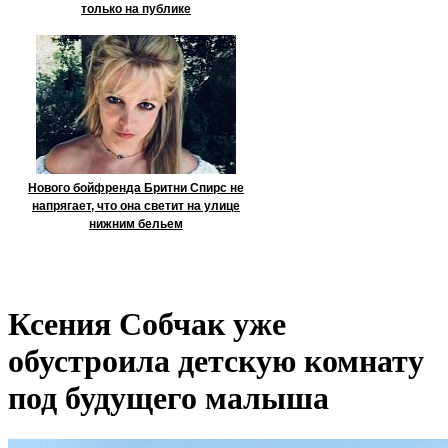
только на публике
Нового бойфренда Бритни Спирс не
напрягает, что она светит на улице
нижним бельем
Ксения Собчак уже
обустроила детскую комнату
под будущего малыша