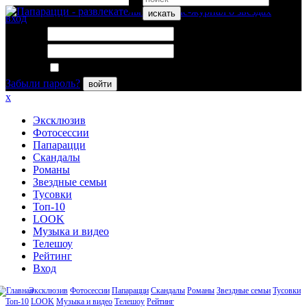
искать
вход
Логин:
Пароль:
Запомнить меня
Забыли пароль?
войти
x
Эксклюзив
Фотосессии
Папарацци
Скандалы
Романы
Звездные семьи
Тусовки
Топ-10
LOOK
Музыка и видео
Телешоу
Рейтинг
Вход
Эксклюзив
Фотосессии
Папарацци
Скандалы
Романы
Звездные семьи
Тусовки
Топ-10
LOOK
Музыка и видео
Телешоу
Рейтинг