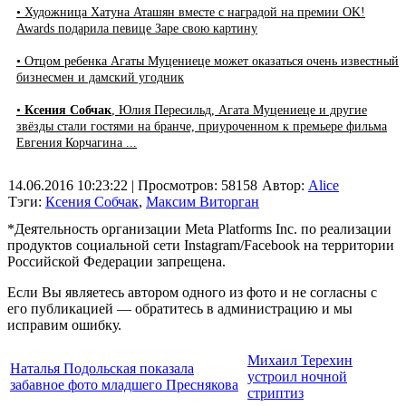
• Художница Хатуна Аташян вместе с наградой на премии OK!
Awards подарила певице Заре свою картину
• Отцом ребенка Агаты Муцениеце может оказаться очень известный
бизнесмен и дамский угодник
•
Ксения Собчак
, Юлия Пересильд, Агата Муцениеце и другие
звёзды стали гостями на бранче, приуроченном к премьере фильма
Евгения Корчагина ...
14.06.2016 10:23:22
| Просмотров: 58158
Автор:
Alice
Тэги:
Ксения Собчак
,
Максим Виторган
*Деятельность организации Meta Platforms Inc. по реализации
продуктов социальной сети Instagram/Facebook на территории
Российской Федерации запрещена.
Если Вы являетесь автором одного из фото и не согласны с
его публикацией — обратитесь в администрацию и мы
исправим ошибку.
Михаил Терехин
Наталья Подольская показала
устроил ночной
забавное фото младшего Преснякова
стриптиз