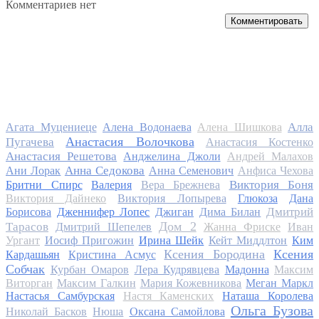
Комментариев нет
Комментировать
Алла
Агата Муцениеце
Алена Водонаева
Алена Шишкова
Анастасия Волочкова
Пугачева
Анастасия Костенко
Анастасия Решетова
Анджелина Джоли
Андрей Малахов
Анна Седокова
Ани Лорак
Анна Семенович
Анфиса Чехова
Виктория Боня
Бритни Спирс
Валерия
Вера Брежнева
Виктория Дайнеко
Виктория Лопырева
Глюкоза
Дана
Дмитрий
Борисова
Дженнифер Лопес
Джиган
Дима Билан
Дом 2
Тарасов
Дмитрий Шепелев
Жанна Фриске
Иван
Ургант
Иосиф Пригожин
Ирина Шейк
Кейт Миддлтон
Ким
Ксения Бородина
Ксения
Кардашьян
Кристина Асмус
Собчак
Курбан Омаров
Лера Кудрявцева
Мадонна
Максим
Виторган
Максим Галкин
Мария Кожевникова
Меган Маркл
Настасья Самбурская
Настя Каменских
Наташа Королева
Ольга Бузова
Николай Басков
Нюша
Оксана Самойлова