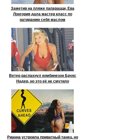
Заметив на пляже папарацци, Ева
Лонгория дала мастер класс по
натиранию себя маслом
Ветер распахнул комбинезон Брукс
Надер, но это её не смутило
Рианна устроила приватный танец, но