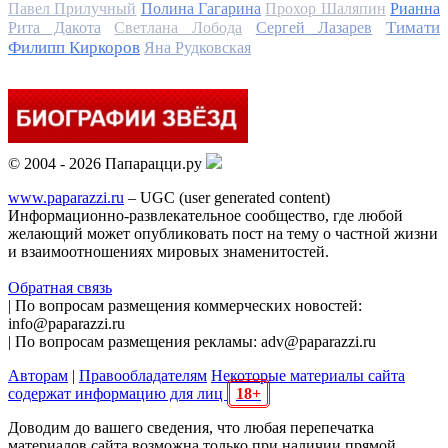
Павел Прилучный
Полина Гагарина
Прохор Шаляпин
Рианна
Тимати
Рита Дакота
Светлана Лобода
Сергей Лазарев
Филипп Киркоров
Яна Рудковская
© 2004 - 2026 Папарацци.ру
www.paparazzi.ru
– UGC (user generated content)
Информационно-развлекательное сообщество, где любой
желающий может опубликовать пост на тему о частной жизни
и взаимоотношениях мировых знаменитостей.
Обратная связь
| По вопросам размещения коммерческих новостей:
info@paparazzi.ru
| По вопросам размещения рекламы: adv@paparazzi.ru
Авторам
|
Правообладателям
Некоторые материалы сайта
содержат информацию для лиц
18+
Доводим до вашего сведения, что любая перепечатка
материалов сайта возможна только при наличии прямой