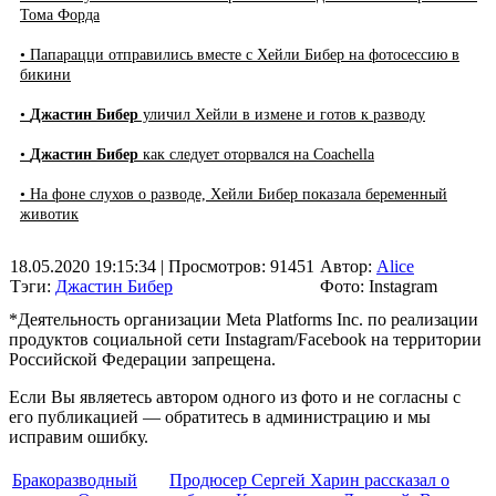
Тома Форда
• Папарацци отправились вместе с Хейли Бибер на фотосессию в
бикини
•
Джастин Бибер
уличил Хейли в измене и готов к разводу
•
Джастин Бибер
как следует оторвался на Coachella
• На фоне слухов о разводе, Хейли Бибер показала беременный
животик
18.05.2020 19:15:34
| Просмотров: 91451
Автор:
Alice
Тэги:
Джастин Бибер
Фото: Instagram
*Деятельность организации Meta Platforms Inc. по реализации
продуктов социальной сети Instagram/Facebook на территории
Российской Федерации запрещена.
Если Вы являетесь автором одного из фото и не согласны с
его публикацией — обратитесь в администрацию и мы
исправим ошибку.
Бракоразводный
Продюсер Сергей Харин рассказал о