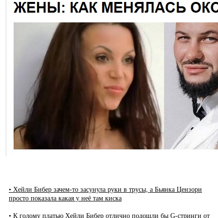
• Хейли Бибер зачем-то засунула руки в трусы, а Бьянка Цензори
просто показала какая у неё там киска
• К голому платью Хейли Бибер отлично подошли бы G-стринги от