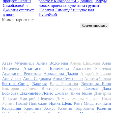
процесс Оксаны
работе с Киркоровым, Долиной, Варум,
Самойловой и
новых проектах, суде из-за группы
Джигана стартует
"Балаган Лимитед" и шутке над
в июне
Пугачёвой
Комментариев нет
Комментировать
Алла
Агата Муцениеце
Алена Водонаева
Алена Шишкова
Анастасия Волочкова
Пугачева
Анастасия Костенко
Анастасия Решетова
Анджелина Джоли
Андрей Малахов
Анна Седокова
Ани Лорак
Анна Семенович
Анфиса Чехова
Виктория Боня
Бритни Спирс
Валерия
Вера Брежнева
Виктория Дайнеко
Виктория Лопырева
Глюкоза
Дана
Дмитрий
Борисова
Дженнифер Лопес
Джиган
Дима Билан
Дом 2
Тарасов
Дмитрий Шепелев
Жанна Фриске
Иван
Ургант
Иосиф Пригожин
Ирина Шейк
Кейт Миддлтон
Ким
Ксения Бородина
Ксения
Кардашьян
Кристина Асмус