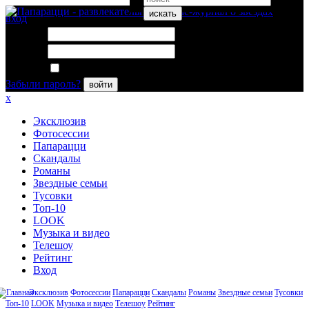
искать
вход
Логин:
Пароль:
Запомнить меня
Забыли пароль?
войти
x
Эксклюзив
Фотосессии
Папарацци
Скандалы
Романы
Звездные семьи
Тусовки
Топ-10
LOOK
Музыка и видео
Телешоу
Рейтинг
Вход
Эксклюзив
Фотосессии
Папарацци
Скандалы
Романы
Звездные семьи
Тусовки
Топ-10
LOOK
Музыка и видео
Телешоу
Рейтинг