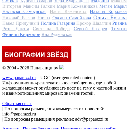
Собчак
Курбан Омаров
Лера Кудрявцева
Мадонна
Максим
Виторган
Максим Галкин
Мария Кожевникова
Меган Маркл
Настасья Самбурская
Настя Каменских
Наташа Королева
Ольга Бузова
Николай Басков
Нюша
Оксана Самойлова
Павел Прилучный
Полина Гагарина
Прохор Шаляпин
Рианна
Тимати
Рита Дакота
Светлана Лобода
Сергей Лазарев
Филипп Киркоров
Яна Рудковская
© 2004 - 2026 Папарацци.ру
www.paparazzi.ru
– UGC (user generated content)
Информационно-развлекательное сообщество, где любой
желающий может опубликовать пост на тему о частной жизни
и взаимоотношениях мировых знаменитостей.
Обратная связь
| По вопросам размещения коммерческих новостей:
info@paparazzi.ru
| По вопросам размещения рекламы: adv@paparazzi.ru
Авторам
|
Правообладателям
Некоторые материалы сайта