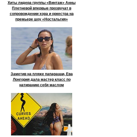
Хиты лидера группы «Винтаж» Анны
Плетневой впервые прозвучат в
сопровождении хора и оркестра на
премьере шоу «Ностальгия»
Заметив на пляже папарацци, Ева
Лонгория дала мастер класс по
натиранию себя маслом