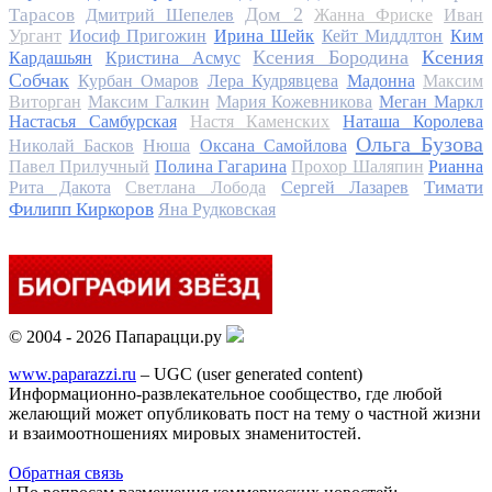
Дом 2
Тарасов
Дмитрий Шепелев
Жанна Фриске
Иван
Ургант
Иосиф Пригожин
Ирина Шейк
Кейт Миддлтон
Ким
Ксения Бородина
Ксения
Кардашьян
Кристина Асмус
Собчак
Курбан Омаров
Лера Кудрявцева
Мадонна
Максим
Виторган
Максим Галкин
Мария Кожевникова
Меган Маркл
Настасья Самбурская
Настя Каменских
Наташа Королева
Ольга Бузова
Николай Басков
Нюша
Оксана Самойлова
Павел Прилучный
Полина Гагарина
Прохор Шаляпин
Рианна
Тимати
Рита Дакота
Светлана Лобода
Сергей Лазарев
Филипп Киркоров
Яна Рудковская
© 2004 - 2026 Папарацци.ру
www.paparazzi.ru
– UGC (user generated content)
Информационно-развлекательное сообщество, где любой
желающий может опубликовать пост на тему о частной жизни
и взаимоотношениях мировых знаменитостей.
Обратная связь