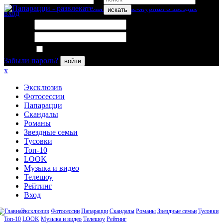
искать
вход
Логин:
Пароль:
Запомнить меня
Забыли пароль?
войти
x
Эксклюзив
Фотосессии
Папарацци
Скандалы
Романы
Звездные семьи
Тусовки
Топ-10
LOOK
Музыка и видео
Телешоу
Рейтинг
Вход
Эксклюзив
Фотосессии
Папарацци
Скандалы
Романы
Звездные семьи
Тусовки
Топ-10
LOOK
Музыка и видео
Телешоу
Рейтинг