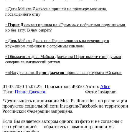
• Дети Майкла Джексона пришли на премьеру мюзикла,
посвященного отцу
•
Пэрис Джексон
пришла на «Грэмми» с небритыми подмышками,
но без тату. В чем секрет?
• Дочь Майкла Джексона Пэрис заявилась на вечеринку в
кружевном лифчике и с огромным синяком
• Обнаженная дочь Майкла Джексона Пэрис вместе с подругами
совершила магический ритуал
• «Натуральная»
Пэрис Джексон
пришла на афтерпати «Оскара»
01.07.2020 15:07:25
| Просмотров: 49650
Автор:
Alice
Тэги:
Пэрис Джексон
Фото: Instagram
*Деятельность организации Meta Platforms Inc. по реализации
продуктов социальной сети Instagram/Facebook на территории
Российской Федерации запрещена.
Если Вы являетесь автором одного из фото и не согласны с
его публикацией — обратитесь в администрацию и мы
исправим ошибку.