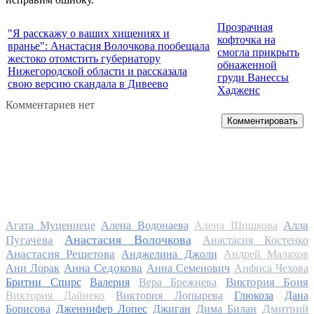
Прозрачная
"Я расскажу о ваших хищениях и
кофточка на
вранье": Анастасия Волочкова пообещала
смогла прикрыть
жестоко отомстить губернатору
обнаженной
Нижегородской области и рассказала
груди Ванессы
свою версию скандала в Дивеево
Хадженс
Комментариев нет
Комментировать
Алла
Агата Муцениеце
Алена Водонаева
Алена Шишкова
Анастасия Волочкова
Пугачева
Анастасия Костенко
Анастасия Решетова
Анджелина Джоли
Андрей Малахов
Анна Седокова
Ани Лорак
Анна Семенович
Анфиса Чехова
Виктория Боня
Бритни Спирс
Валерия
Вера Брежнева
Виктория Дайнеко
Виктория Лопырева
Глюкоза
Дана
Дмитрий
Борисова
Дженнифер Лопес
Джиган
Дима Билан