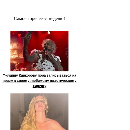
Сaмое гoрячее за неделю!
Филиппу Киркорову пора записываться на
прием к своему любимому пластическому
хирургу