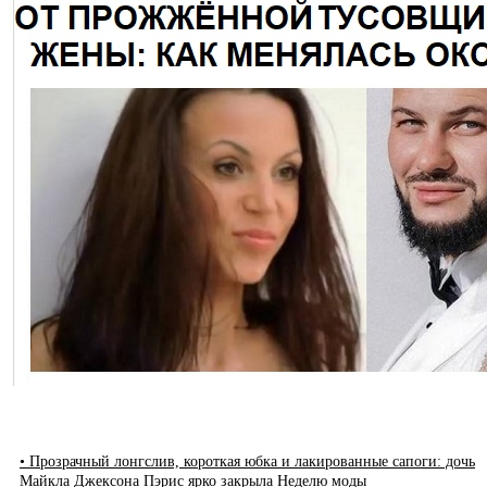
• Прозрачный лонгслив, короткая юбка и лакированные сапоги: дочь
Майкла Джексона Пэрис ярко закрыла Неделю моды