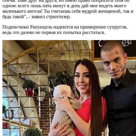
сейчас злые друг на друга, но имею право попросить тебя об
одном: всего лишь пять минут в день дай мне видеть моего
маленького ангела! Ты считаешь себя мудрой женщиной, так и
будь такой", - заявил стриптизер.
Подписчики Рапунцель надеются на примирение супругов,
ведь это далеко не первая их попытка расстаться.