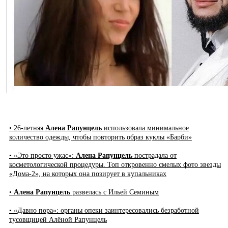
• 26-летняя
Алена Рапунцель
использовала минимальное
количество одежды, чтобы повторить образ куклы «Барби»
• «Это просто ужас»:
Алена Рапунцель
пострадала от
косметологической процедуры. Топ откровенно смелых фото звезды
«Дома-2», на которых она позирует в купальниках
•
Алена Рапунцель
развелась с Ильей Семиным
• «Давно пора»: органы опеки заинтересовались безработной
тусовщицей Алёной Рапунцель