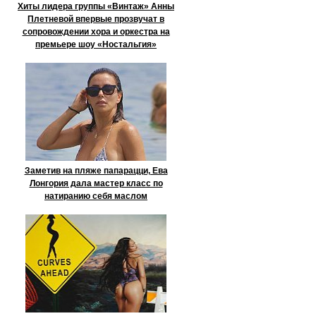
Хиты лидера группы «Винтаж» Анны
Плетневой впервые прозвучат в
сопровождении хора и оркестра на
премьере шоу «Ностальгия»
Заметив на пляже папарацци, Ева
Лонгория дала мастер класс по
натиранию себя маслом