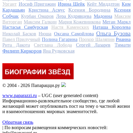
Ургант
Иосиф Пригожин
Ирина Шейк
Кейт Миддлтон
Ким
Ксения Бородина
Ксения
Кардашьян
Кристина Асмус
Собчак
Курбан Омаров
Лера Кудрявцева
Мадонна
Максим
Виторган
Максим Галкин
Мария Кожевникова
Меган Маркл
Настасья Самбурская
Настя Каменских
Наташа Королева
Ольга Бузова
Николай Басков
Нюша
Оксана Самойлова
Павел Прилучный
Полина Гагарина
Прохор Шаляпин
Рианна
Тимати
Рита Дакота
Светлана Лобода
Сергей Лазарев
Филипп Киркоров
Яна Рудковская
© 2004 - 2026 Папарацци.ру
www.paparazzi.ru
– UGC (user generated content)
Информационно-развлекательное сообщество, где любой
желающий может опубликовать пост на тему о частной жизни
и взаимоотношениях мировых знаменитостей.
Обратная связь
| По вопросам размещения коммерческих новостей:
info@paparazzi.ru