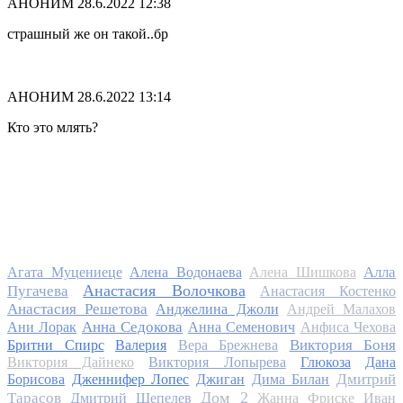
АНОНИМ
28.6.2022 12:38
страшный же он такой..бр
АНОНИМ
28.6.2022 13:14
Кто это млять?
Алла
Агата Муцениеце
Алена Водонаева
Алена Шишкова
Анастасия Волочкова
Пугачева
Анастасия Костенко
Анастасия Решетова
Анджелина Джоли
Андрей Малахов
Анна Седокова
Ани Лорак
Анна Семенович
Анфиса Чехова
Виктория Боня
Бритни Спирс
Валерия
Вера Брежнева
Виктория Дайнеко
Виктория Лопырева
Глюкоза
Дана
Дмитрий
Борисова
Дженнифер Лопес
Джиган
Дима Билан
Дом 2
Тарасов
Дмитрий Шепелев
Жанна Фриске
Иван