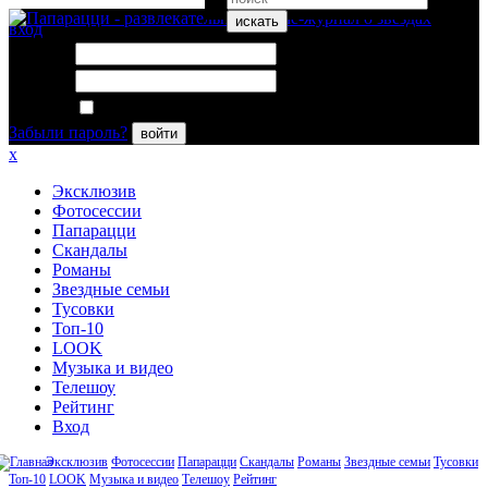
искать
вход
Логин:
Пароль:
Запомнить меня
Забыли пароль?
войти
x
Эксклюзив
Фотосессии
Папарацци
Скандалы
Романы
Звездные семьи
Тусовки
Топ-10
LOOK
Музыка и видео
Телешоу
Рейтинг
Вход
Эксклюзив
Фотосессии
Папарацци
Скандалы
Романы
Звездные семьи
Тусовки
Топ-10
LOOK
Музыка и видео
Телешоу
Рейтинг