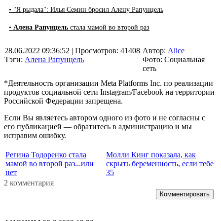
• "Я рыдала": Илья Семин бросил Алену Рапунцель
•
Алена Рапунцель
стала мамой во второй раз
28.06.2022 09:36:52
| Просмотров: 41408
Автор:
Alice
Тэги:
Алена Рапунцель
Фото: Социальная
сеть
*Деятельность организации Meta Platforms Inc. по реализации
продуктов социальной сети Instagram/Facebook на территории
Российской Федерации запрещена.
Если Вы являетесь автором одного из фото и не согласны с
его публикацией — обратитесь в администрацию и мы
исправим ошибку.
Регина Тодоренко стала
Молли Кинг показала, как
мамой во второй раз...или
скрыть беременность, если тебе
нет
35
2 комментария
Комментировать