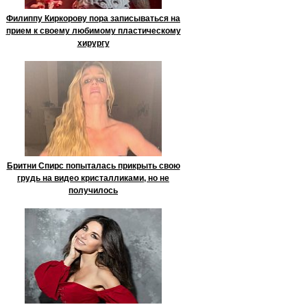
Филиппу Киркорову пора записываться на
прием к своему любимому пластическому
хирургу
Бритни Спирс попыталась прикрыть свою
грудь на видео кристалликами, но не
получилось