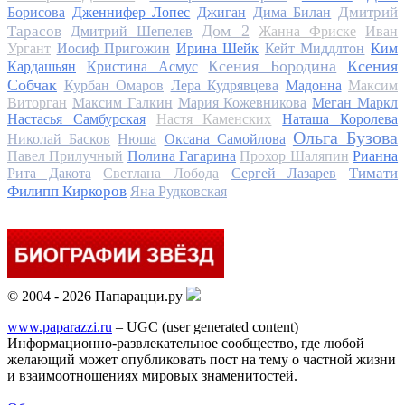
Дмитрий
Борисова
Дженнифер Лопес
Джиган
Дима Билан
Дом 2
Тарасов
Дмитрий Шепелев
Жанна Фриске
Иван
Ургант
Иосиф Пригожин
Ирина Шейк
Кейт Миддлтон
Ким
Ксения Бородина
Ксения
Кардашьян
Кристина Асмус
Собчак
Курбан Омаров
Лера Кудрявцева
Мадонна
Максим
Виторган
Максим Галкин
Мария Кожевникова
Меган Маркл
Настасья Самбурская
Настя Каменских
Наташа Королева
Ольга Бузова
Николай Басков
Нюша
Оксана Самойлова
Павел Прилучный
Полина Гагарина
Прохор Шаляпин
Рианна
Тимати
Рита Дакота
Светлана Лобода
Сергей Лазарев
Филипп Киркоров
Яна Рудковская
© 2004 - 2026 Папарацци.ру
www.paparazzi.ru
– UGC (user generated content)
Информационно-развлекательное сообщество, где любой
желающий может опубликовать пост на тему о частной жизни
и взаимоотношениях мировых знаменитостей.