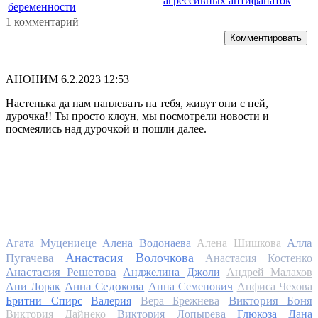
агрессивных антифанаток
беременности
1 комментарий
Комментировать
АНОНИМ
6.2.2023 12:53
Настенька да нам наплевать на тебя, живут они с ней,
дурочка!! Ты просто клоун, мы посмотрели новости и
посмеялись над дурочкой и пошли далее.
Алла
Агата Муцениеце
Алена Водонаева
Алена Шишкова
Анастасия Волочкова
Пугачева
Анастасия Костенко
Анастасия Решетова
Анджелина Джоли
Андрей Малахов
Анна Седокова
Ани Лорак
Анна Семенович
Анфиса Чехова
Виктория Боня
Бритни Спирс
Валерия
Вера Брежнева
Виктория Дайнеко
Виктория Лопырева
Глюкоза
Дана