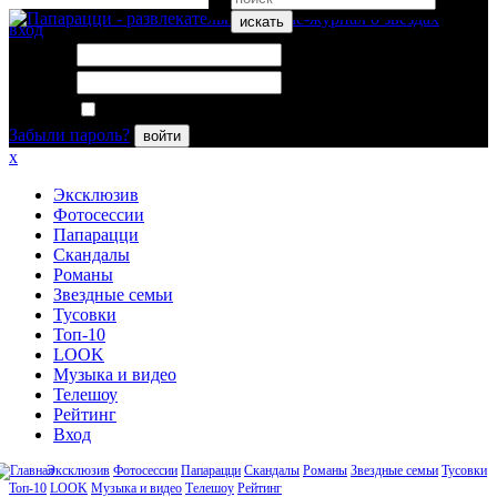
искать
вход
Логин:
Пароль:
Запомнить меня
Забыли пароль?
войти
x
Эксклюзив
Фотосессии
Папарацци
Скандалы
Романы
Звездные семьи
Тусовки
Топ-10
LOOK
Музыка и видео
Телешоу
Рейтинг
Вход
Эксклюзив
Фотосессии
Папарацци
Скандалы
Романы
Звездные семьи
Тусовки
Топ-10
LOOK
Музыка и видео
Телешоу
Рейтинг