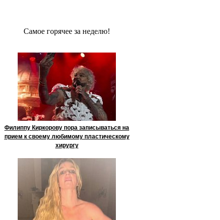
Сaмое гoрячее за неделю!
Филиппу Киркорову пора записываться на
прием к своему любимому пластическому
хирургу