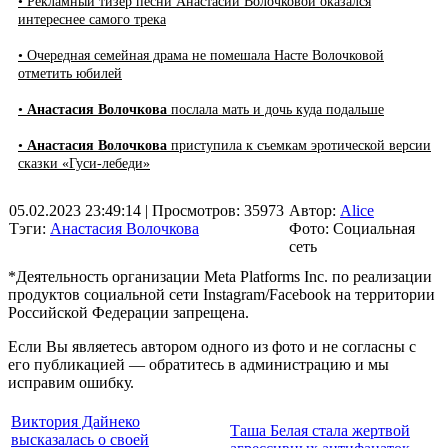
• Рекламный тизер песни Анастасии Волочковой оказался
интереснее самого трека
• Очередная семейная драма не помешала Насте Волочковой
отметить юбилей
•
Анастасия Волочкова
послала мать и дочь куда подальше
•
Анастасия Волочкова
приступила к съемкам эротической версии
сказки «Гуси-лебеди»
05.02.2023 23:49:14
| Просмотров: 35973
Автор:
Alice
Тэги:
Анастасия Волочкова
Фото: Социальная
сеть
*Деятельность организации Meta Platforms Inc. по реализации
продуктов социальной сети Instagram/Facebook на территории
Российской Федерации запрещена.
Если Вы являетесь автором одного из фото и не согласны с
его публикацией — обратитесь в администрацию и мы
исправим ошибку.
Виктория Дайнеко
Таша Белая стала жертвой
высказалась о своей