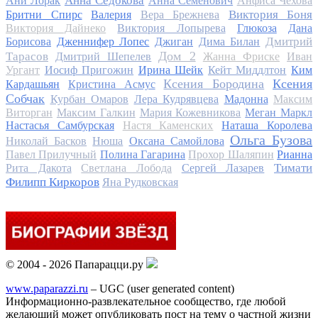
Анна Седокова
Ани Лорак
Анна Семенович
Анфиса Чехова
Виктория Боня
Бритни Спирс
Валерия
Вера Брежнева
Виктория Дайнеко
Виктория Лопырева
Глюкоза
Дана
Дмитрий
Борисова
Дженнифер Лопес
Джиган
Дима Билан
Дом 2
Тарасов
Дмитрий Шепелев
Жанна Фриске
Иван
Ургант
Иосиф Пригожин
Ирина Шейк
Кейт Миддлтон
Ким
Ксения Бородина
Ксения
Кардашьян
Кристина Асмус
Собчак
Курбан Омаров
Лера Кудрявцева
Мадонна
Максим
Виторган
Максим Галкин
Мария Кожевникова
Меган Маркл
Настасья Самбурская
Настя Каменских
Наташа Королева
Ольга Бузова
Николай Басков
Нюша
Оксана Самойлова
Павел Прилучный
Полина Гагарина
Прохор Шаляпин
Рианна
Тимати
Рита Дакота
Светлана Лобода
Сергей Лазарев
Филипп Киркоров
Яна Рудковская
© 2004 - 2026 Папарацци.ру
www.paparazzi.ru
– UGC (user generated content)
Информационно-развлекательное сообщество, где любой
желающий может опубликовать пост на тему о частной жизни