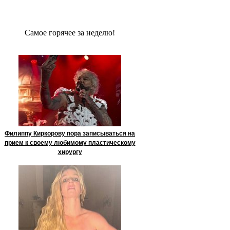
Сaмое гoрячее за неделю!
Филиппу Киркорову пора записываться на
прием к своему любимому пластическому
хирургу