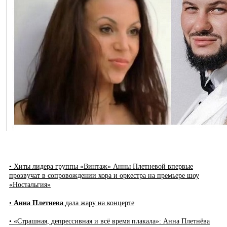
• Хиты лидера группы «Винтаж» Анны Плетневой впервые
прозвучат в сопровождении хора и оркестра на премьере шоу
«Ностальгия»
•
Анна Плетнева
дала жару на концерте
• «Страшная, депрессивная и всё время плакала»: Анна Плетнёва