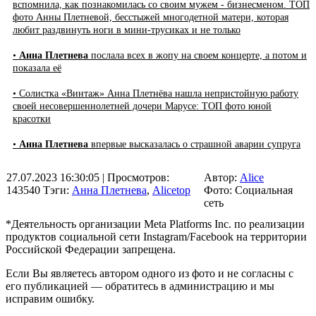
вспомнила, как познакомилась со своим мужем - бизнесменом. ТОП
фото Анны Плетневой, бесстыжей многодетной матери, которая
любит раздвинуть ноги в мини-трусиках и не только
•
Анна Плетнева
послала всех в жопу на своем концерте, а потом и
показала её
• Солистка «Винтаж» Анна Плетнёва нашла непристойную работу
своей несовершеннолетней дочери Марусе: ТОП фото юной
красотки
•
Анна Плетнева
впервые высказалась о страшной аварии супруга
27.07.2023 16:30:05
| Просмотров:
Автор:
Alice
143540
Тэги:
Анна Плетнева
,
Alicetop
Фото: Социальная
сеть
*Деятельность организации Meta Platforms Inc. по реализации
продуктов социальной сети Instagram/Facebook на территории
Российской Федерации запрещена.
Если Вы являетесь автором одного из фото и не согласны с
его публикацией — обратитесь в администрацию и мы
исправим ошибку.