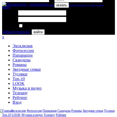
искать
вход
Логин:
Пароль:
Запомнить меня
Забыли пароль?
войти
x
Эксклюзив
Фотосессии
Папарацци
Скандалы
Романы
Звездные семьи
Тусовки
Топ-10
LOOK
Музыка и видео
Телешоу
Рейтинг
Вход
Эксклюзив
Фотосессии
Папарацци
Скандалы
Романы
Звездные семьи
Тусовки
Топ-10
LOOK
Музыка и видео
Телешоу
Рейтинг