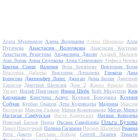
Алла
Агата Муцениеце
Алена Водонаева
Алена Шишкова
Анастасия Волочкова
Пугачева
Анастасия Костенко
Анастасия Решетова
Анджелина Джоли
Андрей Малахов
Анна Седокова
Ани Лорак
Анна Семенович
Анфиса Чехова
Виктория Боня
Бритни Спирс
Валерия
Вера Брежнева
Виктория Дайнеко
Виктория Лопырева
Глюкоза
Дана
Дмитрий
Борисова
Дженнифер Лопес
Джиган
Дима Билан
Дом 2
Тарасов
Дмитрий Шепелев
Жанна Фриске
Иван
Ургант
Иосиф Пригожин
Ирина Шейк
Кейт Миддлтон
Ким
Ксения Бородина
Ксения
Кардашьян
Кристина Асмус
Собчак
Курбан Омаров
Лера Кудрявцева
Мадонна
Максим
Виторган
Максим Галкин
Мария Кожевникова
Меган Маркл
Настасья Самбурская
Настя Каменских
Наташа Королева
Ольга Бузова
Николай Басков
Нюша
Оксана Самойлова
Павел Прилучный
Полина Гагарина
Прохор Шаляпин
Рианна
Тимати
Рита Дакота
Светлана Лобода
Сергей Лазарев