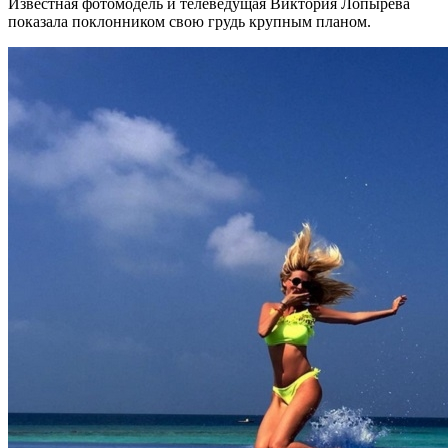
Известная фотомодель и телеведущая Виктория Лопырева
показала поклонником свою грудь крупным планом.