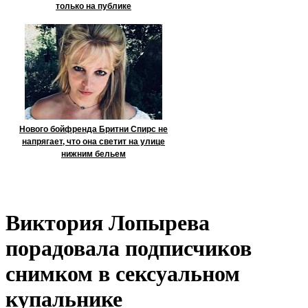
только на публике
Нового бойфренда Бритни Спирс не
напрягает, что она светит на улице
нижним бельем
Виктория Лопырева
порадовала подписчиков
снимком в сексуальном
купальнике