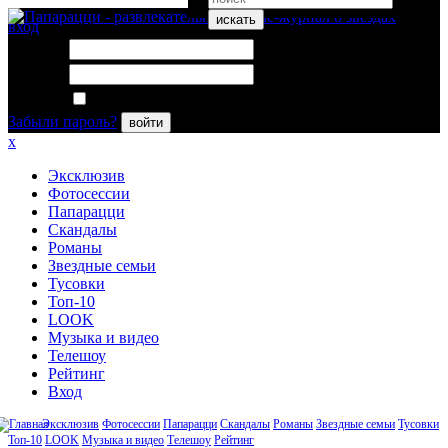
искать
вход
Логин:
Пароль:
Запомнить меня
Забыли пароль?
войти
x
Эксклюзив
Фотосессии
Папарацци
Скандалы
Романы
Звездные семьи
Тусовки
Топ-10
LOOK
Музыка и видео
Телешоу
Рейтинг
Вход
Эксклюзив
Фотосессии
Папарацци
Скандалы
Романы
Звездные семьи
Тусовки
Топ-10
LOOK
Музыка и видео
Телешоу
Рейтинг