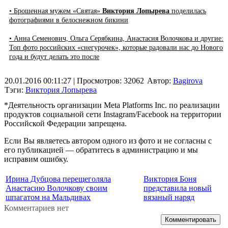
• Брошенная мужем «Святая»
Виктория Лопырева
поделилась
фотографиями в белоснежном бикини
• Анна Семенович, Ольга Серябкина, Анастасия Волочкова и другие:
Топ фото российских «снегурочек», которые радовали нас до Нового
года и будут делать это после
20.01.2016 00:11:27
| Просмотров: 32062
Автор:
Bagirova
Тэги:
Виктория Лопырева
*Деятельность организации Meta Platforms Inc. по реализации
продуктов социальной сети Instagram/Facebook на территории
Российской Федерации запрещена.
Если Вы являетесь автором одного из фото и не согласны с
его публикацией — обратитесь в администрацию и мы
исправим ошибку.
Ирина Дубцова перещеголяла
Виктория Боня
Анастасию Волочкову своим
представила новый
шпагатом на Мальдивах
вязаный наряд
Комментариев нет
Комментировать