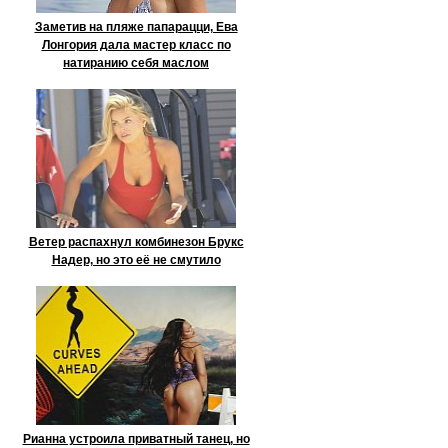
Заметив на пляже папарацци, Ева
Лонгория дала мастер класс по
натиранию себя маслом
Ветер распахнул комбинезон Брукс
Надер, но это её не смутило
Рианна устроила приватный танец, но