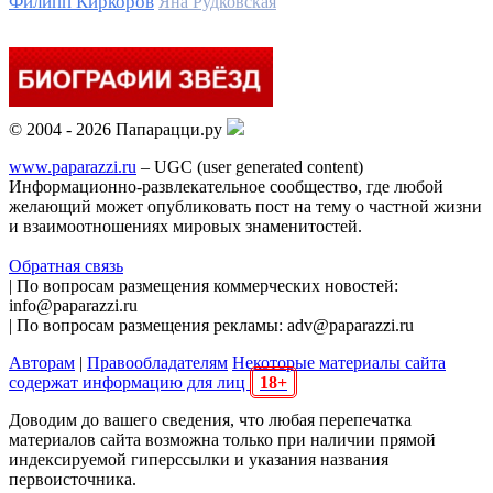
Филипп Киркоров
Яна Рудковская
© 2004 - 2026 Папарацци.ру
www.paparazzi.ru
– UGC (user generated content)
Информационно-развлекательное сообщество, где любой
желающий может опубликовать пост на тему о частной жизни
и взаимоотношениях мировых знаменитостей.
Обратная связь
| По вопросам размещения коммерческих новостей:
info@paparazzi.ru
| По вопросам размещения рекламы: adv@paparazzi.ru
Авторам
|
Правообладателям
Некоторые материалы сайта
содержат информацию для лиц
18+
Доводим до вашего сведения, что любая перепечатка
материалов сайта возможна только при наличии прямой
индексируемой гиперссылки и указания названия
первоисточника.