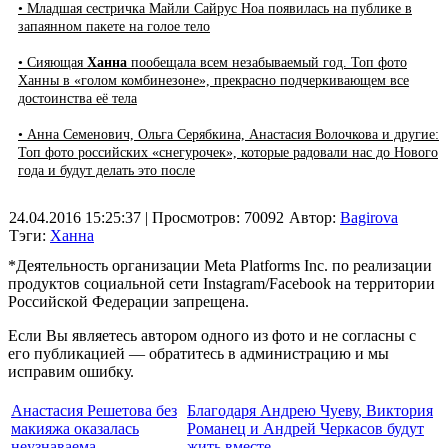
• Младшая сестричка Майли Сайрус Ноа появилась на публике в
запаянном пакете на голое тело
• Сияющая
Ханна
пообещала всем незабываемый год. Топ фото
Ханны в «голом комбинезоне», прекрасно подчеркивающем все
достоинства её тела
• Анна Семенович, Ольга Серябкина, Анастасия Волочкова и другие:
Топ фото российских «снегурочек», которые радовали нас до Нового
года и будут делать это после
24.04.2016 15:25:37
| Просмотров: 70092
Автор:
Bagirova
Тэги:
Ханна
*Деятельность организации Meta Platforms Inc. по реализации
продуктов социальной сети Instagram/Facebook на территории
Российской Федерации запрещена.
Если Вы являетесь автором одного из фото и не согласны с
его публикацией — обратитесь в администрацию и мы
исправим ошибку.
Анастасия Решетова без
Благодаря Андрею Чуеву, Виктория
макияжа оказалась
Романец и Андрей Черкасов будут
неузнаваема
жить вместе