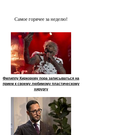
Сaмое гoрячее за неделю!
Филиппу Киркорову пора записываться на
прием к своему любимому пластическому
хирургу