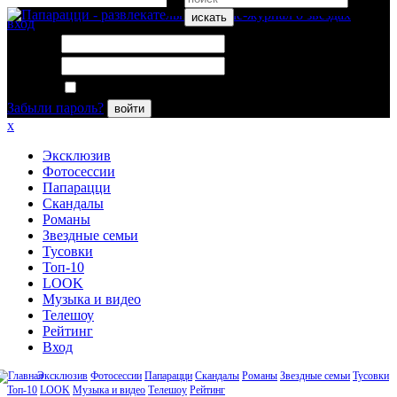
искать
вход
Логин:
Пароль:
Запомнить меня
Забыли пароль?
войти
x
Эксклюзив
Фотосессии
Папарацци
Скандалы
Романы
Звездные семьи
Тусовки
Топ-10
LOOK
Музыка и видео
Телешоу
Рейтинг
Вход
Эксклюзив
Фотосессии
Папарацци
Скандалы
Романы
Звездные семьи
Тусовки
Топ-10
LOOK
Музыка и видео
Телешоу
Рейтинг