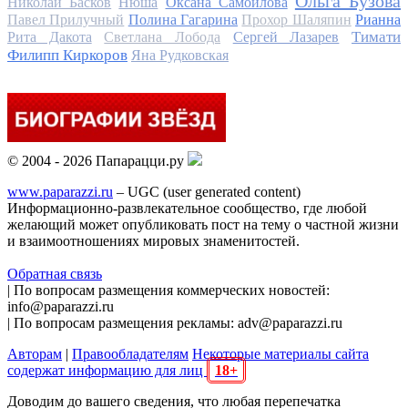
Ольга Бузова
Николай Басков
Нюша
Оксана Самойлова
Павел Прилучный
Полина Гагарина
Прохор Шаляпин
Рианна
Тимати
Рита Дакота
Светлана Лобода
Сергей Лазарев
Филипп Киркоров
Яна Рудковская
© 2004 - 2026 Папарацци.ру
www.paparazzi.ru
– UGC (user generated content)
Информационно-развлекательное сообщество, где любой
желающий может опубликовать пост на тему о частной жизни
и взаимоотношениях мировых знаменитостей.
Обратная связь
| По вопросам размещения коммерческих новостей:
info@paparazzi.ru
| По вопросам размещения рекламы: adv@paparazzi.ru
Авторам
|
Правообладателям
Некоторые материалы сайта
содержат информацию для лиц
18+
Доводим до вашего сведения, что любая перепечатка