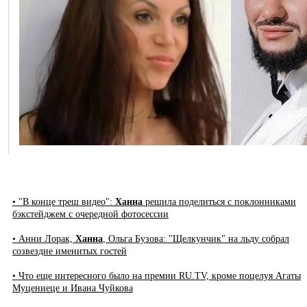
• "В конце треш видео":
Ханна
решила поделиться с поклонниками
бэкстейджем с очередной фотосессии
• Анни Лорак,
Ханна
, Ольга Бузова: "Щелкунчик" на льду собрал
созвездие именитых гостей
• Что еще интересного было на премии RU.TV, кроме поцелуя Агаты
Муцениеце и Ивана Чуйкова