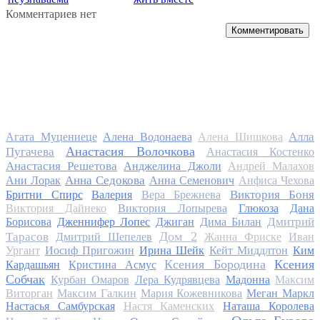
Комментариев нет
Комментировать
Алла
Агата Муцениеце
Алена Водонаева
Алена Шишкова
Анастасия Волочкова
Пугачева
Анастасия Костенко
Анастасия Решетова
Анджелина Джоли
Андрей Малахов
Анна Седокова
Ани Лорак
Анна Семенович
Анфиса Чехова
Виктория Боня
Бритни Спирс
Валерия
Вера Брежнева
Виктория Дайнеко
Виктория Лопырева
Глюкоза
Дана
Дмитрий
Борисова
Дженнифер Лопес
Джиган
Дима Билан
Дом 2
Тарасов
Дмитрий Шепелев
Жанна Фриске
Иван
Ургант
Иосиф Пригожин
Ирина Шейк
Кейт Миддлтон
Ким
Ксения Бородина
Ксения
Кардашьян
Кристина Асмус
Собчак
Курбан Омаров
Лера Кудрявцева
Мадонна
Максим
Виторган
Максим Галкин
Мария Кожевникова
Меган Маркл
Настасья Самбурская
Настя Каменских
Наташа Королева