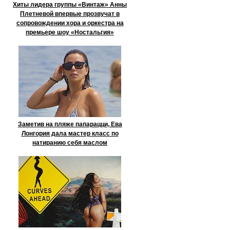
Хиты лидера группы «Винтаж» Анны
Плетневой впервые прозвучат в
сопровождении хора и оркестра на
премьере шоу «Ностальгия»
Заметив на пляже папарацци, Ева
Лонгория дала мастер класс по
натиранию себя маслом