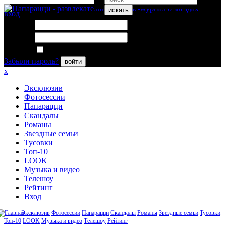
искать
вход
Логин:
Пароль:
Запомнить меня
Забыли пароль?
войти
x
Эксклюзив
Фотосессии
Папарацци
Скандалы
Романы
Звездные семьи
Тусовки
Топ-10
LOOK
Музыка и видео
Телешоу
Рейтинг
Вход
Эксклюзив
Фотосессии
Папарацци
Скандалы
Романы
Звездные семьи
Тусовки
Топ-10
LOOK
Музыка и видео
Телешоу
Рейтинг