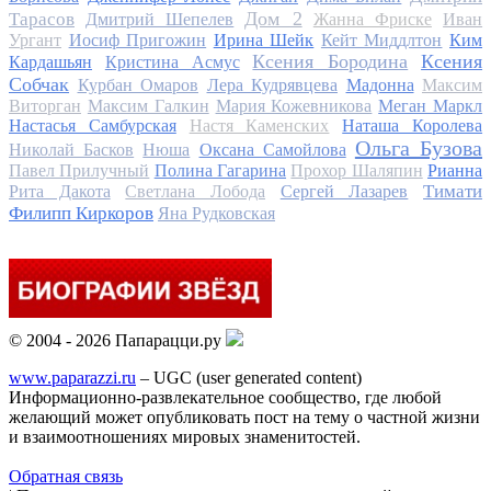
Дом 2
Тарасов
Дмитрий Шепелев
Жанна Фриске
Иван
Ургант
Иосиф Пригожин
Ирина Шейк
Кейт Миддлтон
Ким
Ксения Бородина
Ксения
Кардашьян
Кристина Асмус
Собчак
Курбан Омаров
Лера Кудрявцева
Мадонна
Максим
Виторган
Максим Галкин
Мария Кожевникова
Меган Маркл
Настасья Самбурская
Настя Каменских
Наташа Королева
Ольга Бузова
Николай Басков
Нюша
Оксана Самойлова
Павел Прилучный
Полина Гагарина
Прохор Шаляпин
Рианна
Тимати
Рита Дакота
Светлана Лобода
Сергей Лазарев
Филипп Киркоров
Яна Рудковская
© 2004 - 2026 Папарацци.ру
www.paparazzi.ru
– UGC (user generated content)
Информационно-развлекательное сообщество, где любой
желающий может опубликовать пост на тему о частной жизни
и взаимоотношениях мировых знаменитостей.
Обратная связь