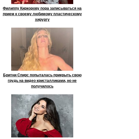
Филиппу Киркорову пора записываться на
прием к своему любимому пластическому
хирургу
Бритни Спирс попыталась прикрыть свою
грудь на видео кристалликами, но не
получилось