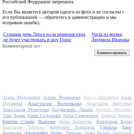
Российской Федерации запрещена.
Если Вы являетесь автором одного из фото и не согласны с
его публикацией — обратитесь в администрацию и мы
исправим ошибку.
Старшая дочь Лепса из-за решения отца
Ушла из жизни
не будет участвовать в шоу Голос
Людмила Иванова
Комментариев нет
Комментировать
Алла
Агата Муцениеце
Алена Водонаева
Алена Шишкова
Анастасия Волочкова
Пугачева
Анастасия Костенко
Анастасия Решетова
Анджелина Джоли
Андрей Малахов
Анна Седокова
Ани Лорак
Анна Семенович
Анфиса Чехова
Виктория Боня
Бритни Спирс
Валерия
Вера Брежнева
Виктория Дайнеко
Виктория Лопырева
Глюкоза
Дана
Дмитрий
Борисова
Дженнифер Лопес
Джиган
Дима Билан