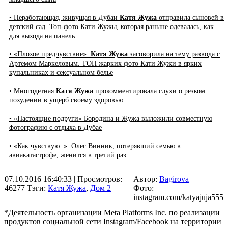
• Неработающая, живущая в Дубаи
Катя Жужа
отправила сыновей в
детский сад. Топ-фото Кати Жужы, которая раньше одевалась, как
для выхода на панель
• «Плохое предчувствие»:
Катя Жужа
заговорила на тему развода с
Артемом Маркеловым. ТОП жарких фото Кати Жужи в ярких
купальниках и сексуальном белье
• Многодетная
Катя Жужа
прокомментировала слухи о резком
похудении в ущерб своему здоровью
• «Настоящие подруги» Бородина и Жужа выложили совместную
фотографию с отдыха в Дубае
• «Как чувствую..»: Олег Винник, потерявший семью в
авиакатастрофе, женится в третий раз
07.10.2016 16:40:33
| Просмотров:
Автор:
Bagirova
46277
Тэги:
Катя Жужа
,
Дом 2
Фото:
instagram.com/katyajuja555
*Деятельность организации Meta Platforms Inc. по реализации
продуктов социальной сети Instagram/Facebook на территории