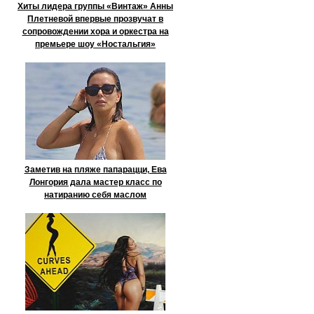
Хиты лидера группы «Винтаж» Анны
Плетневой впервые прозвучат в
сопровождении хора и оркестра на
премьере шоу «Ностальгия»
Заметив на пляже папарацци, Ева
Лонгория дала мастер класс по
натиранию себя маслом