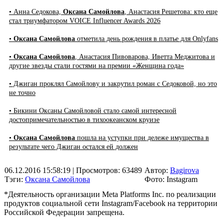
• Анна Седокова,
Оксана Самойлова
, Анастасия Решетова: кто еще
стал триумфатором VOICE Influencer Awards 2026
•
Оксана Самойлова
отметила день рождения в платье для Onlyfans
•
Оксана Самойлова
, Анастасия Пивоварова, Иветта Меджитова и
другие звезды стали гостями на премии «Женщина года»
• Джиган проклял Самойлову и закрутил роман с Седоковой, но это
не точно
• Бикини Оксаны Самойловой стало самой интересной
достопримечательностью в тихоокеанском круизе
•
Оксана Самойлова
пошла на уступки при дележе имущества в
результате чего Джиган остался ей должен
06.12.2016 15:58:19
| Просмотров: 63489
Автор:
Bagirova
Тэги:
Оксана Самойлова
Фото: Instagram
*Деятельность организации Meta Platforms Inc. по реализации
продуктов социальной сети Instagram/Facebook на территории
Российской Федерации запрещена.