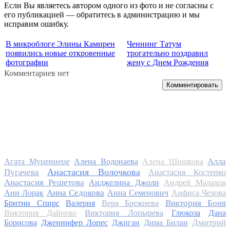
Если Вы являетесь автором одного из фото и не согласны с
его публикацией — обратитесь в администрацию и мы
исправим ошибку.
В микроблоге Элины Камирен
Ченнинг Татум
появились новые откровенные
трогательно поздравил
фотографии
жену с Днем Рождения
Комментариев нет
Комментировать
Алла
Агата Муцениеце
Алена Водонаева
Алена Шишкова
Анастасия Волочкова
Пугачева
Анастасия Костенко
Анастасия Решетова
Анджелина Джоли
Андрей Малахов
Анна Седокова
Ани Лорак
Анна Семенович
Анфиса Чехова
Виктория Боня
Бритни Спирс
Валерия
Вера Брежнева
Виктория Дайнеко
Виктория Лопырева
Глюкоза
Дана
Дмитрий
Борисова
Дженнифер Лопес
Джиган
Дима Билан