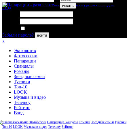
искать
вход
Логин:
Пароль:
Запомнить меня
Забыли пароль?
войти
x
Эксклюзив
Фотосессии
Папарацци
Скандалы
Романы
Звездные семьи
Тусовки
Топ-10
LOOK
Музыка и видео
Телешоу
Рейтинг
Вход
Эксклюзив
Фотосессии
Папарацци
Скандалы
Романы
Звездные семьи
Тусовки
Топ-10
LOOK
Музыка и видео
Телешоу
Рейтинг