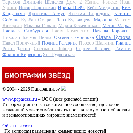
Дом 2
Тарасов
Дмитрий Шепелев
Жанна Фриске
Иван
Ургант
Иосиф Пригожин
Ирина Шейк
Кейт Миддлтон
Ким
Ксения Бородина
Ксения
Кардашьян
Кристина Асмус
Собчак
Курбан Омаров
Лера Кудрявцева
Мадонна
Максим
Виторган
Максим Галкин
Мария Кожевникова
Меган Маркл
Настасья Самбурская
Настя Каменских
Наташа Королева
Ольга Бузова
Николай Басков
Нюша
Оксана Самойлова
Павел Прилучный
Полина Гагарина
Прохор Шаляпин
Рианна
Тимати
Рита Дакота
Светлана Лобода
Сергей Лазарев
Филипп Киркоров
Яна Рудковская
© 2004 - 2026 Папарацци.ру
www.paparazzi.ru
– UGC (user generated content)
Информационно-развлекательное сообщество, где любой
желающий может опубликовать пост на тему о частной жизни
и взаимоотношениях мировых знаменитостей.
Обратная связь
| По вопросам размещения коммерческих новостей: