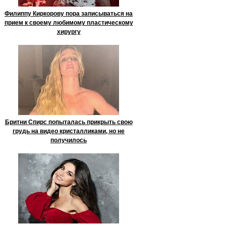
Филиппу Киркорову пора записываться на
прием к своему любимому пластическому
хирургу
Бритни Спирс попыталась прикрыть свою
грудь на видео кристалликами, но не
получилось