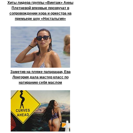
Хиты лидера группы «Винтаж» Анны
Плетневой впервые прозвучат в
сопровождении хора и оркестра на
премьере шоу «Ностальгия»
Заметив на пляже папарацци, Ева
Лонгория дала мастер класс по
натиранию себя маслом