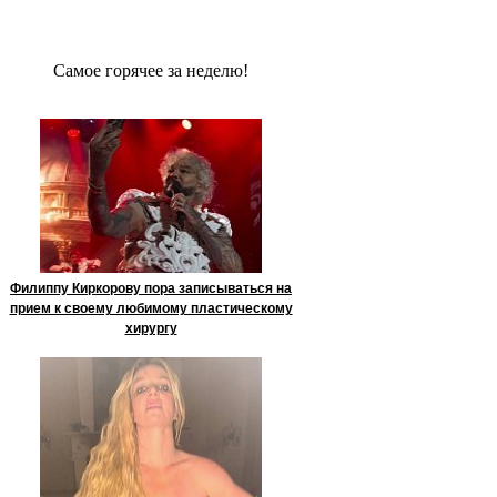
Сaмое гoрячее за неделю!
Филиппу Киркорову пора записываться на
прием к своему любимому пластическому
хирургу