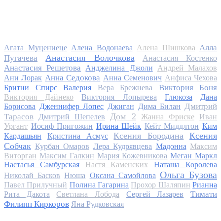
Алла
Агата Муцениеце
Алена Водонаева
Алена Шишкова
Анастасия Волочкова
Пугачева
Анастасия Костенко
Анастасия Решетова
Анджелина Джоли
Андрей Малахов
Анна Седокова
Ани Лорак
Анна Семенович
Анфиса Чехова
Виктория Боня
Бритни Спирс
Валерия
Вера Брежнева
Виктория Дайнеко
Виктория Лопырева
Глюкоза
Дана
Дмитрий
Борисова
Дженнифер Лопес
Джиган
Дима Билан
Дом 2
Тарасов
Дмитрий Шепелев
Жанна Фриске
Иван
Ургант
Иосиф Пригожин
Ирина Шейк
Кейт Миддлтон
Ким
Ксения Бородина
Ксения
Кардашьян
Кристина Асмус
Собчак
Курбан Омаров
Лера Кудрявцева
Мадонна
Максим
Виторган
Максим Галкин
Мария Кожевникова
Меган Маркл
Настасья Самбурская
Настя Каменских
Наташа Королева
Ольга Бузова
Николай Басков
Нюша
Оксана Самойлова
Павел Прилучный
Полина Гагарина
Прохор Шаляпин
Рианна
Тимати
Рита Дакота
Светлана Лобода
Сергей Лазарев
Филипп Киркоров
Яна Рудковская