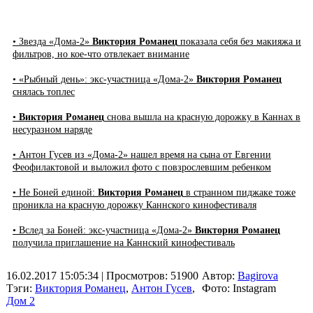
• Звезда «Дома-2»
Виктория Романец
показала себя без макияжа и
фильтров, но кое-что отвлекает внимание
• «Рыбный день»: экс-участница «Дома-2»
Виктория Романец
снялась топлес
•
Виктория Романец
снова вышла на красную дорожку в Каннах в
несуразном наряде
• Антон Гусев из «Дома-2» нашел время на сына от Евгении
Феофилактовой и выложил фото с повзрослевшим ребенком
• Не Боней единой:
Виктория Романец
в странном пиджаке тоже
проникла на красную дорожку Каннского кинофестиваля
• Вслед за Боней: экс-участница «Дома-2»
Виктория Романец
получила приглашение на Каннский кинофестиваль
16.02.2017 15:05:34
| Просмотров: 51900
Автор:
Bagirova
Тэги:
Виктория Романец
,
Антон Гусев
,
Фото: Instagram
Дом 2