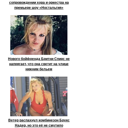
сопровождении хора и оркестра на
премьере шоу «Ностальгия»
Нового бойфренда Бритни Спирс не
напрягает, что она светит на улице
нижним бельем
Ветер распахнул комбинезон Брукс
Надер, но это её не смутило