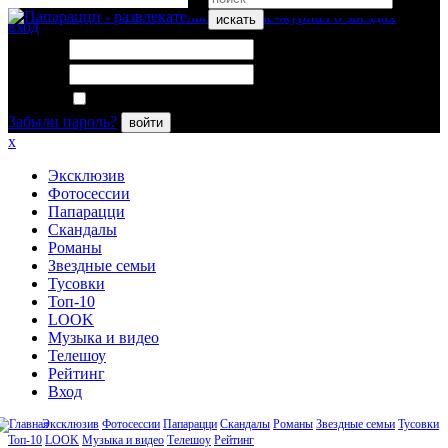
искать
вход
Логин:
Пароль:
Запомнить меня
Забыли пароль?
войти
x
Эксклюзив
Фотосессии
Папарацци
Скандалы
Романы
Звездные семьи
Тусовки
Топ-10
LOOK
Музыка и видео
Телешоу
Рейтинг
Вход
Эксклюзив
Фотосессии
Папарацци
Скандалы
Романы
Звездные семьи
Тусовки
Топ-10
LOOK
Музыка и видео
Телешоу
Рейтинг