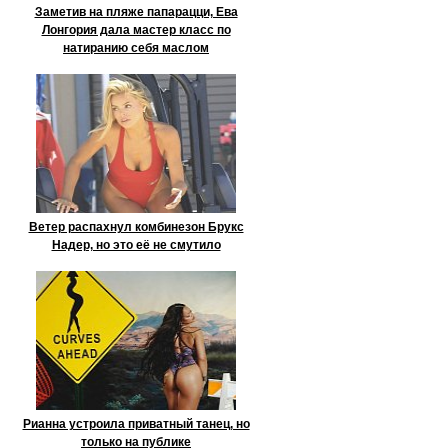
Заметив на пляже папарацци, Ева
Лонгория дала мастер класс по
натиранию себя маслом
Ветер распахнул комбинезон Брукс
Надер, но это её не смутило
Рианна устроила приватный танец, но
только на публике