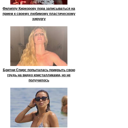
Филиппу Киркорову пора записываться на
прием к своему любимому пластическому
хирургу
Бритни Спирс попыталась прикрыть свою
грудь на видео кристалликами, но не
получилось