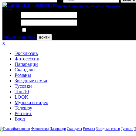
вход
Логин:
Пароль:
Запомнить меня
Забыли пароль?
войти
x
Эксклюзив
Фотосессии
Папарацци
Скандалы
Романы
Звездные семьи
Тусовки
Топ-10
LOOK
Музыка и видео
Телешоу
Рейтинг
Вход
Эксклюзив
Фотосессии
Папарацци
Скандалы
Романы
Звездные семьи
Тусовки
Т