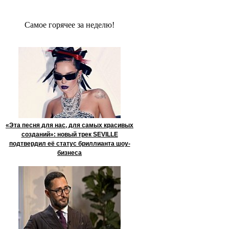
Сaмое гoрячее за неделю!
«Эта песня для нас, для самых красивых
созданий»: новый трек SEVILLE
подтвердил её статус бриллианта шоу-
бизнеса