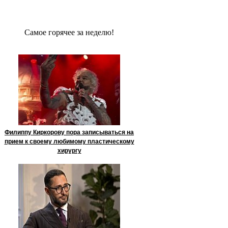
Сaмое гoрячее за неделю!
Филиппу Киркорову пора записываться на
прием к своему любимому пластическому
хирургу