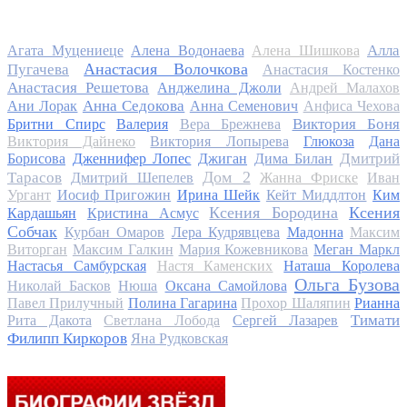
Алла
Агата Муцениеце
Алена Водонаева
Алена Шишкова
Анастасия Волочкова
Пугачева
Анастасия Костенко
Анастасия Решетова
Анджелина Джоли
Андрей Малахов
Анна Седокова
Ани Лорак
Анна Семенович
Анфиса Чехова
Виктория Боня
Бритни Спирс
Валерия
Вера Брежнева
Виктория Дайнеко
Виктория Лопырева
Глюкоза
Дана
Дмитрий
Борисова
Дженнифер Лопес
Джиган
Дима Билан
Дом 2
Тарасов
Дмитрий Шепелев
Жанна Фриске
Иван
Ургант
Иосиф Пригожин
Ирина Шейк
Кейт Миддлтон
Ким
Ксения Бородина
Ксения
Кардашьян
Кристина Асмус
Собчак
Курбан Омаров
Лера Кудрявцева
Мадонна
Максим
Виторган
Максим Галкин
Мария Кожевникова
Меган Маркл
Настасья Самбурская
Настя Каменских
Наташа Королева
Ольга Бузова
Николай Басков
Нюша
Оксана Самойлова
Павел Прилучный
Полина Гагарина
Прохор Шаляпин
Рианна
Тимати
Рита Дакота
Светлана Лобода
Сергей Лазарев
Филипп Киркоров
Яна Рудковская