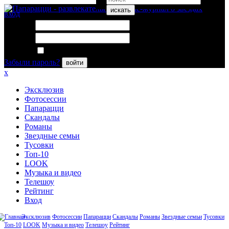
искать
вход
Логин:
Пароль:
Запомнить меня
Забыли пароль?
войти
x
Эксклюзив
Фотосессии
Папарацци
Скандалы
Романы
Звездные семьи
Тусовки
Топ-10
LOOK
Музыка и видео
Телешоу
Рейтинг
Вход
Эксклюзив
Фотосессии
Папарацци
Скандалы
Романы
Звездные семьи
Тусовки
Топ-10
LOOK
Музыка и видео
Телешоу
Рейтинг