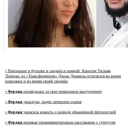
• Признание в бутылке и свадьба в пивной: Капитан Уильям
Леннокс из «Трансформеров» Джош Дюамель отличился во время
помолвки и во время своей свадьбы
•
Ферджи
оправдалась за свое провальное выступление
•
Ферджи
ужаснула, надев латексное платье
•
Ферджи
украсила новость о разводе обнажённой фотосессией
•
Ферджи
впервые прокомментировала расставание с супругом