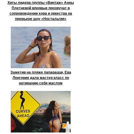
Хиты лидера группы «Винтаж» Анны
Плетневой впервые прозвучат в
сопровождении хора и оркестра на
премьере шоу «Ностальгия»
Заметив на пляже папарацци, Ева
Лонгория дала мастер класс по
натиранию себя маслом