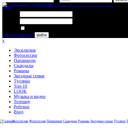
вход
Логин:
Пароль:
Запомнить меня
Забыли пароль?
войти
x
Эксклюзив
Фотосессии
Папарацци
Скандалы
Романы
Звездные семьи
Тусовки
Топ-10
LOOK
Музыка и видео
Телешоу
Рейтинг
Вход
Эксклюзив
Фотосессии
Папарацци
Скандалы
Романы
Звездные семьи
Тусовки
Т