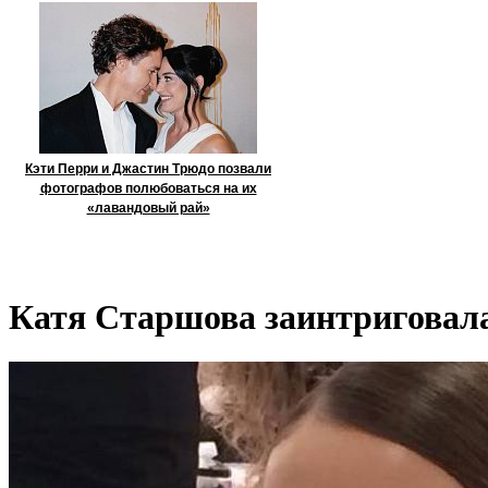
Кэти Перри и Джастин Трюдо позвали
фотографов полюбоваться на их
«лавандовый рай»
Катя Старшова заинтриговала