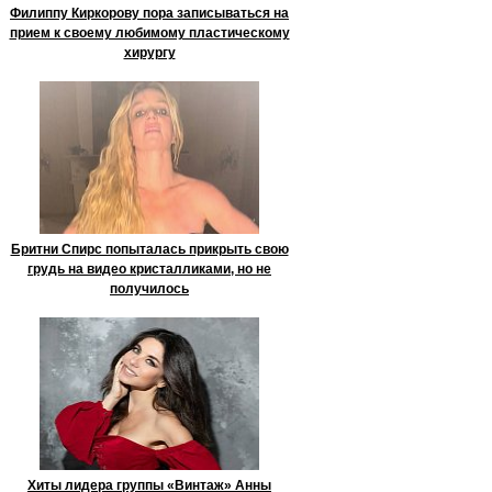
Филиппу Киркорову пора записываться на
прием к своему любимому пластическому
хирургу
Бритни Спирс попыталась прикрыть свою
грудь на видео кристалликами, но не
получилось
Хиты лидера группы «Винтаж» Анны