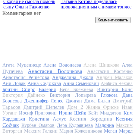
Скорая не смогла помочь
Татьяна Котова поделилась
сыну Ольги Гажиенко
провокационным снимком топлес
Комментариев нет
Комментировать
Алла
Агата Муцениеце
Алена Водонаева
Алена Шишкова
Анастасия Волочкова
Пугачева
Анастасия Костенко
Анастасия Решетова
Анджелина Джоли
Андрей Малахов
Анна Седокова
Ани Лорак
Анна Семенович
Анфиса Чехова
Виктория Боня
Бритни Спирс
Валерия
Вера Брежнева
Виктория Дайнеко
Виктория Лопырева
Глюкоза
Дана
Дмитрий
Борисова
Дженнифер Лопес
Джиган
Дима Билан
Дом 2
Тарасов
Дмитрий Шепелев
Жанна Фриске
Иван
Ургант
Иосиф Пригожин
Ирина Шейк
Кейт Миддлтон
Ким
Ксения Бородина
Ксения
Кардашьян
Кристина Асмус
Собчак
Курбан Омаров
Лера Кудрявцева
Мадонна
Максим
Виторган
Максим Галкин
Мария Кожевникова
Меган Маркл