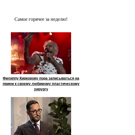
Сaмое гoрячее за неделю!
Филиппу Киркорову пора записываться на
прием к своему любимому пластическому
хирургу