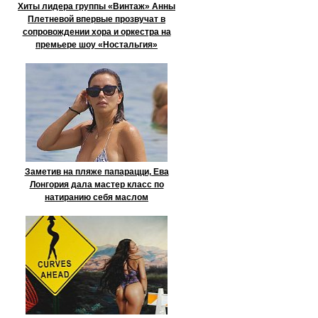
Хиты лидера группы «Винтаж» Анны
Плетневой впервые прозвучат в
сопровождении хора и оркестра на
премьере шоу «Ностальгия»
Заметив на пляже папарацци, Ева
Лонгория дала мастер класс по
натиранию себя маслом