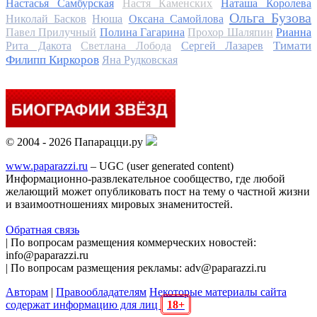
Настасья Самбурская
Настя Каменских
Наташа Королева
Ольга Бузова
Николай Басков
Нюша
Оксана Самойлова
Павел Прилучный
Полина Гагарина
Прохор Шаляпин
Рианна
Тимати
Рита Дакота
Светлана Лобода
Сергей Лазарев
Филипп Киркоров
Яна Рудковская
© 2004 - 2026 Папарацци.ру
www.paparazzi.ru
– UGC (user generated content)
Информационно-развлекательное сообщество, где любой
желающий может опубликовать пост на тему о частной жизни
и взаимоотношениях мировых знаменитостей.
Обратная связь
| По вопросам размещения коммерческих новостей:
info@paparazzi.ru
| По вопросам размещения рекламы: adv@paparazzi.ru
Авторам
|
Правообладателям
Некоторые материалы сайта
содержат информацию для лиц
18+