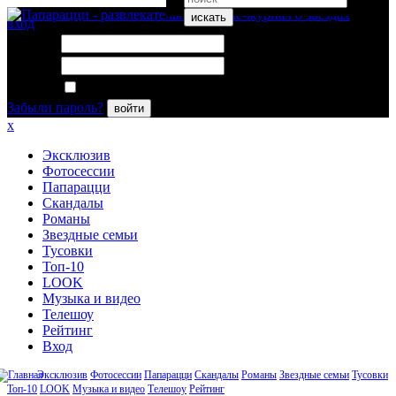
искать
вход
Логин:
Пароль:
Запомнить меня
Забыли пароль?
войти
x
Эксклюзив
Фотосессии
Папарацци
Скандалы
Романы
Звездные семьи
Тусовки
Топ-10
LOOK
Музыка и видео
Телешоу
Рейтинг
Вход
Эксклюзив
Фотосессии
Папарацци
Скандалы
Романы
Звездные семьи
Тусовки
Топ-10
LOOK
Музыка и видео
Телешоу
Рейтинг