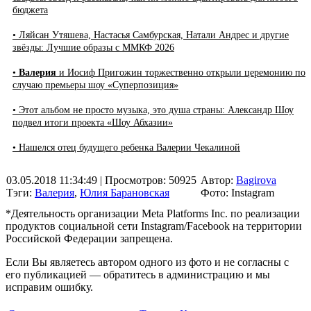
бюджета
• Ляйсан Утяшева, Настасья Самбурская, Натали Андрес и другие
звёзды: Лучшие образы с ММКФ 2026
•
Валерия
и Иосиф Пригожин торжественно открыли церемонию по
случаю премьеры шоу «Суперпозиция»
• Этот альбом не просто музыка, это душа страны: Александр Шоу
подвел итоги проекта «Шоу Абхазии»
• Нашелся отец будущего ребенка Валерии Чекалиной
03.05.2018 11:34:49
| Просмотров: 50925
Автор:
Bagirova
Тэги:
Валерия
,
Юлия Барановская
Фото: Instagram
*Деятельность организации Meta Platforms Inc. по реализации
продуктов социальной сети Instagram/Facebook на территории
Российской Федерации запрещена.
Если Вы являетесь автором одного из фото и не согласны с
его публикацией — обратитесь в администрацию и мы
исправим ошибку.