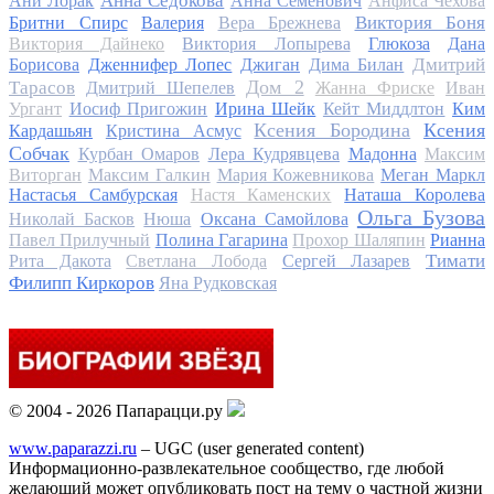
Анна Седокова
Ани Лорак
Анна Семенович
Анфиса Чехова
Виктория Боня
Бритни Спирс
Валерия
Вера Брежнева
Виктория Дайнеко
Виктория Лопырева
Глюкоза
Дана
Дмитрий
Борисова
Дженнифер Лопес
Джиган
Дима Билан
Дом 2
Тарасов
Дмитрий Шепелев
Жанна Фриске
Иван
Ургант
Иосиф Пригожин
Ирина Шейк
Кейт Миддлтон
Ким
Ксения Бородина
Ксения
Кардашьян
Кристина Асмус
Собчак
Курбан Омаров
Лера Кудрявцева
Мадонна
Максим
Виторган
Максим Галкин
Мария Кожевникова
Меган Маркл
Настасья Самбурская
Настя Каменских
Наташа Королева
Ольга Бузова
Николай Басков
Нюша
Оксана Самойлова
Павел Прилучный
Полина Гагарина
Прохор Шаляпин
Рианна
Тимати
Рита Дакота
Светлана Лобода
Сергей Лазарев
Филипп Киркоров
Яна Рудковская
© 2004 - 2026 Папарацци.ру
www.paparazzi.ru
– UGC (user generated content)
Информационно-развлекательное сообщество, где любой
желающий может опубликовать пост на тему о частной жизни