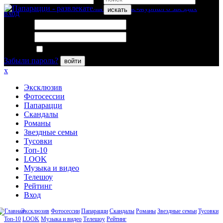
искать
вход
Логин:
Пароль:
Запомнить меня
Забыли пароль?
войти
x
Эксклюзив
Фотосессии
Папарацци
Скандалы
Романы
Звездные семьи
Тусовки
Топ-10
LOOK
Музыка и видео
Телешоу
Рейтинг
Вход
Эксклюзив
Фотосессии
Папарацци
Скандалы
Романы
Звездные семьи
Тусовки
Топ-10
LOOK
Музыка и видео
Телешоу
Рейтинг