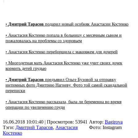
•
Дмитрий Тарасов
подарил новый особняк Анастасии Костенко
• Анастасия Костенко попала в больницу с месячным сыном и
пожаловалась на проблемы со здоровьем
• Анастасия Костенко переборщила с макияжем для дочерей
• Многодетная мать Анастасия Костенко уже учит своих дочек
кормить детей грудью
•
Дмитрий Тарасов
предъявил Ольге Бузовой за отправку
интимных фото Дмитрию Нагиеву. Фото той самой скандальной
переписки
• Анастасия Костенко рассказала, была ли беременна во время
операции по увеличению груди
16.06.2018 10:01:40
| Просмотров: 53941
Автор:
Bagirova
Тэги:
Дмитрий Тарасов
,
Анастасия
Фото: Instagram
Костенко