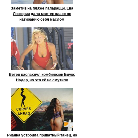
Заметив на пляже папарацци, Ева
Лонгория дала мастер класс по
натиранию себя маслом
Ветер распахнул комбинезон Брукс
Надер, но это её не смутило
Рианна устроила приватный танец, но