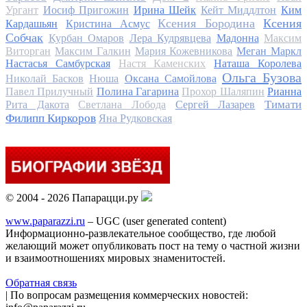
Ургант
Иосиф Пригожин
Ирина Шейк
Кейт Миддлтон
Ким
Ксения Бородина
Ксения
Кардашьян
Кристина Асмус
Собчак
Курбан Омаров
Лера Кудрявцева
Мадонна
Максим
Виторган
Максим Галкин
Мария Кожевникова
Меган Маркл
Настасья Самбурская
Настя Каменских
Наташа Королева
Ольга Бузова
Николай Басков
Нюша
Оксана Самойлова
Павел Прилучный
Полина Гагарина
Прохор Шаляпин
Рианна
Тимати
Рита Дакота
Светлана Лобода
Сергей Лазарев
Филипп Киркоров
Яна Рудковская
© 2004 - 2026 Папарацци.ру
www.paparazzi.ru
– UGC (user generated content)
Информационно-развлекательное сообщество, где любой
желающий может опубликовать пост на тему о частной жизни
и взаимоотношениях мировых знаменитостей.
Обратная связь
| По вопросам размещения коммерческих новостей: