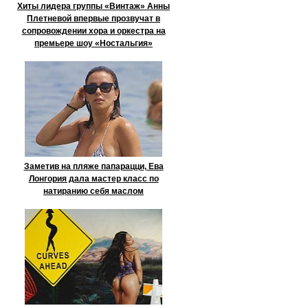
Хиты лидера группы «Винтаж» Анны
Плетневой впервые прозвучат в
сопровождении хора и оркестра на
премьере шоу «Ностальгия»
Заметив на пляже папарацци, Ева
Лонгория дала мастер класс по
натиранию себя маслом