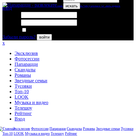
искать
вход
Логин:
Пароль:
Запомнить меня
Забыли пароль?
войти
x
Эксклюзив
Фотосессии
Папарацци
Скандалы
Романы
Звездные семьи
Тусовки
Топ-10
LOOK
Музыка и видео
Телешоу
Рейтинг
Вход
Эксклюзив
Фотосессии
Папарацци
Скандалы
Романы
Звездные семьи
Тусовки
Топ-10
LOOK
Музыка и видео
Телешоу
Рейтинг