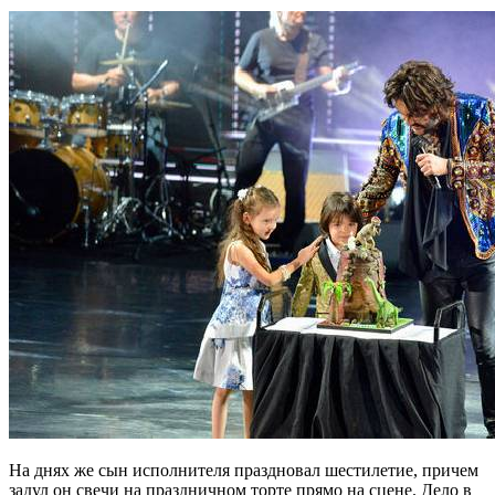
На днях же сын исполнителя праздновал шестилетие, причем
задул он свечи на праздничном торте прямо на сцене. Дело в