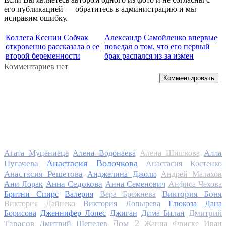
его публикацией — обратитесь в администрацию и мы
исправим ошибку.
Коллега Ксении Собчак
Александр Самойленко впервые
откровенно рассказала о ее
поведал о том, что его первый
второй беременности
брак распался из-за измен
Комментариев нет
Комментировать
Алла
Агата Муцениеце
Алена Водонаева
Алена Шишкова
Анастасия Волочкова
Пугачева
Анастасия Костенко
Анастасия Решетова
Анджелина Джоли
Андрей Малахов
Анна Седокова
Ани Лорак
Анна Семенович
Анфиса Чехова
Виктория Боня
Бритни Спирс
Валерия
Вера Брежнева
Виктория Дайнеко
Виктория Лопырева
Глюкоза
Дана
Дмитрий
Борисова
Дженнифер Лопес
Джиган
Дима Билан
Дом 2
Тарасов
Дмитрий Шепелев
Жанна Фриске
Иван