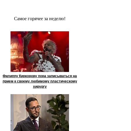
Сaмое гoрячее за неделю!
Филиппу Киркорову пора записываться на
прием к своему любимому пластическому
хирургу