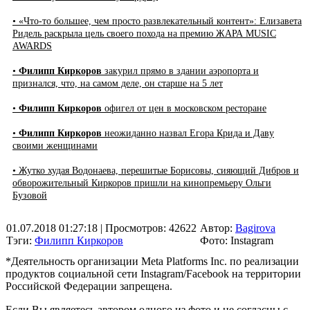
• «Что-то большее, чем просто развлекательный контент»: Елизавета
Ридель раскрыла цель своего похода на премию ЖАРА MUSIC
AWARDS
•
Филипп Киркоров
закурил прямо в здании аэропорта и
признался, что, на самом деле, он старше на 5 лет
•
Филипп Киркоров
офигел от цен в московском ресторане
•
Филипп Киркоров
неожиданно назвал Егора Крида и Даву
своими женщинами
• Жутко худая Водонаева, перешитые Борисовы, сияющий Дибров и
обворожительный Киркоров пришли на кинопремьеру Ольги
Бузовой
01.07.2018 01:27:18
| Просмотров: 42622
Автор:
Bagirova
Тэги:
Филипп Киркоров
Фото: Instagram
*Деятельность организации Meta Platforms Inc. по реализации
продуктов социальной сети Instagram/Facebook на территории
Российской Федерации запрещена.
Если Вы являетесь автором одного из фото и не согласны с