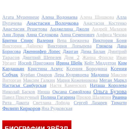
Алла
Агата Муцениеце
Алена Водонаева
Алена Шишкова
Анастасия Волочкова
Пугачева
Анастасия Костенко
Анастасия Решетова
Анджелина Джоли
Андрей Малахов
Анна Седокова
Ани Лорак
Анна Семенович
Анфиса Чехова
Виктория Боня
Бритни Спирс
Валерия
Вера Брежнева
Виктория Дайнеко
Виктория Лопырева
Глюкоза
Дана
Дмитрий
Борисова
Дженнифер Лопес
Джиган
Дима Билан
Дом 2
Тарасов
Дмитрий Шепелев
Жанна Фриске
Иван
Ургант
Иосиф Пригожин
Ирина Шейк
Кейт Миддлтон
Ким
Ксения Бородина
Ксения
Кардашьян
Кристина Асмус
Собчак
Курбан Омаров
Лера Кудрявцева
Мадонна
Максим
Виторган
Максим Галкин
Мария Кожевникова
Меган Маркл
Настасья Самбурская
Настя Каменских
Наташа Королева
Ольга Бузова
Николай Басков
Нюша
Оксана Самойлова
Павел Прилучный
Полина Гагарина
Прохор Шаляпин
Рианна
Тимати
Рита Дакота
Светлана Лобода
Сергей Лазарев
Филипп Киркоров
Яна Рудковская