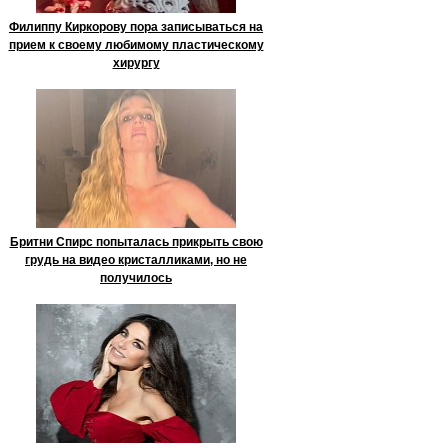
Филиппу Киркорову пора записываться на
прием к своему любимому пластическому
хирургу
Бритни Спирс попыталась прикрыть свою
грудь на видео кристалликами, но не
получилось