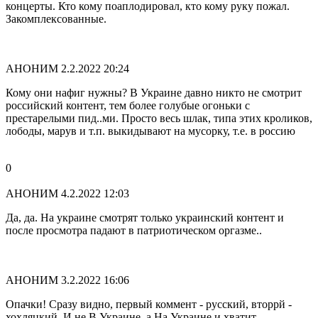
концерты. Кто кому поаплодировал, кто кому руку пожал.
Закомплексованные.
АНОНИМ
2.2.2022 20:24
Кому они нафиг нужны? В Украине давно никто не смотрит
российский контент, тем более голубые огоньки с
престарелыми пид..ми. Просто весь шлак, типа этих кроликов,
лободы, марув и т.п. выкидывают на мусорку, т.е. в россию
0
АНОНИМ
4.2.2022 12:03
Да, да. На украине смотрят только украинский контент и
после просмотра падают в патриотическом оргазме..
АНОНИМ
3.2.2022 16:06
Опачки! Сразу видно, первый коммент - русский, вторрй -
хохляцкий. И не В Украине, а На Украине.и хватит