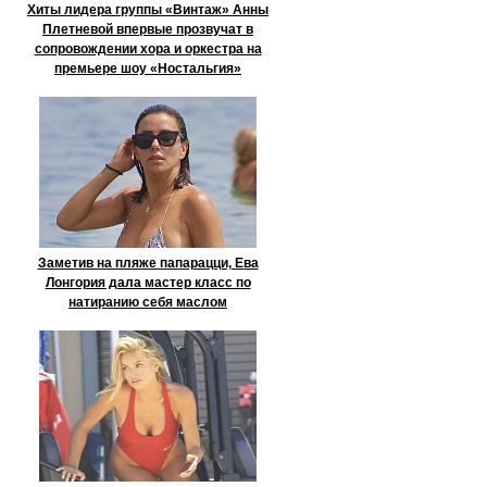
Хиты лидера группы «Винтаж» Анны
Плетневой впервые прозвучат в
сопровождении хора и оркестра на
премьере шоу «Ностальгия»
Заметив на пляже папарацци, Ева
Лонгория дала мастер класс по
натиранию себя маслом