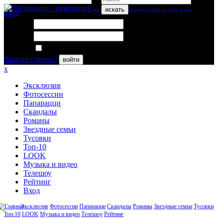
искать
вход
Логин:
Пароль:
Запомнить меня
Забыли пароль?
войти
x
Эксклюзив
Фотосессии
Папарацци
Скандалы
Романы
Звездные семьи
Тусовки
Топ-10
LOOK
Музыка и видео
Телешоу
Рейтинг
Вход
Эксклюзив
Фотосессии
Папарацци
Скандалы
Романы
Звездные семьи
Тусовки
Топ-10
LOOK
Музыка и видео
Телешоу
Рейтинг