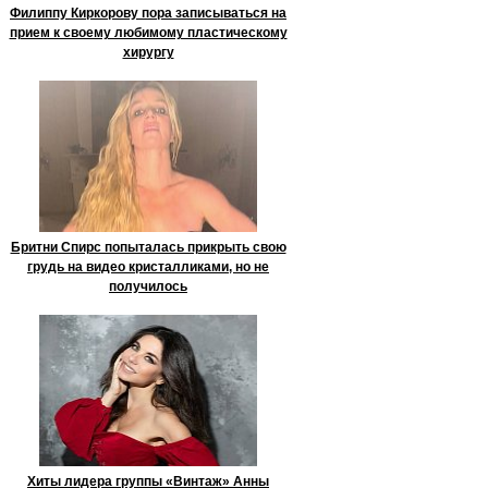
Филиппу Киркорову пора записываться на
прием к своему любимому пластическому
хирургу
Бритни Спирс попыталась прикрыть свою
грудь на видео кристалликами, но не
получилось
Хиты лидера группы «Винтаж» Анны