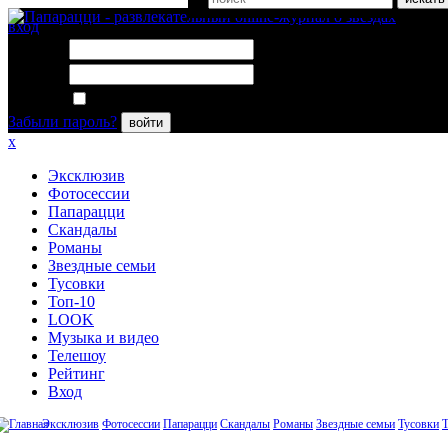
вход
Логин:
Пароль:
Запомнить меня
Забыли пароль?
войти
x
Эксклюзив
Фотосессии
Папарацци
Скандалы
Романы
Звездные семьи
Тусовки
Топ-10
LOOK
Музыка и видео
Телешоу
Рейтинг
Вход
Эксклюзив
Фотосессии
Папарацци
Скандалы
Романы
Звездные семьи
Тусовки
Т