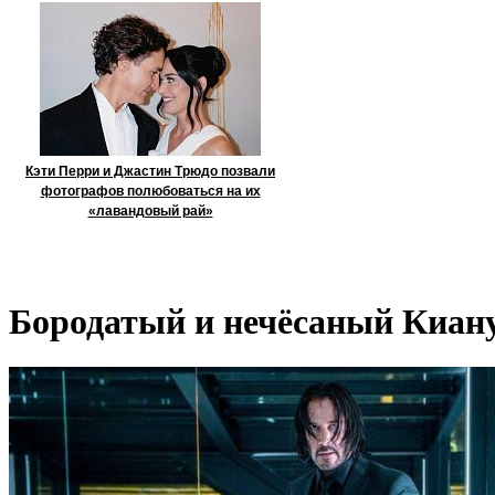
Кэти Перри и Джастин Трюдо позвали
фотографов полюбоваться на их
«лавандовый рай»
Бородатый и нечёсаный Киану