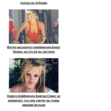
только на публике
Ветер распахнул комбинезон Брукс
Надер, но это её не смутило
Нового бойфренда Бритни Спирс не
напрягает, что она светит на улице
нижним бельем