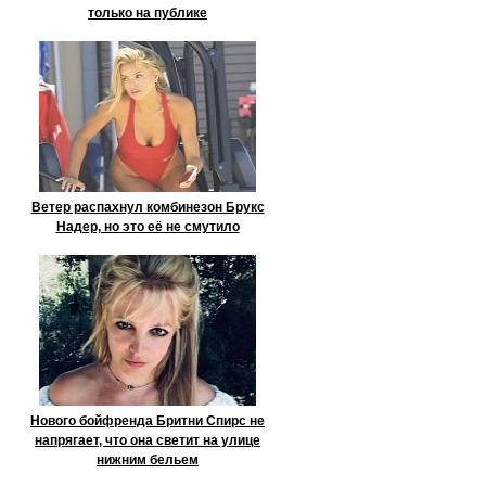
только на публике
Ветер распахнул комбинезон Брукс
Надер, но это её не смутило
Нового бойфренда Бритни Спирс не
напрягает, что она светит на улице
нижним бельем