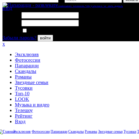
вход
Логин:
Пароль:
Запомнить меня
Забыли пароль?
войти
x
Эксклюзив
Фотосессии
Папарацци
Скандалы
Романы
Звездные семьи
Тусовки
Топ-10
LOOK
Музыка и видео
Телешоу
Рейтинг
Вход
Эксклюзив
Фотосессии
Папарацци
Скандалы
Романы
Звездные семьи
Тусовки
Т