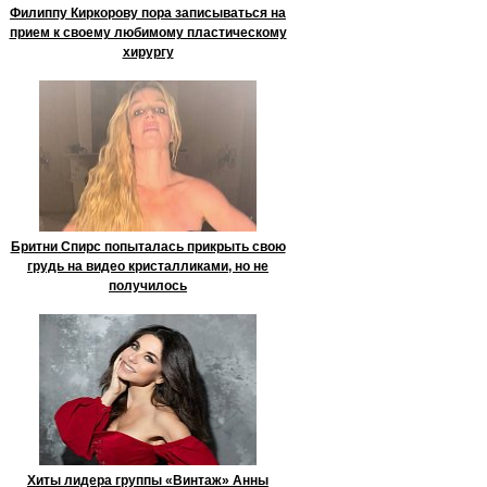
Филиппу Киркорову пора записываться на
прием к своему любимому пластическому
хирургу
Бритни Спирс попыталась прикрыть свою
грудь на видео кристалликами, но не
получилось
Хиты лидера группы «Винтаж» Анны