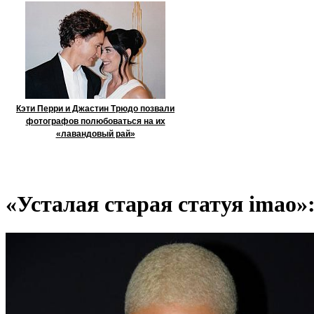
Кэти Перри и Джастин Трюдо позвали
фотографов полюбоваться на их
«лавандовый рай»
«Усталая старая статуя imao»