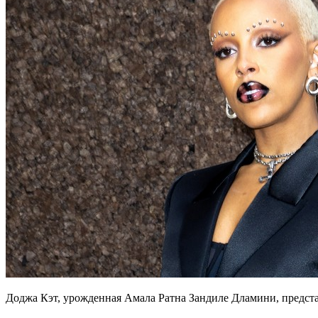
Доджа Кэт, урожденная Амала Ратна Зандиле Дламини, предстал