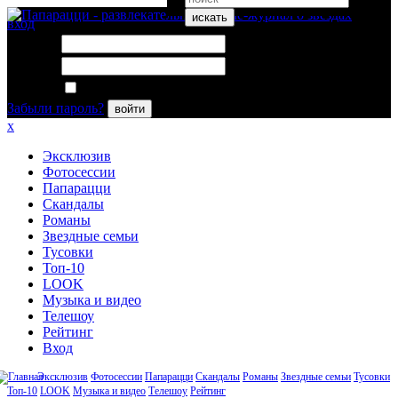
искать
вход
Логин:
Пароль:
Запомнить меня
Забыли пароль?
войти
x
Эксклюзив
Фотосессии
Папарацци
Скандалы
Романы
Звездные семьи
Тусовки
Топ-10
LOOK
Музыка и видео
Телешоу
Рейтинг
Вход
Эксклюзив
Фотосессии
Папарацци
Скандалы
Романы
Звездные семьи
Тусовки
Топ-10
LOOK
Музыка и видео
Телешоу
Рейтинг