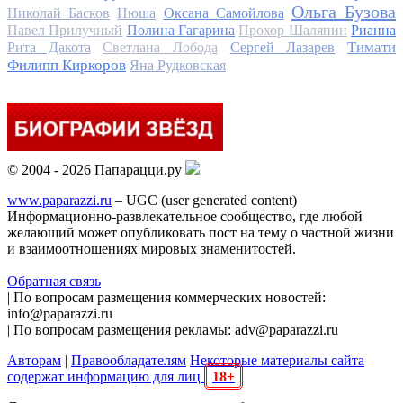
Ольга Бузова
Николай Басков
Нюша
Оксана Самойлова
Павел Прилучный
Полина Гагарина
Прохор Шаляпин
Рианна
Тимати
Рита Дакота
Светлана Лобода
Сергей Лазарев
Филипп Киркоров
Яна Рудковская
© 2004 - 2026 Папарацци.ру
www.paparazzi.ru
– UGC (user generated content)
Информационно-развлекательное сообщество, где любой
желающий может опубликовать пост на тему о частной жизни
и взаимоотношениях мировых знаменитостей.
Обратная связь
| По вопросам размещения коммерческих новостей:
info@paparazzi.ru
| По вопросам размещения рекламы: adv@paparazzi.ru
Авторам
|
Правообладателям
Некоторые материалы сайта
содержат информацию для лиц
18+