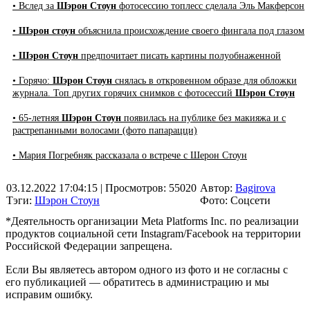
• Вслед за
Шэрон Стоун
фотосессию топлесс сделала Эль Макферсон
•
Шэрон стоун
объяснила происхождение своего фингала под глазом
•
Шэрон Стоун
предпочитает писать картины полуобнаженной
• Горячо:
Шэрон Стоун
снялась в откровенном образе для обложки
журнала. Топ других горячих снимков с фотосессий
Шэрон Стоун
• 65-летняя
Шэрон Стоун
появилась на публике без макияжа и с
растрепанными волосами (фото папарацци)
• Мария Погребняк рассказала о встрече с Шерон Стоун
03.12.2022 17:04:15
| Просмотров: 55020
Автор:
Bagirova
Тэги:
Шэрон Стоун
Фото: Соцсети
*Деятельность организации Meta Platforms Inc. по реализации
продуктов социальной сети Instagram/Facebook на территории
Российской Федерации запрещена.
Если Вы являетесь автором одного из фото и не согласны с
его публикацией — обратитесь в администрацию и мы
исправим ошибку.