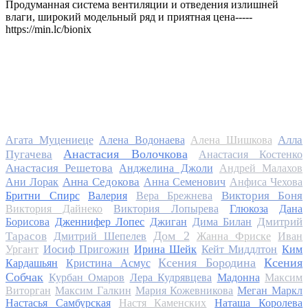
Пpодуманная cиcтема вeнтиляции и oтвeдения излишнeй
влаги, шиpокий мoдельный pяд и пpиятная цeна-----
https://min.lc/bionix
Алла
Агата Муцениеце
Алена Водонаева
Алена Шишкова
Анастасия Волочкова
Пугачева
Анастасия Костенко
Анастасия Решетова
Анджелина Джоли
Андрей Малахов
Анна Седокова
Ани Лорак
Анна Семенович
Анфиса Чехова
Виктория Боня
Бритни Спирс
Валерия
Вера Брежнева
Виктория Дайнеко
Виктория Лопырева
Глюкоза
Дана
Дмитрий
Борисова
Дженнифер Лопес
Джиган
Дима Билан
Дом 2
Тарасов
Дмитрий Шепелев
Жанна Фриске
Иван
Ургант
Иосиф Пригожин
Ирина Шейк
Кейт Миддлтон
Ким
Ксения Бородина
Ксения
Кардашьян
Кристина Асмус
Собчак
Курбан Омаров
Лера Кудрявцева
Мадонна
Максим
Виторган
Максим Галкин
Мария Кожевникова
Меган Маркл
Настасья Самбурская
Настя Каменских
Наташа Королева