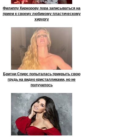
Филиппу Киркорову пора записываться на
прием к своему любимому пластическому
хирургу
Бритни Спирс попыталась прикрыть свою
грудь на видео кристалликами, но не
получилось