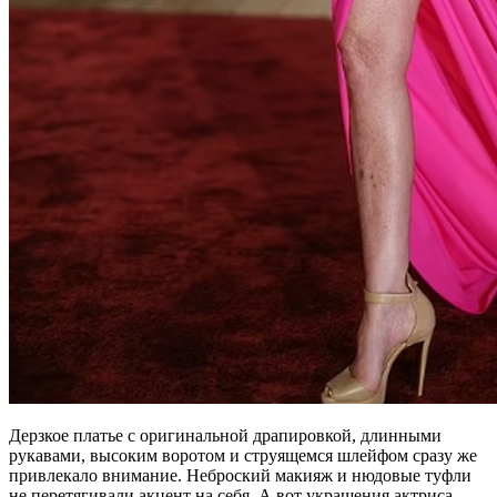
Дерзкое платье с оригинальной драпировкой, длинными
рукавами, высоким воротом и струящемся шлейфом сразу же
привлекало внимание. Неброский макияж и нюдовые туфли
не перетягивали акцент на себя. А вот украшения актриса