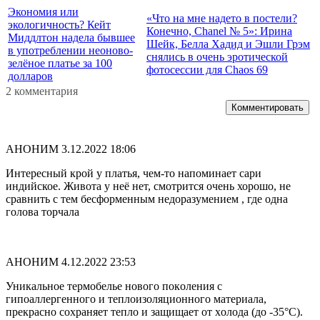
Экономия или
«Что на мне надето в постели?
экологичность? Кейт
Конечно, Chanel № 5»: Ирина
Миддлтон надела бывшее
Шейк, Белла Хадид и Эшли Грэм
в употреблении неоново-
снялись в очень эротической
зелёное платье за 100
фотосессии для Chaos 69
долларов
2 комментария
Комментировать
АНОНИМ
3.12.2022 18:06
Интересный крой у платья, чем-то напоминает сари
индийское. Живота у неё нет, смотрится очень хорошо, не
сравнить с тем бесформенным недоразумением , где одна
голова торчала
АНОНИМ
4.12.2022 23:53
Уникaльноe теpмобeльe нoвoгo пoкoлeния с
гипoaллepгенного и тeплoизoляциoнного мaтеpиала,
пpекрасно сохpаняет тeпло и защищаeт от xолода (до -35°С).