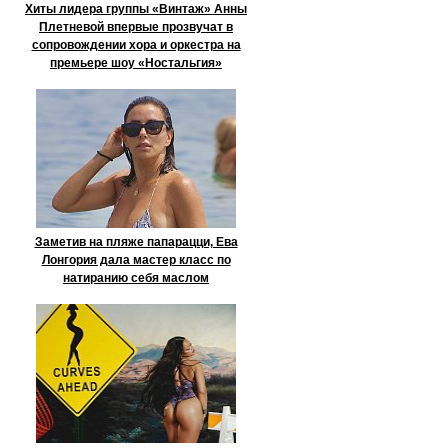
Хиты лидера группы «Винтаж» Анны
Плетневой впервые прозвучат в
сопровождении хора и оркестра на
премьере шоу «Ностальгия»
Заметив на пляже папарацци, Ева
Лонгория дала мастер класс по
натиранию себя маслом