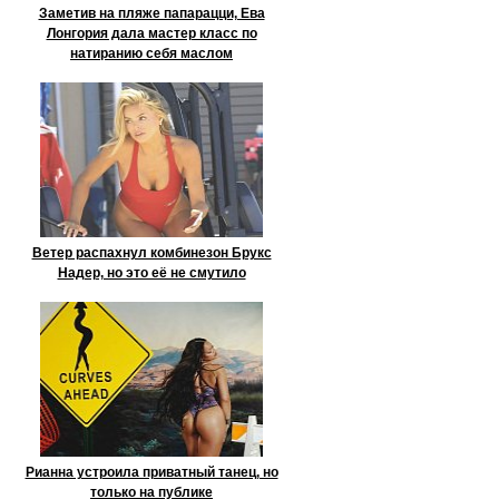
Заметив на пляже папарацци, Ева
Лонгория дала мастер класс по
натиранию себя маслом
Ветер распахнул комбинезон Брукс
Надер, но это её не смутило
Рианна устроила приватный танец, но
только на публике