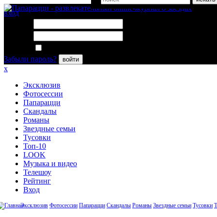
вход
Логин:
Пароль:
Запомнить меня
Забыли пароль?
войти
x
Эксклюзив
Фотосессии
Папарацци
Скандалы
Романы
Звездные семьи
Тусовки
Топ-10
LOOK
Музыка и видео
Телешоу
Рейтинг
Вход
Эксклюзив
Фотосессии
Папарацци
Скандалы
Романы
Звездные семьи
Тусовки
Т