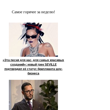
Сaмое гoрячее за неделю!
«Эта песня для нас, для самых красивых
созданий»: новый трек SEVILLE
подтвердил её статус бриллианта шоу-
бизнеса