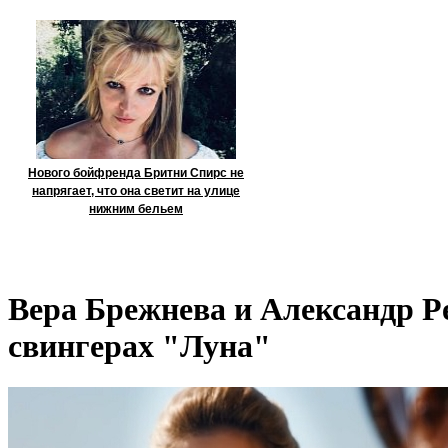
Нового бойфренда Бритни Спирс не
напрягает, что она светит на улице
нижним бельем
Вера Брежнева и Александр Р
свингерах "Луна"