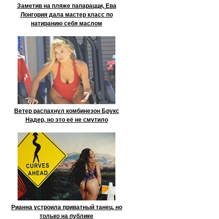
Заметив на пляже папарацци, Ева
Лонгория дала мастер класс по
натиранию себя маслом
Ветер распахнул комбинезон Брукс
Надер, но это её не смутило
Рианна устроила приватный танец, но
только на публике