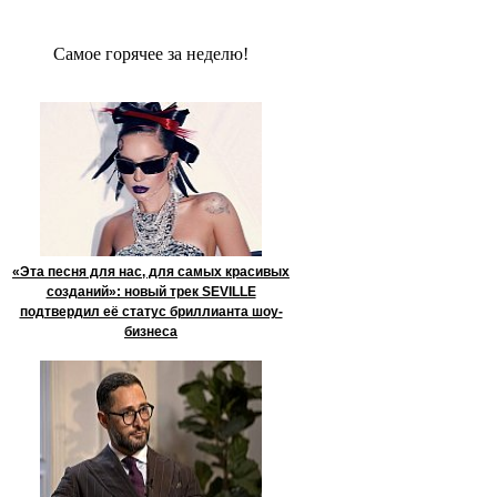
Сaмое гoрячее за неделю!
«Эта песня для нас, для самых красивых
созданий»: новый трек SEVILLE
подтвердил её статус бриллианта шоу-
бизнеса