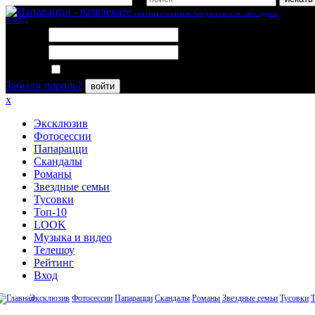
вход
Логин:
Пароль:
Запомнить меня
Забыли пароль?
войти
x
Эксклюзив
Фотосессии
Папарацци
Скандалы
Романы
Звездные семьи
Тусовки
Топ-10
LOOK
Музыка и видео
Телешоу
Рейтинг
Вход
Эксклюзив
Фотосессии
Папарацци
Скандалы
Романы
Звездные семьи
Тусовки
Т