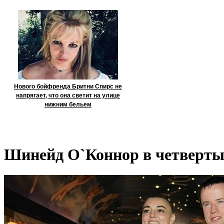
Нового бойфренда Бритни Спирс не
напрягает, что она светит на улице
нижним бельем
Шинейд О`Коннор в четверты