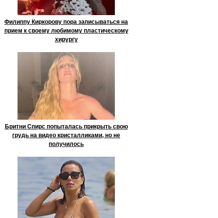
Филиппу Киркорову пора записываться на
прием к своему любимому пластическому
хирургу
Бритни Спирс попыталась прикрыть свою
грудь на видео кристалликами, но не
получилось