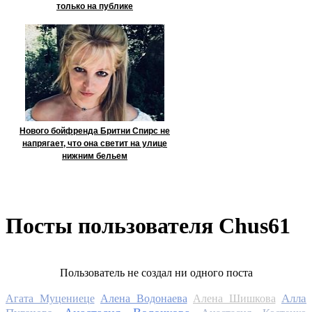
только на публике
Нового бойфренда Бритни Спирс не
напрягает, что она светит на улице
нижним бельем
Посты пользователя Chus61
Пользователь не создал ни одного поста
Алла
Агата Муцениеце
Алена Водонаева
Алена Шишкова