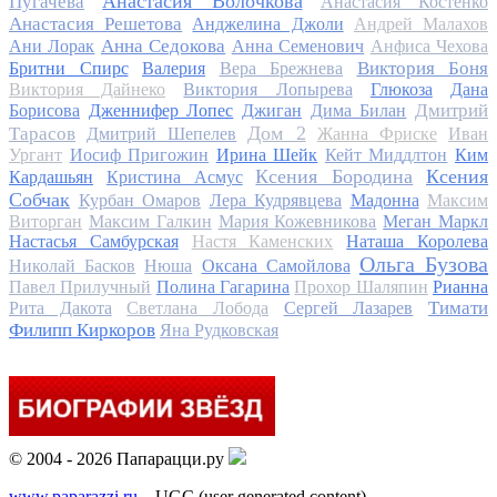
Анастасия Волочкова
Пугачева
Анастасия Костенко
Анастасия Решетова
Анджелина Джоли
Андрей Малахов
Анна Седокова
Ани Лорак
Анна Семенович
Анфиса Чехова
Виктория Боня
Бритни Спирс
Валерия
Вера Брежнева
Виктория Дайнеко
Виктория Лопырева
Глюкоза
Дана
Дмитрий
Борисова
Дженнифер Лопес
Джиган
Дима Билан
Дом 2
Тарасов
Дмитрий Шепелев
Жанна Фриске
Иван
Ургант
Иосиф Пригожин
Ирина Шейк
Кейт Миддлтон
Ким
Ксения Бородина
Ксения
Кардашьян
Кристина Асмус
Собчак
Курбан Омаров
Лера Кудрявцева
Мадонна
Максим
Виторган
Максим Галкин
Мария Кожевникова
Меган Маркл
Настасья Самбурская
Настя Каменских
Наташа Королева
Ольга Бузова
Николай Басков
Нюша
Оксана Самойлова
Павел Прилучный
Полина Гагарина
Прохор Шаляпин
Рианна
Тимати
Рита Дакота
Светлана Лобода
Сергей Лазарев
Филипп Киркоров
Яна Рудковская
© 2004 - 2026 Папарацци.ру
www.paparazzi.ru
– UGC (user generated content)