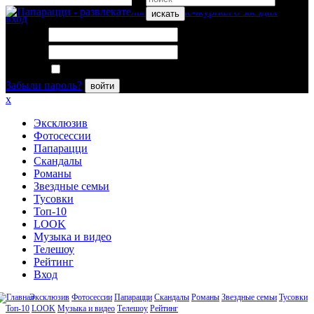
искать
вход
Логин:
Пароль:
Запомнить меня
Забыли пароль?
войти
x
Эксклюзив
Фотосессии
Папарацци
Скандалы
Романы
Звездные семьи
Тусовки
Топ-10
LOOK
Музыка и видео
Телешоу
Рейтинг
Вход
Эксклюзив
Фотосессии
Папарацци
Скандалы
Романы
Звездные семьи
Тусовки
Топ-10
LOOK
Музыка и видео
Телешоу
Рейтинг