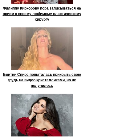
Филиппу Киркорову пора записываться на
прием к своему любимому пластическому
хирургу
Бритни Спирс попыталась прикрыть свою
грудь на видео кристалликами, но не
получилось