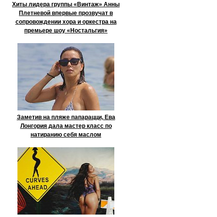
Хиты лидера группы «Винтаж» Анны
Плетневой впервые прозвучат в
сопровождении хора и оркестра на
премьере шоу «Ностальгия»
Заметив на пляже папарацци, Ева
Лонгория дала мастер класс по
натиранию себя маслом