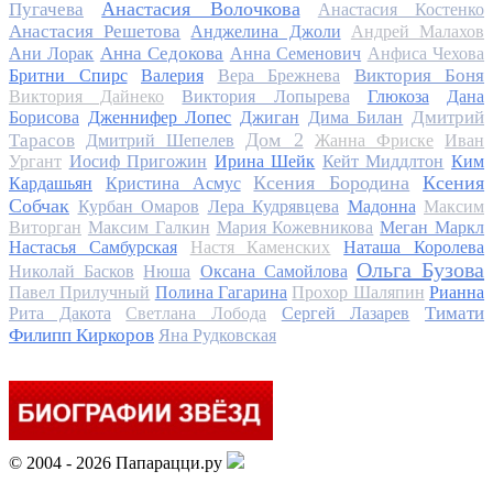
Анастасия Волочкова
Пугачева
Анастасия Костенко
Анастасия Решетова
Анджелина Джоли
Андрей Малахов
Анна Седокова
Ани Лорак
Анна Семенович
Анфиса Чехова
Виктория Боня
Бритни Спирс
Валерия
Вера Брежнева
Виктория Дайнеко
Виктория Лопырева
Глюкоза
Дана
Дмитрий
Борисова
Дженнифер Лопес
Джиган
Дима Билан
Дом 2
Тарасов
Дмитрий Шепелев
Жанна Фриске
Иван
Ургант
Иосиф Пригожин
Ирина Шейк
Кейт Миддлтон
Ким
Ксения Бородина
Ксения
Кардашьян
Кристина Асмус
Собчак
Курбан Омаров
Лера Кудрявцева
Мадонна
Максим
Виторган
Максим Галкин
Мария Кожевникова
Меган Маркл
Настасья Самбурская
Настя Каменских
Наташа Королева
Ольга Бузова
Николай Басков
Нюша
Оксана Самойлова
Павел Прилучный
Полина Гагарина
Прохор Шаляпин
Рианна
Тимати
Рита Дакота
Светлана Лобода
Сергей Лазарев
Филипп Киркоров
Яна Рудковская
© 2004 - 2026 Папарацци.ру