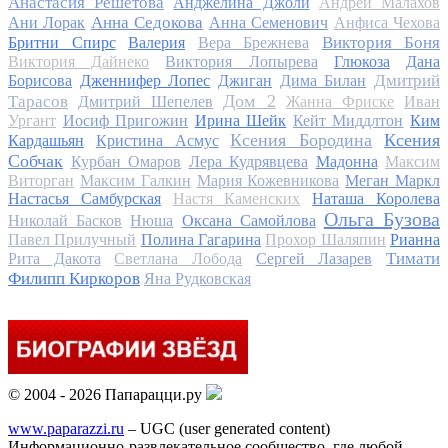
Анастасия Решетова
Анджелина Джоли
Андрей Малахов
Анна Седокова
Ани Лорак
Анна Семенович
Анфиса Чехова
Виктория Боня
Бритни Спирс
Валерия
Вера Брежнева
Виктория Дайнеко
Виктория Лопырева
Глюкоза
Дана
Дмитрий
Борисова
Дженнифер Лопес
Джиган
Дима Билан
Дом 2
Тарасов
Дмитрий Шепелев
Жанна Фриске
Иван
Ургант
Иосиф Пригожин
Ирина Шейк
Кейт Миддлтон
Ким
Ксения Бородина
Ксения
Кардашьян
Кристина Асмус
Собчак
Курбан Омаров
Лера Кудрявцева
Мадонна
Максим
Виторган
Максим Галкин
Мария Кожевникова
Меган Маркл
Настасья Самбурская
Настя Каменских
Наташа Королева
Ольга Бузова
Николай Басков
Нюша
Оксана Самойлова
Павел Прилучный
Полина Гагарина
Прохор Шаляпин
Рианна
Тимати
Рита Дакота
Светлана Лобода
Сергей Лазарев
Филипп Киркоров
Яна Рудковская
© 2004 - 2026 Папарацци.ру
www.paparazzi.ru
– UGC (user generated content)
Информационно-развлекательное сообщество, где любой