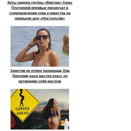
Хиты лидера группы «Винтаж» Анны
Плетневой впервые прозвучат в
сопровождении хора и оркестра на
премьере шоу «Ностальгия»
Заметив на пляже папарацци, Ева
Лонгория дала мастер класс по
натиранию себя маслом