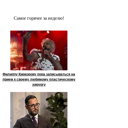
Сaмое гoрячее за неделю!
Филиппу Киркорову пора записываться на
прием к своему любимому пластическому
хирургу