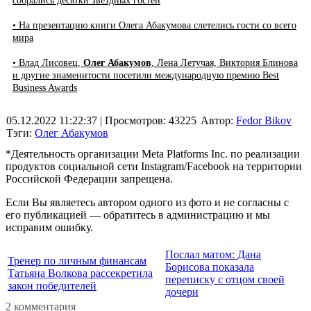
собрались десятки звёздных гостей
• На презентацию книги Олега Абакумова слетелись гости со всего
мира
• Влад Лисовец,
Олег Абакумов
, Лена Летучая, Виктория Блинова
и другие знаменитости посетили международную премию Best
Business Awards
05.12.2022 11:22:37
| Просмотров: 43225
Автор:
Fedor Bikov
Тэги:
Олег Абакумов
*Деятельность организации Meta Platforms Inc. по реализации
продуктов социальной сети Instagram/Facebook на территории
Российской Федерации запрещена.
Если Вы являетесь автором одного из фото и не согласны с
его публикацией — обратитесь в администрацию и мы
исправим ошибку.
Послал матом: Дана
Тренер по личным финансам
Борисова показала
Татьяна Волкова рассекретила
переписку с отцом своей
закон победителей
дочери
2 комментария