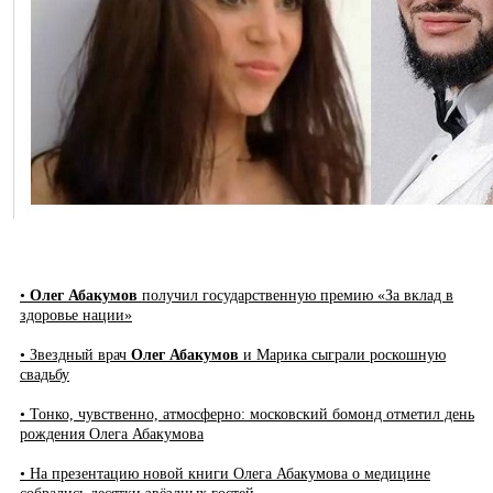
•
Олег Абакумов
получил государственную премию «За вклад в
здоровье нации»
• Звездный врач
Олег Абакумов
и Марика сыграли роскошную
свадьбу
• Тонко, чувственно, атмосферно: московский бомонд отметил день
рождения Олега Абакумова
• На презентацию новой книги Олега Абакумова о медицине