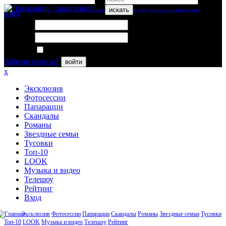
искать
вход
Логин:
Пароль:
Запомнить меня
Забыли пароль?
войти
x
Эксклюзив
Фотосессии
Папарацци
Скандалы
Романы
Звездные семьи
Тусовки
Топ-10
LOOK
Музыка и видео
Телешоу
Рейтинг
Вход
Эксклюзив
Фотосессии
Папарацци
Скандалы
Романы
Звездные семьи
Тусовки
Топ-10
LOOK
Музыка и видео
Телешоу
Рейтинг