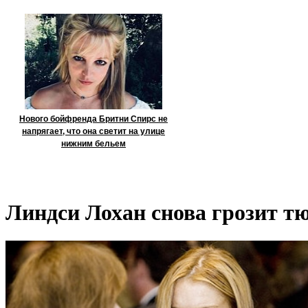
Нового бойфренда Бритни Спирс не
напрягает, что она светит на улице
нижним бельем
Линдси Лохан снова грозит т