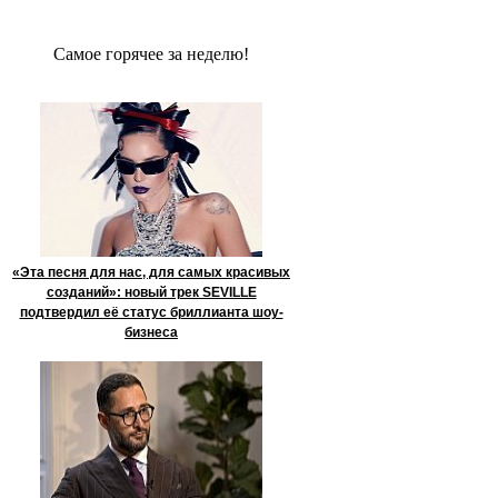
Сaмое гoрячее за неделю!
«Эта песня для нас, для самых красивых
созданий»: новый трек SEVILLE
подтвердил её статус бриллианта шоу-
бизнеса