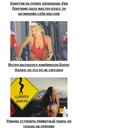
Заметив на пляже папарацци, Ева
Лонгория дала мастер класс по
натиранию себя маслом
Ветер распахнул комбинезон Брукс
Надер, но это её не смутило
Рианна устроила приватный танец, но
только на публике