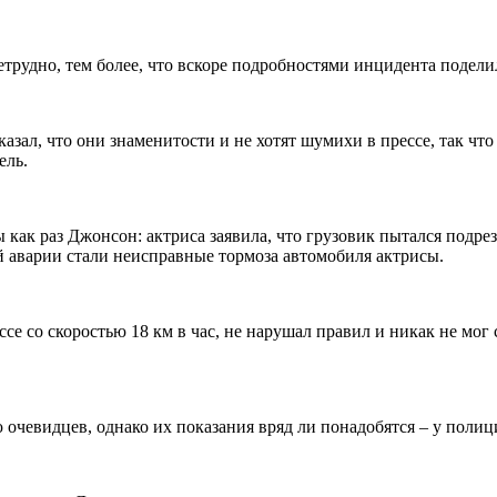
нетрудно, тем более, что вскоре подробностями инцидента подел
казал, что они знаменитости и не хотят шумихи в прессе, так что
ель.
как раз Джонсон: актриса заявила, что грузовик пытался подреза
й аварии стали неисправные тормоза автомобиля актрисы.
се со скоростью 18 км в час, не нарушал правил и никак не мог 
 очевидцев, однако их показания вряд ли понадобятся – у полиц