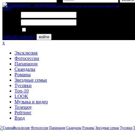
вход
Логин:
Пароль:
Запомнить меня
Забыли пароль?
войти
x
Эксклюзив
Фотосессии
Папарацци
Скандалы
Романы
Звездные семьи
Тусовки
Топ-10
LOOK
Музыка и видео
Телешоу
Рейтинг
Вход
Эксклюзив
Фотосессии
Папарацци
Скандалы
Романы
Звездные семьи
Тусовки
Т