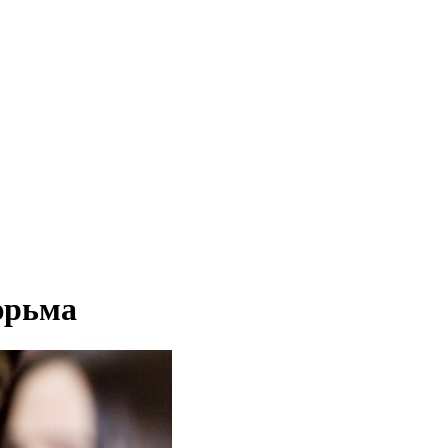
юрьма