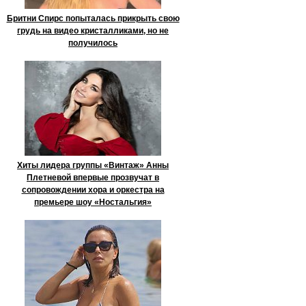
Бритни Спирс попыталась прикрыть свою
грудь на видео кристалликами, но не
получилось
Хиты лидера группы «Винтаж» Анны
Плетневой впервые прозвучат в
сопровождении хора и оркестра на
премьере шоу «Ностальгия»