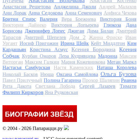
Анастасия Волочкова
Пугачева
Анастасия Костенко
Анастасия Решетова
Анджелина Джоли
Андрей Малахов
Анна Седокова
Ани Лорак
Анна Семенович
Анфиса Чехова
Виктория Боня
Бритни Спирс
Валерия
Вера Брежнева
Виктория Дайнеко
Виктория Лопырева
Глюкоза
Дана
Дмитрий
Борисова
Дженнифер Лопес
Джиган
Дима Билан
Дом 2
Тарасов
Дмитрий Шепелев
Жанна Фриске
Иван
Ургант
Иосиф Пригожин
Ирина Шейк
Кейт Миддлтон
Ким
Ксения Бородина
Ксения
Кардашьян
Кристина Асмус
Собчак
Курбан Омаров
Лера Кудрявцева
Мадонна
Максим
Виторган
Максим Галкин
Мария Кожевникова
Меган Маркл
Настасья Самбурская
Настя Каменских
Наташа Королева
Ольга Бузова
Николай Басков
Нюша
Оксана Самойлова
Павел Прилучный
Полина Гагарина
Прохор Шаляпин
Рианна
Тимати
Рита Дакота
Светлана Лобода
Сергей Лазарев
Филипп Киркоров
Яна Рудковская
© 2004 - 2026 Папарацци.ру
www.paparazzi.ru
– UGC (user generated content)