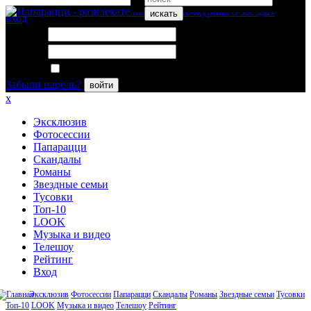
искать
вход
Логин:
Пароль:
Запомнить меня
Забыли пароль?
войти
x
Эксклюзив
Фотосессии
Папарацци
Скандалы
Романы
Звездные семьи
Тусовки
Топ-10
LOOK
Музыка и видео
Телешоу
Рейтинг
Вход
Эксклюзив
Фотосессии
Папарацци
Скандалы
Романы
Звездные семьи
Тусовки
Топ-10
LOOK
Музыка и видео
Телешоу
Рейтинг