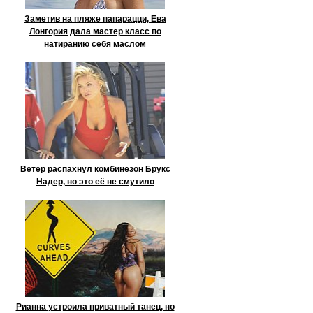
Заметив на пляже папарацци, Ева
Лонгория дала мастер класс по
натиранию себя маслом
Ветер распахнул комбинезон Брукс
Надер, но это её не смутило
Рианна устроила приватный танец, но