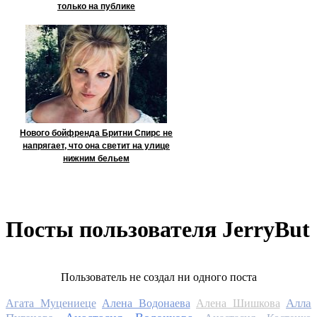
только на публике
Нового бойфренда Бритни Спирс не
напрягает, что она светит на улице
нижним бельем
Посты пользователя JerryBut
Пользователь не создал ни одного поста
Алла
Агата Муцениеце
Алена Водонаева
Алена Шишкова