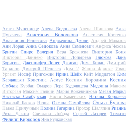
Алла
Агата Муцениеце
Алена Водонаева
Алена Шишкова
Анастасия Волочкова
Пугачева
Анастасия Костенко
Анастасия Решетова
Анджелина Джоли
Андрей Малахов
Анна Седокова
Ани Лорак
Анна Семенович
Анфиса Чехова
Виктория Боня
Бритни Спирс
Валерия
Вера Брежнева
Виктория Дайнеко
Виктория Лопырева
Глюкоза
Дана
Дмитрий
Борисова
Дженнифер Лопес
Джиган
Дима Билан
Дом 2
Тарасов
Дмитрий Шепелев
Жанна Фриске
Иван
Ургант
Иосиф Пригожин
Ирина Шейк
Кейт Миддлтон
Ким
Ксения Бородина
Ксения
Кардашьян
Кристина Асмус
Собчак
Курбан Омаров
Лера Кудрявцева
Мадонна
Максим
Виторган
Максим Галкин
Мария Кожевникова
Меган Маркл
Настасья Самбурская
Настя Каменских
Наташа Королева
Ольга Бузова
Николай Басков
Нюша
Оксана Самойлова
Павел Прилучный
Полина Гагарина
Прохор Шаляпин
Рианна
Тимати
Рита Дакота
Светлана Лобода
Сергей Лазарев
Филипп Киркоров
Яна Рудковская