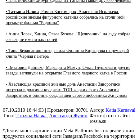
• Пластический хирург сделал из Татьяны Навки другого человека
•
Татьяна Навка
, Роман Костомаров, Анастасия Игнатьева:
российские звезды фигурного катания собрались на столичной
премьере фильма “Роднина”
• Анни Лорак, Ханна, Ольга Бузова: "Щелкунчик" на льду собрал
созвездие именитых гостей
• Таша Белая лично поздравила Филиппа Киркорова с премьерой
клипа "Чёрная пантера"
• Виктория Дайнеко, Маргарита Мамун, Ольга Глушкова и другие
звезды заглянули на открытие Главного ледового катка в России
• Хвастающая красивой жизнью дочь Анастасии Заворотнюк
погрязла в долгах и кредитах. ТОП жарких фото Анастасии
Заворотнюк в бикини, оседлавшей своего любовника Жигунова
07.10.2010 16:44:03
| Просмотров: 30701
Автор:
Katia Karnaval
Тэги:
Татьяна Навка
,
Александр Жулин
Фото: фото с сайта
rossia.su
*Деятельность организации Meta Platforms Inc. по реализации
продуктов социальной сети Instagram/Facebook на территории