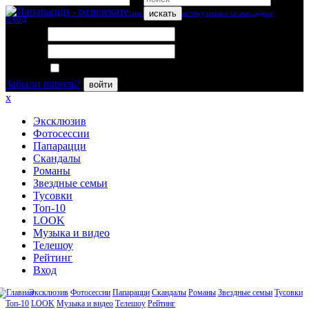
искать
вход
Логин:
Пароль:
Запомнить меня
Забыли пароль?
войти
x
Эксклюзив
Фотосессии
Папарацци
Скандалы
Романы
Звездные семьи
Тусовки
Топ-10
LOOK
Музыка и видео
Телешоу
Рейтинг
Вход
Эксклюзив
Фотосессии
Папарацци
Скандалы
Романы
Звездные семьи
Тусовки
Топ-10
LOOK
Музыка и видео
Телешоу
Рейтинг