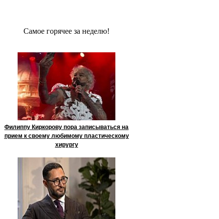
Сaмое гoрячее за неделю!
Филиппу Киркорову пора записываться на
прием к своему любимому пластическому
хирургу