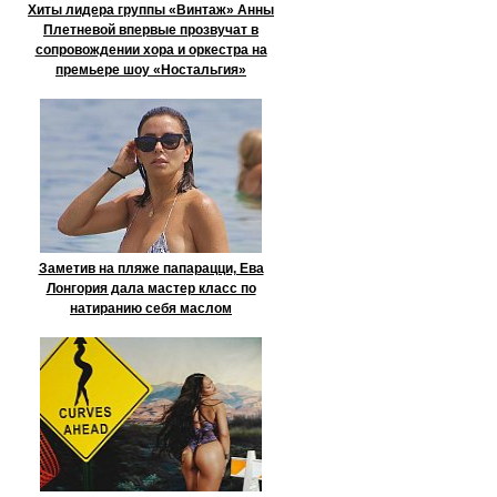
Хиты лидера группы «Винтаж» Анны
Плетневой впервые прозвучат в
сопровождении хора и оркестра на
премьере шоу «Ностальгия»
Заметив на пляже папарацци, Ева
Лонгория дала мастер класс по
натиранию себя маслом