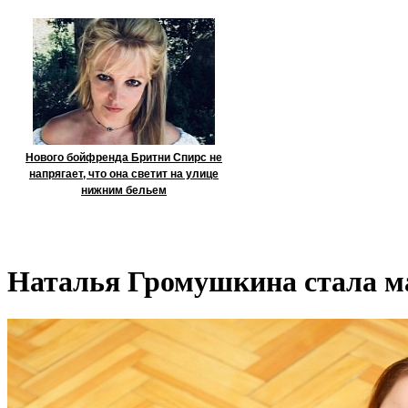
Нового бойфренда Бритни Спирс не
напрягает, что она светит на улице
нижним бельем
Наталья Громушкина стала ма