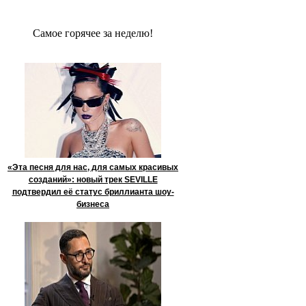
Сaмое гoрячее за неделю!
«Эта песня для нас, для самых красивых
созданий»: новый трек SEVILLE
подтвердил её статус бриллианта шоу-
бизнеса