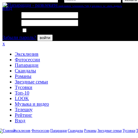
вход
Логин:
Пароль:
Запомнить меня
Забыли пароль?
войти
x
Эксклюзив
Фотосессии
Папарацци
Скандалы
Романы
Звездные семьи
Тусовки
Топ-10
LOOK
Музыка и видео
Телешоу
Рейтинг
Вход
Эксклюзив
Фотосессии
Папарацци
Скандалы
Романы
Звездные семьи
Тусовки
Т