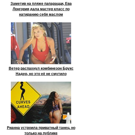
Заметив на пляже папарацци, Ева
Лонгория дала мастер класс по
натиранию себя маслом
Ветер распахнул комбинезон Брукс
Надер, но это её не смутило
Рианна устроила приватный танец, но
только на публике