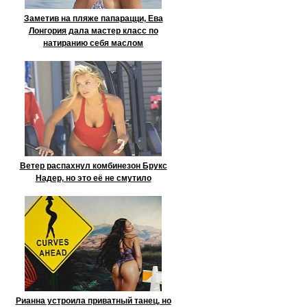
Заметив на пляже папарацци, Ева
Лонгория дала мастер класс по
натиранию себя маслом
Ветер распахнул комбинезон Брукс
Надер, но это её не смутило
Рианна устроила приватный танец, но