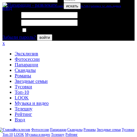
искать
вход
Логин:
Пароль:
Запомнить меня
Забыли пароль?
войти
x
Эксклюзив
Фотосессии
Папарацци
Скандалы
Романы
Звездные семьи
Тусовки
Топ-10
LOOK
Музыка и видео
Телешоу
Рейтинг
Вход
Эксклюзив
Фотосессии
Папарацци
Скандалы
Романы
Звездные семьи
Тусовки
Топ-10
LOOK
Музыка и видео
Телешоу
Рейтинг