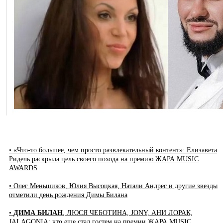
• «Что-то большее, чем просто развлекательный контент»: Елизавета
Ридель раскрыла цель своего похода на премию ЖАРА MUSIC
AWARDS
• Олег Меньшиков, Юлия Высоцкая, Натали Андрес и другие звезды
отметили день рождения Димы Билана
•
ДИМА БИЛАН
, ЛЮСЯ ЧЕБОТИНА, JONY, АНИ ЛОРАК,
JALAGONIA: кто еще стал гостем на премии ЖАРА MUSIC