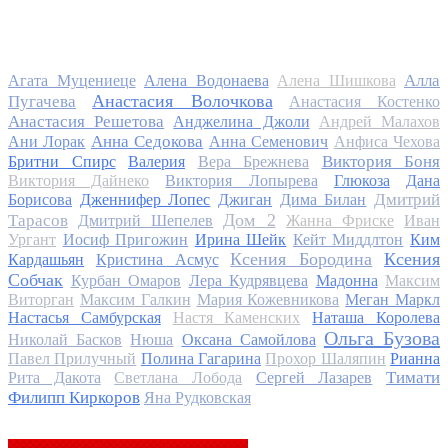
Алла
Агата Муцениеце
Алена Водонаева
Алена Шишкова
Анастасия Волочкова
Пугачева
Анастасия Костенко
Анастасия Решетова
Анджелина Джоли
Андрей Малахов
Анна Седокова
Ани Лорак
Анна Семенович
Анфиса Чехова
Виктория Боня
Бритни Спирс
Валерия
Вера Брежнева
Виктория Дайнеко
Виктория Лопырева
Глюкоза
Дана
Дмитрий
Борисова
Дженнифер Лопес
Джиган
Дима Билан
Дом 2
Тарасов
Дмитрий Шепелев
Жанна Фриске
Иван
Ургант
Иосиф Пригожин
Ирина Шейк
Кейт Миддлтон
Ким
Ксения Бородина
Ксения
Кардашьян
Кристина Асмус
Собчак
Курбан Омаров
Лера Кудрявцева
Мадонна
Максим
Виторган
Максим Галкин
Мария Кожевникова
Меган Маркл
Настасья Самбурская
Настя Каменских
Наташа Королева
Ольга Бузова
Николай Басков
Нюша
Оксана Самойлова
Павел Прилучный
Полина Гагарина
Прохор Шаляпин
Рианна
Тимати
Рита Дакота
Светлана Лобода
Сергей Лазарев
Филипп Киркоров
Яна Рудковская