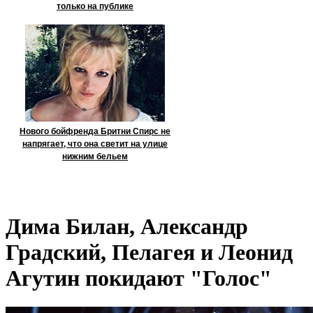
только на публике
Нового бойфренда Бритни Спирс не
напрягает, что она светит на улице
нижним бельем
Дима Билан, Александр
Градский, Пелагея и Леонид
Агутин покидают "Голос"