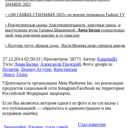
AWARDS 2025
• «100 САМЫХ СТИЛЬНЫХ 2025» по версии телеканала Fashion TV
• Рождественская сказка, благотворительность, народные танцы, и
выступление музы Татьяны Шаманиной:
Дима Билан
отпраздновал
свой день рождения красиво и со смыслом
• Получив титул «Кринж года», Настя Ивлеева резко сменила имидж
27.12.2014 02:50:33
| Просмотров: 58771
Автор:
KatarinaRi
Тэги:
Дима Билан
,
Александр Градский
,
Фото: google.ru
Пелагея
,
Леонид Агутин
,
Константин
Эрнст
,
Голос
*Деятельность организации Meta Platforms Inc. по реализации
продуктов социальной сети Instagram/Facebook на территории
Российской Федерации запрещена.
Если Вы являетесь автором одного из фото и не согласны с
его публикацией — обратитесь в администрацию и мы
исправим ошибку.
Стал известен
Дженнифер Лоуренс стала самой