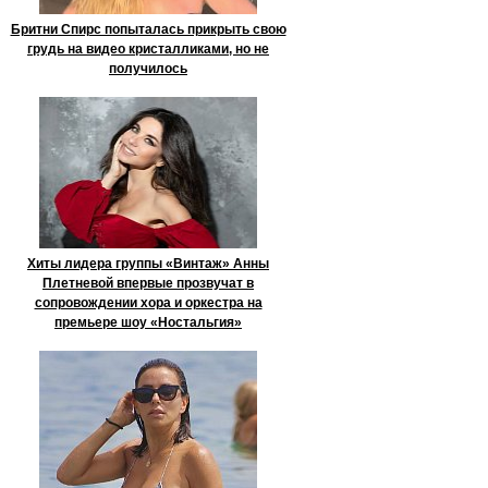
Бритни Спирс попыталась прикрыть свою
грудь на видео кристалликами, но не
получилось
Хиты лидера группы «Винтаж» Анны
Плетневой впервые прозвучат в
сопровождении хора и оркестра на
премьере шоу «Ностальгия»