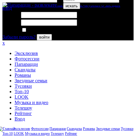
искать
вход
Логин:
Пароль:
Запомнить меня
Забыли пароль?
войти
x
Эксклюзив
Фотосессии
Папарацци
Скандалы
Романы
Звездные семьи
Тусовки
Топ-10
LOOK
Музыка и видео
Телешоу
Рейтинг
Вход
Эксклюзив
Фотосессии
Папарацци
Скандалы
Романы
Звездные семьи
Тусовки
Топ-10
LOOK
Музыка и видео
Телешоу
Рейтинг