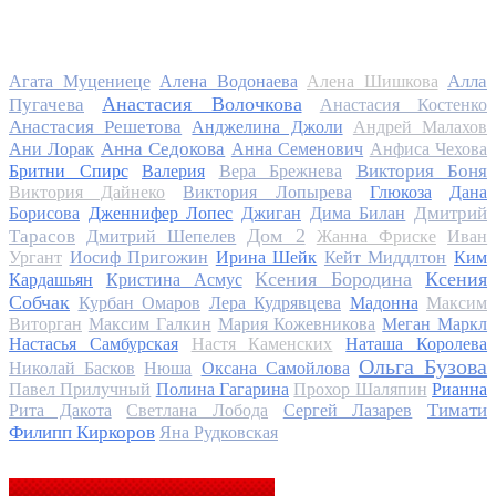
Алла
Агата Муцениеце
Алена Водонаева
Алена Шишкова
Анастасия Волочкова
Пугачева
Анастасия Костенко
Анастасия Решетова
Анджелина Джоли
Андрей Малахов
Анна Седокова
Ани Лорак
Анна Семенович
Анфиса Чехова
Виктория Боня
Бритни Спирс
Валерия
Вера Брежнева
Виктория Дайнеко
Виктория Лопырева
Глюкоза
Дана
Дмитрий
Борисова
Дженнифер Лопес
Джиган
Дима Билан
Дом 2
Тарасов
Дмитрий Шепелев
Жанна Фриске
Иван
Ургант
Иосиф Пригожин
Ирина Шейк
Кейт Миддлтон
Ким
Ксения Бородина
Ксения
Кардашьян
Кристина Асмус
Собчак
Курбан Омаров
Лера Кудрявцева
Мадонна
Максим
Виторган
Максим Галкин
Мария Кожевникова
Меган Маркл
Настасья Самбурская
Настя Каменских
Наташа Королева
Ольга Бузова
Николай Басков
Нюша
Оксана Самойлова
Павел Прилучный
Полина Гагарина
Прохор Шаляпин
Рианна
Тимати
Рита Дакота
Светлана Лобода
Сергей Лазарев
Филипп Киркоров
Яна Рудковская