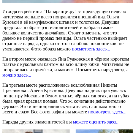
Исходя из рейтинга "Папарацци.ру" за предыдущую неделю
читателям меньше всего понравился внешний вид Ольги
Бузовой в её камуфляжных штанах и толстовке. Девушка
предстала в образе рэп исполнителей и набрала самое
большое количество дизлайков. Стоит отметить, что это
далеко не первый промах певицы. Ольга частенько выбирает
странные наряды, однако от этого любовь поклонников не
уменьшается. Фото образа можно
посмотреть здесь...
На втором месте оказалась Яна Рудковская в чёрном коротком
платье с кукольным бантом на всю длину юбки. Читателям не
понравилась и причёска, и макияж. Посмотреть наряд звезды
можно здесь...
На третьем месте расположилась возлюбленная Никиты
Преснякова - Алёна Краснова. Девушка на днях прогулялась
по центру Москвы в белом платье, чёрных сапогах, а на губах
была яркая красная помада. Что ж, сочетание действительно
дерзкое. Это и не понравилось читателям, слишком много
всего и сразу. Все фотографии вы можете
посмотреть здесь...
Наряды других знаменитостей вы
можете оценить здесь.