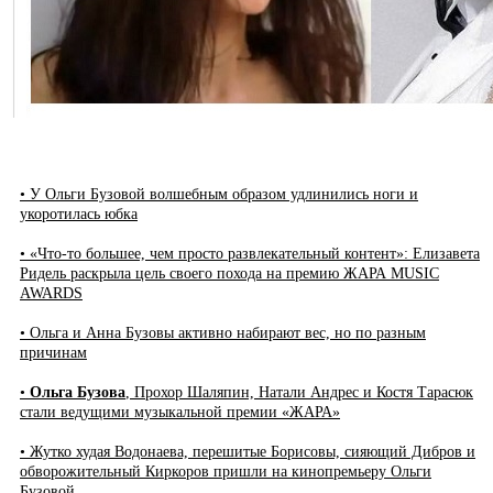
• У Ольги Бузовой волшебным образом удлинились ноги и
укоротилась юбка
• «Что-то большее, чем просто развлекательный контент»: Елизавета
Ридель раскрыла цель своего похода на премию ЖАРА MUSIC
AWARDS
• Ольга и Анна Бузовы активно набирают вес, но по разным
причинам
•
Ольга Бузова
, Прохор Шаляпин, Натали Андрес и Костя Тарасюк
стали ведущими музыкальной премии «ЖАРА»
• Жутко худая Водонаева, перешитые Борисовы, сияющий Дибров и
обворожительный Киркоров пришли на кинопремьеру Ольги
Бузовой