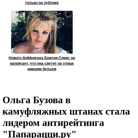
только на публике
Нового бойфренда Бритни Спирс не
напрягает, что она светит на улице
нижним бельем
Ольга Бузова в
камуфляжных штанах стала
лидером антирейтинга
"Папарацци.ру"