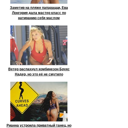
Заметив на пляже папарацци, Ева
Лонгория дала мастер класс по
натиранию себя маслом
Ветер распахнул комбинезон Брукс
Надер, но это её не смутило
Рианна устроила приватный танец, но