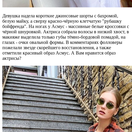
Девушка надела короткие джинсовые шорты с бахромой,
белую майку, а сверху красно-чёрную клетчатую "рубашку
бойфренда". На ногах у Асмус - массивные белые кроссовки с
чёрной шнуровкой. Актриса собрала волосы в низкий хвост, в
макияже выделила только губы тёмно-бордовой помадой, на
глазах - очки овальной формы. В комментариях фолловеры
пожелали звезде скорейшего восстановления, а также
отметили красивый образ Асмус. А Вам нравится образ
актрисы?