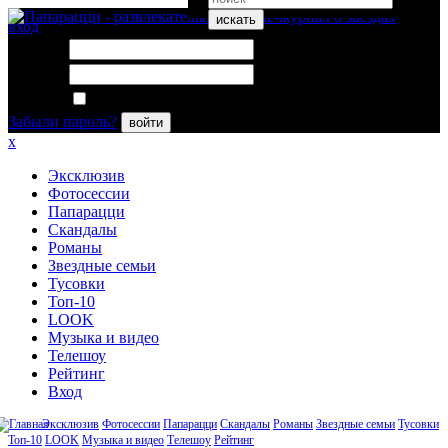
искать
вход
Логин:
Пароль:
Запомнить меня
Забыли пароль?
войти
x
Эксклюзив
Фотосессии
Папарацци
Скандалы
Романы
Звездные семьи
Тусовки
Топ-10
LOOK
Музыка и видео
Телешоу
Рейтинг
Вход
Эксклюзив
Фотосессии
Папарацци
Скандалы
Романы
Звездные семьи
Тусовки
Топ-10
LOOK
Музыка и видео
Телешоу
Рейтинг