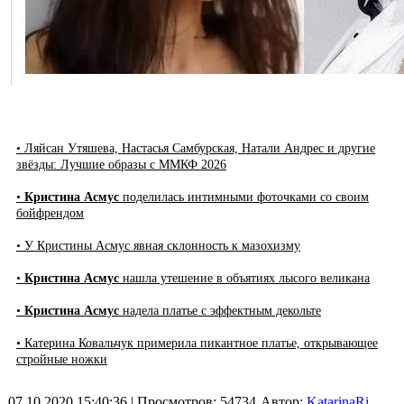
• Ляйсан Утяшева, Настасья Самбурская, Натали Андрес и другие
звёзды: Лучшие образы с ММКФ 2026
•
Кристина Асмус
поделилась интимными фоточками со своим
бойфрендом
• У Кристины Асмус явная склонность к мазохизму
•
Кристина Асмус
нашла утешение в объятиях лысого великана
•
Кристина Асмус
надела платье с эффектным декольте
• Катерина Ковальчук примерила пикантное платье, открывающее
стройные ножки
07.10.2020 15:40:36
| Просмотров: 54734
Автор:
KatarinaRi