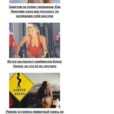
Заметив на пляже папарацци, Ева
Лонгория дала мастер класс по
натиранию себя маслом
Ветер распахнул комбинезон Брукс
Надер, но это её не смутило
Рианна устроила приватный танец, но