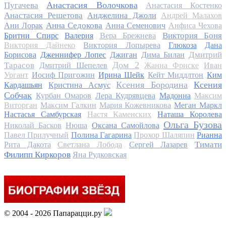
Анастасия Волочкова
Пугачева
Анастасия Костенко
Анастасия Решетова
Анджелина Джоли
Андрей Малахов
Анна Седокова
Ани Лорак
Анна Семенович
Анфиса Чехова
Виктория Боня
Бритни Спирс
Валерия
Вера Брежнева
Виктория Дайнеко
Виктория Лопырева
Глюкоза
Дана
Дмитрий
Борисова
Дженнифер Лопес
Джиган
Дима Билан
Дом 2
Тарасов
Дмитрий Шепелев
Жанна Фриске
Иван
Ургант
Иосиф Пригожин
Ирина Шейк
Кейт Миддлтон
Ким
Ксения Бородина
Ксения
Кардашьян
Кристина Асмус
Собчак
Курбан Омаров
Лера Кудрявцева
Мадонна
Максим
Виторган
Максим Галкин
Мария Кожевникова
Меган Маркл
Настасья Самбурская
Настя Каменских
Наташа Королева
Ольга Бузова
Николай Басков
Нюша
Оксана Самойлова
Павел Прилучный
Полина Гагарина
Прохор Шаляпин
Рианна
Тимати
Рита Дакота
Светлана Лобода
Сергей Лазарев
Филипп Киркоров
Яна Рудковская
© 2004 - 2026 Папарацци.ру