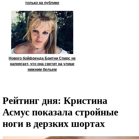
только на публике
Нового бойфренда Бритни Спирс не
напрягает, что она светит на улице
нижним бельем
Рейтинг дня: Кристина
Асмус показала стройные
ноги в дерзких шортах