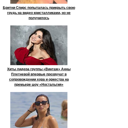
Бритни Спирс попыталась прикрыть свою
грудь на видео кристалликами, но не
получилось
Хиты лидера группы «Винтаж» Анны
Плетневой впервые прозвучат в
сопровождении хора и оркестра на
премьере шоу «Ностальгия»