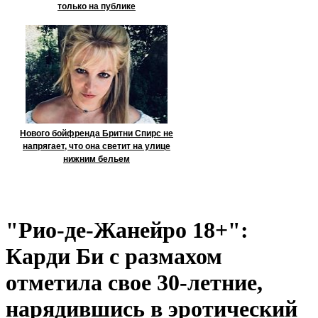
только на публике
Нового бойфренда Бритни Спирс не
напрягает, что она светит на улице
нижним бельем
"Рио-де-Жанейро 18+":
Карди Би с размахом
отметила свое 30-летние,
нарядившись в эротический