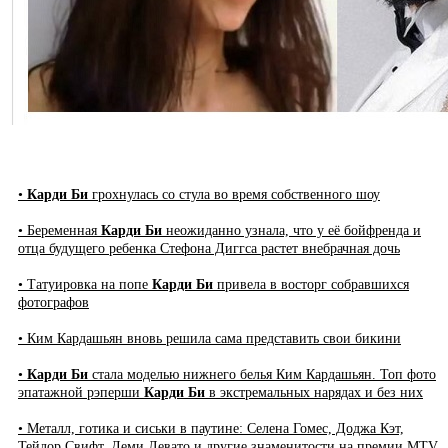
•
Карди Би
грохнулась со стула во время собственного шоу
• Беременная
Карди Би
неожиданно узнала, что у её бойфренда и
отца будущего ребенка Стефона Диггса растет внебрачная дочь
• Татуировка на попе
Карди Би
привела в восторг собравшихся
фотографов
• Ким Кардашьян вновь решила сама представить свои бикини
•
Карди Би
стала моделью нижнего белья Ким Кардашьян. Топ фото
эпатажной рэперши
Карди Би
в экстремальных нарядах и без них
• Металл, готика и сиськи в паутине: Селена Гомес, Доджа Кэт,
Тейлор Свифт, Деми Левато и другие знаменитости на премии MTV