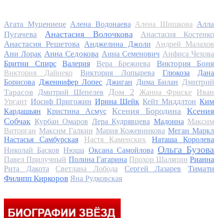
Алла
Агата Муцениеце
Алена Водонаева
Алена Шишкова
Анастасия Волочкова
Пугачева
Анастасия Костенко
Анастасия Решетова
Анджелина Джоли
Андрей Малахов
Анна Седокова
Ани Лорак
Анна Семенович
Анфиса Чехова
Виктория Боня
Бритни Спирс
Валерия
Вера Брежнева
Виктория Дайнеко
Виктория Лопырева
Глюкоза
Дана
Дмитрий
Борисова
Дженнифер Лопес
Джиган
Дима Билан
Дом 2
Тарасов
Дмитрий Шепелев
Жанна Фриске
Иван
Ургант
Иосиф Пригожин
Ирина Шейк
Кейт Миддлтон
Ким
Ксения Бородина
Ксения
Кардашьян
Кристина Асмус
Собчак
Курбан Омаров
Лера Кудрявцева
Мадонна
Максим
Виторган
Максим Галкин
Мария Кожевникова
Меган Маркл
Настасья Самбурская
Настя Каменских
Наташа Королева
Ольга Бузова
Николай Басков
Нюша
Оксана Самойлова
Павел Прилучный
Полина Гагарина
Прохор Шаляпин
Рианна
Тимати
Рита Дакота
Светлана Лобода
Сергей Лазарев
Филипп Киркоров
Яна Рудковская