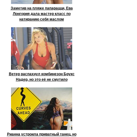
Заметив на пляже папарацци, Ева
Лонгория дала мастер класс по
натиранию себя маслом
Ветер распахнул комбинезон Брукс
Надер, но это её не смутило
Рианна устроила приватный танец, но