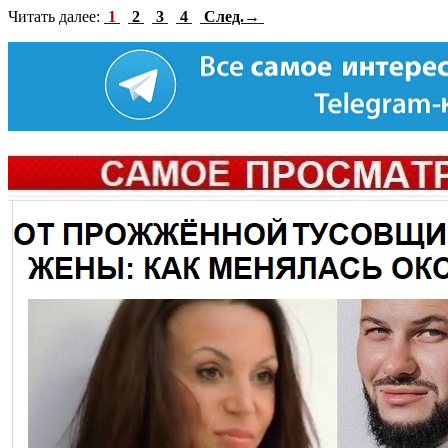
Читать далее:
1
2
3
4
След.→