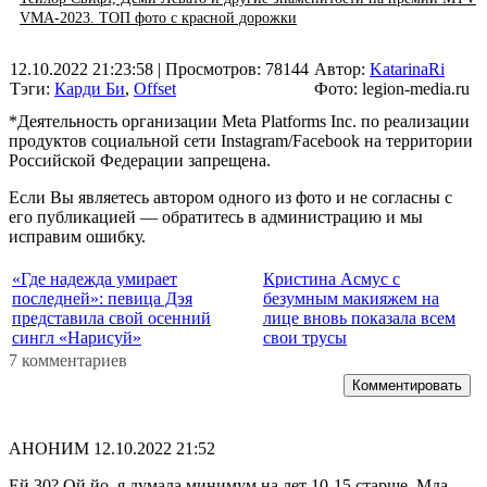
VMA-2023. ТОП фото с красной дорожки
12.10.2022 21:23:58
| Просмотров: 78144
Автор:
KatarinaRi
Тэги:
Карди Би
,
Оffset
Фото: legion-media.ru
*Деятельность организации Meta Platforms Inc. по реализации
продуктов социальной сети Instagram/Facebook на территории
Российской Федерации запрещена.
Если Вы являетесь автором одного из фото и не согласны с
его публикацией — обратитесь в администрацию и мы
исправим ошибку.
«Где надежда умирает
Кристина Асмус с
последней»: певица Дэя
безумным макияжем на
представила свой осенний
лице вновь показала всем
сингл «Нарисуй»
свои трусы
7 комментариев
Комментировать
АНОНИМ
12.10.2022 21:52
Ей 30? Ой йо, я думала минимум на лет 10-15 старше. Мда,