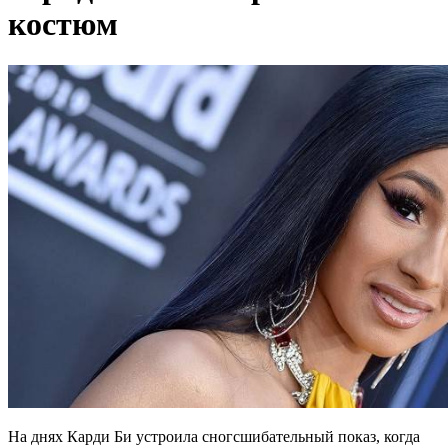
костюм
На днях Карди Би устроила сногсшибательный показ, когда