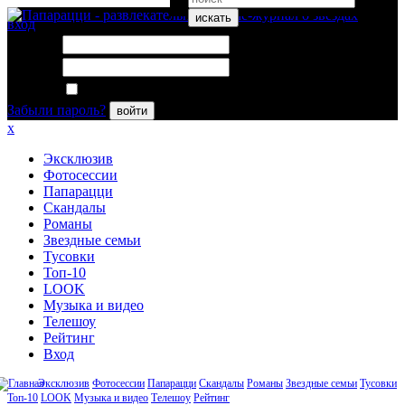
искать
вход
Логин:
Пароль:
Запомнить меня
Забыли пароль?
войти
x
Эксклюзив
Фотосессии
Папарацци
Скандалы
Романы
Звездные семьи
Тусовки
Топ-10
LOOK
Музыка и видео
Телешоу
Рейтинг
Вход
Эксклюзив
Фотосессии
Папарацци
Скандалы
Романы
Звездные семьи
Тусовки
Топ-10
LOOK
Музыка и видео
Телешоу
Рейтинг