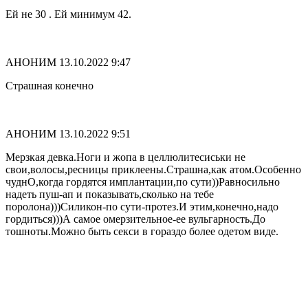
Ей не 30 . Ей минимум 42.
АНОНИМ
13.10.2022 9:47
Страшная конечно
АНОНИМ
13.10.2022 9:51
Мерзкая девка.Ноги и жопа в целлюлитесиськи не
свои,волосы,ресницы приклеены.Страшна,как атом.Особенно
чуднО,когда гордятся имплантации,по сути))Равносильно
надеть пуш-ап и показывать,сколько на тебе
поролона)))Силикон-по сути-протез.И этим,конечно,надо
гордиться)))А самое омерзительное-ее вульгарность.До
тошноты.Можно быть секси в гораздо более одетом виде.