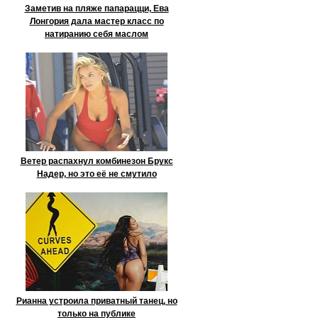
Заметив на пляже папарацци, Ева
Лонгория дала мастер класс по
натиранию себя маслом
Ветер распахнул комбинезон Брукс
Надер, но это её не смутило
Рианна устроила приватный танец, но
только на публике