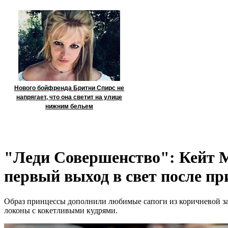
Нового бойфренда Бритни Спирс не
напрягает, что она светит на улице
нижним бельем
"Леди Совершенство": Кейт М
первый выход в свет после п
Образ принцессы дополнили любимые сапоги из коричневой зам
локоны с кокетливыми кудрями.