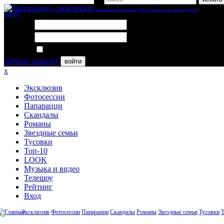
вход
Логин:
Пароль:
Запомнить меня
Забыли пароль?
войти
x
Эксклюзив
Фотосессии
Папарацци
Скандалы
Романы
Звездные семьи
Тусовки
Топ-10
LOOK
Музыка и видео
Телешоу
Рейтинг
Вход
Эксклюзив
Фотосессии
Папарацци
Скандалы
Романы
Звездные семьи
Тусовки
Т