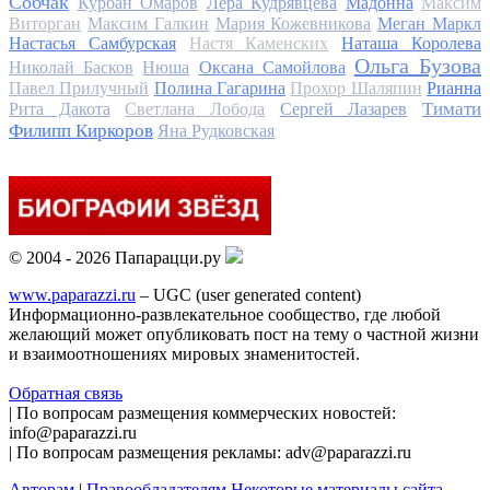
Собчак
Курбан Омаров
Лера Кудрявцева
Мадонна
Максим
Виторган
Максим Галкин
Мария Кожевникова
Меган Маркл
Настасья Самбурская
Настя Каменских
Наташа Королева
Ольга Бузова
Николай Басков
Нюша
Оксана Самойлова
Павел Прилучный
Полина Гагарина
Прохор Шаляпин
Рианна
Тимати
Рита Дакота
Светлана Лобода
Сергей Лазарев
Филипп Киркоров
Яна Рудковская
© 2004 - 2026 Папарацци.ру
www.paparazzi.ru
– UGC (user generated content)
Информационно-развлекательное сообщество, где любой
желающий может опубликовать пост на тему о частной жизни
и взаимоотношениях мировых знаменитостей.
Обратная связь
| По вопросам размещения коммерческих новостей:
info@paparazzi.ru
| По вопросам размещения рекламы: adv@paparazzi.ru
Авторам
|
Правообладателям
Некоторые материалы сайта