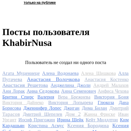
только на публике
Посты пользователя
KhabirNusa
Пользователь не создал ни одного поста
Алла
Агата Муцениеце
Алена Водонаева
Алена Шишкова
Анастасия Волочкова
Пугачева
Анастасия Костенко
Анастасия Решетова
Анджелина Джоли
Андрей Малахов
Анна Седокова
Ани Лорак
Анна Семенович
Анфиса Чехова
Виктория Боня
Бритни Спирс
Валерия
Вера Брежнева
Виктория Дайнеко
Виктория Лопырева
Глюкоза
Дана
Дмитрий
Борисова
Дженнифер Лопес
Джиган
Дима Билан
Дом 2
Тарасов
Дмитрий Шепелев
Жанна Фриске
Иван
Ургант
Иосиф Пригожин
Ирина Шейк
Кейт Миддлтон
Ким
Ксения Бородина
Ксения
Кардашьян
Кристина Асмус