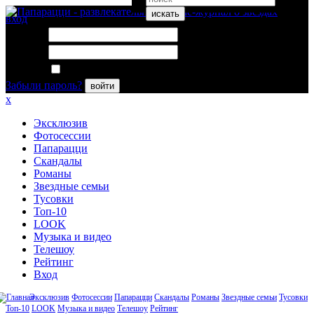
искать
вход
Логин:
Пароль:
Запомнить меня
Забыли пароль?
войти
x
Эксклюзив
Фотосессии
Папарацци
Скандалы
Романы
Звездные семьи
Тусовки
Топ-10
LOOK
Музыка и видео
Телешоу
Рейтинг
Вход
Эксклюзив
Фотосессии
Папарацци
Скандалы
Романы
Звездные семьи
Тусовки
Топ-10
LOOK
Музыка и видео
Телешоу
Рейтинг