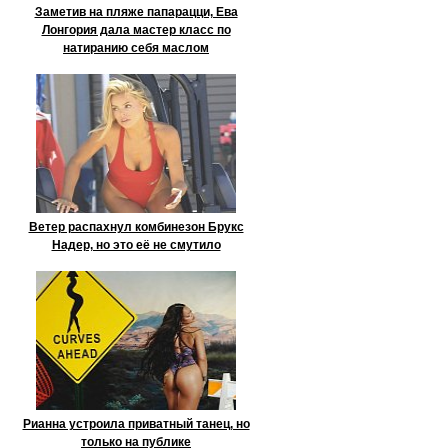
Заметив на пляже папарацци, Ева
Лонгория дала мастер класс по
натиранию себя маслом
Ветер распахнул комбинезон Брукс
Надер, но это её не смутило
Рианна устроила приватный танец, но
только на публике