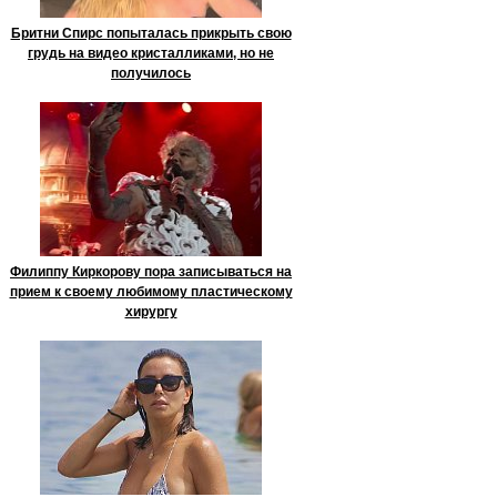
Бритни Спирс попыталась прикрыть свою
грудь на видео кристалликами, но не
получилось
Филиппу Киркорову пора записываться на
прием к своему любимому пластическому
хирургу