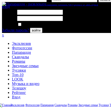
вход
Логин:
Пароль:
Запомнить меня
Забыли пароль?
войти
x
Эксклюзив
Фотосессии
Папарацци
Скандалы
Романы
Звездные семьи
Тусовки
Топ-10
LOOK
Музыка и видео
Телешоу
Рейтинг
Вход
Эксклюзив
Фотосессии
Папарацци
Скандалы
Романы
Звездные семьи
Тусовки
Т