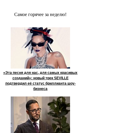
Сaмое гoрячее за неделю!
«Эта песня для нас, для самых красивых
созданий»: новый трек SEVILLE
подтвердил её статус бриллианта шоу-
бизнеса