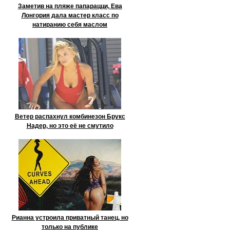
Заметив на пляже папарацци, Ева
Лонгория дала мастер класс по
натиранию себя маслом
Ветер распахнул комбинезон Брукс
Надер, но это её не смутило
Рианна устроила приватный танец, но
только на публике