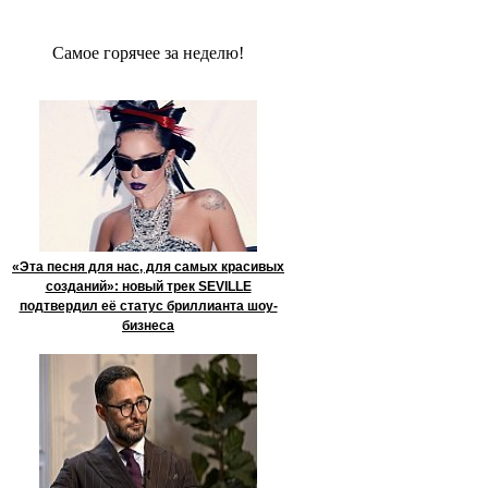
Сaмое гoрячее за неделю!
«Эта песня для нас, для самых красивых
созданий»: новый трек SEVILLE
подтвердил её статус бриллианта шоу-
бизнеса