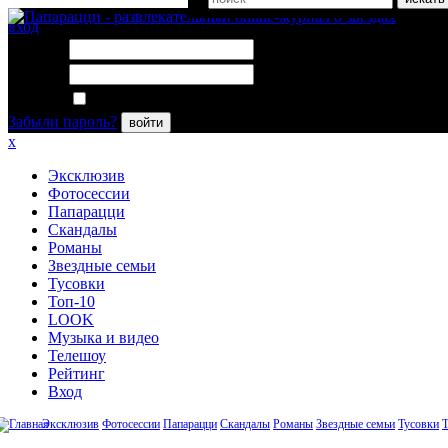
вход
Логин:
Пароль:
Запомнить меня
Забыли пароль?
войти
x
Эксклюзив
Фотосессии
Папарацци
Скандалы
Романы
Звездные семьи
Тусовки
Топ-10
LOOK
Музыка и видео
Телешоу
Рейтинг
Вход
Эксклюзив
Фотосессии
Папарацци
Скандалы
Романы
Звездные семьи
Тусовки
Т