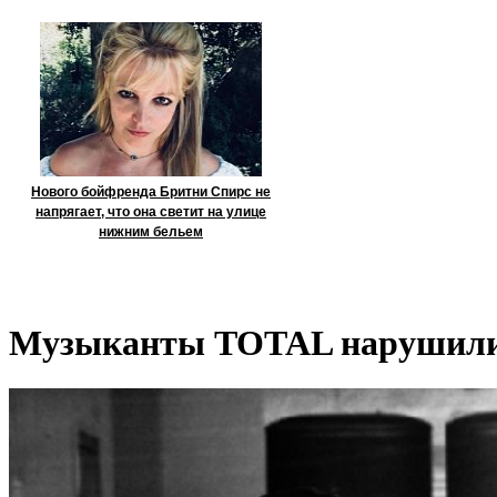
Нового бойфренда Бритни Спирс не
напрягает, что она светит на улице
нижним бельем
Музыканты TOTAL нарушили 