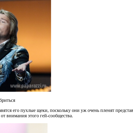
бриться
равятся его пухлые щеки, поскольку они уж очень пленят предс
я от внимания этого гей-сообщества.