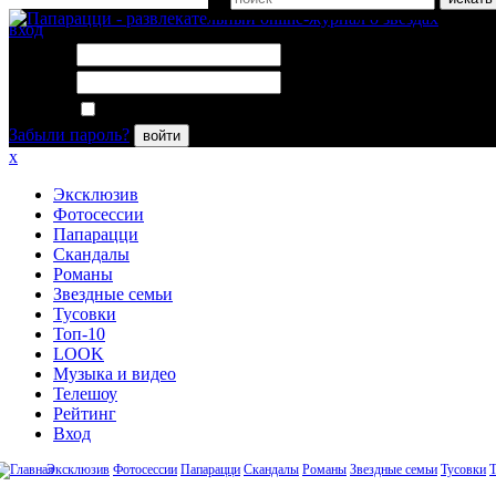
вход
Логин:
Пароль:
Запомнить меня
Забыли пароль?
войти
x
Эксклюзив
Фотосессии
Папарацци
Скандалы
Романы
Звездные семьи
Тусовки
Топ-10
LOOK
Музыка и видео
Телешоу
Рейтинг
Вход
Эксклюзив
Фотосессии
Папарацци
Скандалы
Романы
Звездные семьи
Тусовки
Т