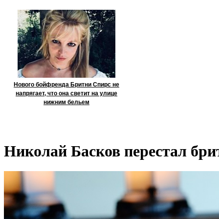
Нового бойфренда Бритни Спирс не
напрягает, что она светит на улице
нижним бельем
Николай Басков перестал бри