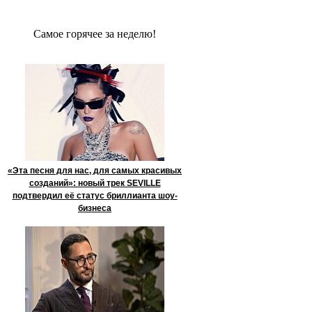
Сaмое гoрячее за неделю!
«Эта песня для нас, для самых красивых
созданий»: новый трек SEVILLE
подтвердил её статус бриллианта шоу-
бизнеса