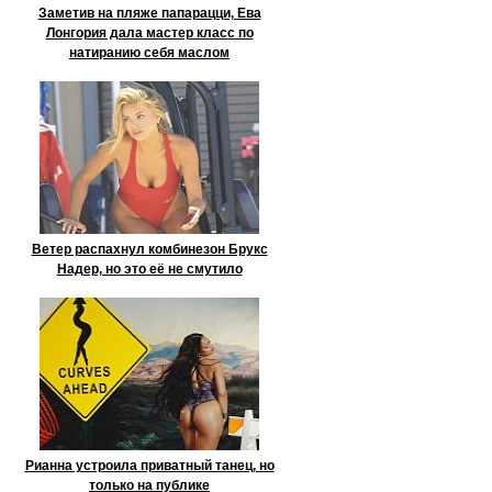
Заметив на пляже папарацци, Ева
Лонгория дала мастер класс по
натиранию себя маслом
Ветер распахнул комбинезон Брукс
Надер, но это её не смутило
Рианна устроила приватный танец, но
только на публике