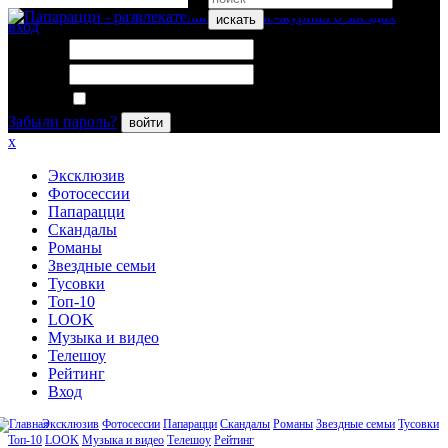
искать
вход
Логин:
Пароль:
Запомнить меня
Забыли пароль?
войти
x
Эксклюзив
Фотосессии
Папарацци
Скандалы
Романы
Звездные семьи
Тусовки
Топ-10
LOOK
Музыка и видео
Телешоу
Рейтинг
Вход
Эксклюзив
Фотосессии
Папарацци
Скандалы
Романы
Звездные семьи
Тусовки
Топ-10
LOOK
Музыка и видео
Телешоу
Рейтинг