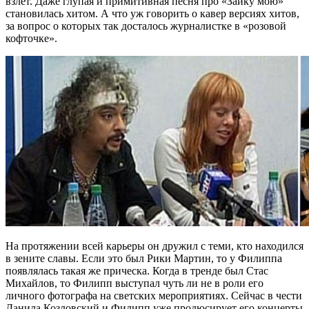
взлет. Даже глупая и примитивная песня про «Зайку мою»
становилась хитом. А что уж говорить о кавер версиях хитов,
за вопрос о которых так досталось журналистке в «розовой
кофточке».
На протяжении всей карьеры он дружил с теми, кто находился
в зените славы. Если это был Рики Мартин, то у Филиппа
появлялась такая же прическа. Когда в тренде был Стас
Михайлов, то Филипп выступал чуть ли не в роли его
личного фотографа на светских мероприятиях. Сейчас в чести
Данила Козловский и Филипп уже продюсирует его концерты