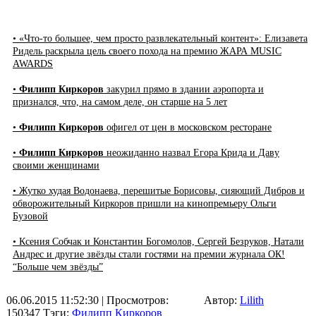
• «Что-то большее, чем просто развлекательный контент»: Елизавета
Ридель раскрыла цель своего похода на премию ЖАРА MUSIC
AWARDS
•
Филипп Киркоров
закурил прямо в здании аэропорта и
признался, что, на самом деле, он старше на 5 лет
•
Филипп Киркоров
офигел от цен в московском ресторане
•
Филипп Киркоров
неожиданно назвал Егора Крида и Даву
своими женщинами
• Жутко худая Водонаева, перешитые Борисовы, сияющий Дибров и
обворожительный Киркоров пришли на кинопремьеру Ольги
Бузовой
• Ксения Собчак и Константин Богомолов, Сергей Безруков, Натали
Андрес и другие звёзды стали гостями на премии журнала ОК!
“Больше чем звёзды”
06.06.2015 11:52:30
| Просмотров:
Автор:
Lilith
150347
Тэги:
Филипп Киркоров