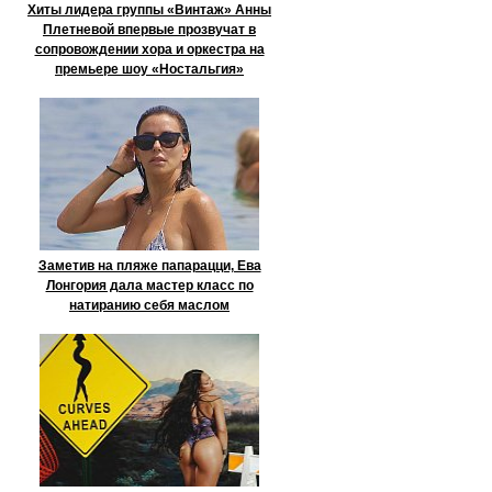
Хиты лидера группы «Винтаж» Анны
Плетневой впервые прозвучат в
сопровождении хора и оркестра на
премьере шоу «Ностальгия»
Заметив на пляже папарацци, Ева
Лонгория дала мастер класс по
натиранию себя маслом