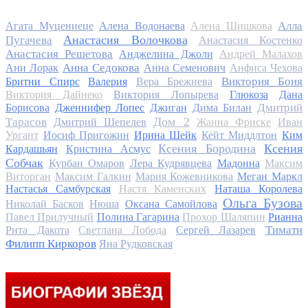
Алла
Агата Муцениеце
Алена Водонаева
Алена Шишкова
Анастасия Волочкова
Пугачева
Анастасия Костенко
Анастасия Решетова
Анджелина Джоли
Андрей Малахов
Анна Седокова
Ани Лорак
Анна Семенович
Анфиса Чехова
Виктория Боня
Бритни Спирс
Валерия
Вера Брежнева
Виктория Дайнеко
Виктория Лопырева
Глюкоза
Дана
Дмитрий
Борисова
Дженнифер Лопес
Джиган
Дима Билан
Дом 2
Тарасов
Дмитрий Шепелев
Жанна Фриске
Иван
Ургант
Иосиф Пригожин
Ирина Шейк
Кейт Миддлтон
Ким
Ксения Бородина
Ксения
Кардашьян
Кристина Асмус
Собчак
Курбан Омаров
Лера Кудрявцева
Мадонна
Максим
Виторган
Максим Галкин
Мария Кожевникова
Меган Маркл
Настасья Самбурская
Настя Каменских
Наташа Королева
Ольга Бузова
Николай Басков
Нюша
Оксана Самойлова
Павел Прилучный
Полина Гагарина
Прохор Шаляпин
Рианна
Тимати
Рита Дакота
Светлана Лобода
Сергей Лазарев
Филипп Киркоров
Яна Рудковская