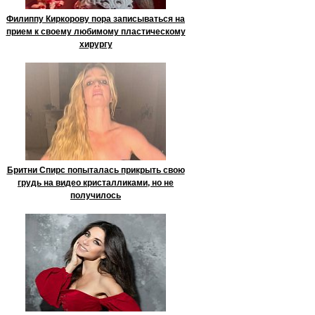
Филиппу Киркорову пора записываться на
прием к своему любимому пластическому
хирургу
Бритни Спирс попыталась прикрыть свою
грудь на видео кристалликами, но не
получилось