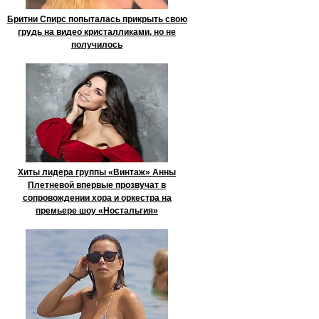
Бритни Спирс попыталась прикрыть свою
грудь на видео кристалликами, но не
получилось
Хиты лидера группы «Винтаж» Анны
Плетневой впервые прозвучат в
сопровождении хора и оркестра на
премьере шоу «Ностальгия»