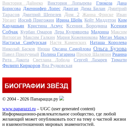
Виктория Дайнеко
Виктория Лопырева
Глюкоза
Дана
Дмитрий
Борисова
Дженнифер Лопес
Джиган
Дима Билан
Дом 2
Тарасов
Дмитрий Шепелев
Жанна Фриске
Иван
Ургант
Иосиф Пригожин
Ирина Шейк
Кейт Миддлтон
Ким
Ксения Бородина
Ксения
Кардашьян
Кристина Асмус
Собчак
Курбан Омаров
Лера Кудрявцева
Мадонна
Максим
Виторган
Максим Галкин
Мария Кожевникова
Меган Маркл
Настасья Самбурская
Настя Каменских
Наташа Королева
Ольга Бузова
Николай Басков
Нюша
Оксана Самойлова
Павел Прилучный
Полина Гагарина
Прохор Шаляпин
Рианна
Тимати
Рита Дакота
Светлана Лобода
Сергей Лазарев
Филипп Киркоров
Яна Рудковская
© 2004 - 2026 Папарацци.ру
www.paparazzi.ru
– UGC (user generated content)
Информационно-развлекательное сообщество, где любой
желающий может опубликовать пост на тему о частной жизни
и взаимоотношениях мировых знаменитостей.