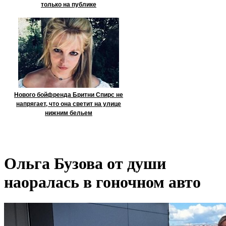
только на публике
Нового бойфренда Бритни Спирс не
напрягает, что она светит на улице
нижним бельем
Ольга Бузова от души
наоралась в гоночном авто