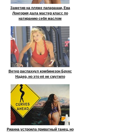
Заметив на пляже папарацци, Ева
Лонгория дала мастер класс по
натиранию себя маслом
Ветер распахнул комбинезон Брукс
Надер, но это её не смутило
Рианна устроила приватный танец, но