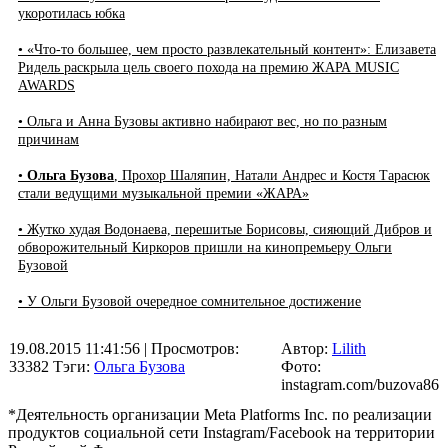
укоротилась юбка
• «Что-то большее, чем просто развлекательный контент»: Елизавета
Ридель раскрыла цель своего похода на премию ЖАРА MUSIC
AWARDS
• Ольга и Анна Бузовы активно набирают вес, но по разным
причинам
•
Ольга Бузова
, Прохор Шаляпин, Натали Андрес и Костя Тарасюк
стали ведущими музыкальной премии «ЖАРА»
• Жутко худая Водонаева, перешитые Борисовы, сияющий Дибров и
обворожительный Киркоров пришли на кинопремьеру Ольги
Бузовой
• У Ольги Бузовой очередное сомнительное достижение
19.08.2015 11:41:56
| Просмотров:
Автор:
Lilith
33382
Тэги:
Ольга Бузова
Фото:
instagram.com/buzova86
*Деятельность организации Meta Platforms Inc. по реализации
продуктов социальной сети Instagram/Facebook на территории