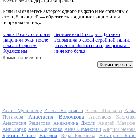
Российской Федерации запрещена.
Если Вы являетесь автором одного из фото и не согласны с
его публикацией — обратитесь в администрацию и мы
исправим ошибку.
Саша Гозиас осипла и
Беременная Виктория Дайнеко
нацепила очки после
вспомнила о своей стройной талии,
секса с Сергеем
разместив фотосессию для рекламы
Худяковым
нижнего белья
Комментариев нет
Комментировать
Алла
Агата Муцениеце
Алена Водонаева
Алена Шишкова
Анастасия Волочкова
Пугачева
Анастасия Костенко
Анастасия Решетова
Анджелина Джоли
Андрей Малахов
Анна Седокова
Ани Лорак
Анна Семенович
Анфиса Чехова
Виктория Боня
Бритни Спирс
Валерия
Вера Брежнева