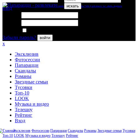
искать
вход
Логин:
Пароль:
Запомнить меня
Забыли пароль?
войти
x
Эксклюзив
Фотосессии
Папарацци
Скандалы
Романы
Звездные семьи
Тусовки
Топ-10
LOOK
Музыка и видео
Телешоу
Рейтинг
Вход
Эксклюзив
Фотосессии
Папарацци
Скандалы
Романы
Звездные семьи
Тусовки
Топ-10
LOOK
Музыка и видео
Телешоу
Рейтинг