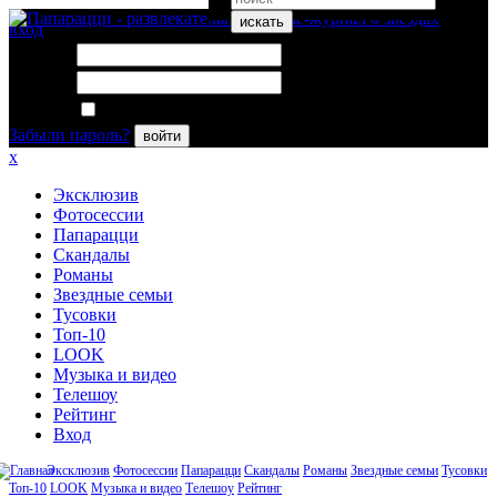
искать
вход
Логин:
Пароль:
Запомнить меня
Забыли пароль?
войти
x
Эксклюзив
Фотосессии
Папарацци
Скандалы
Романы
Звездные семьи
Тусовки
Топ-10
LOOK
Музыка и видео
Телешоу
Рейтинг
Вход
Эксклюзив
Фотосессии
Папарацци
Скандалы
Романы
Звездные семьи
Тусовки
Топ-10
LOOK
Музыка и видео
Телешоу
Рейтинг