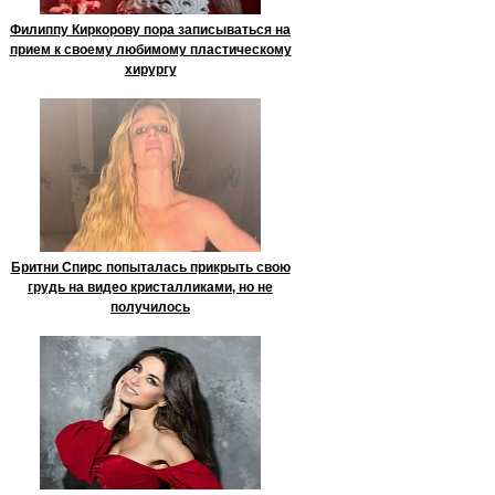
Филиппу Киркорову пора записываться на
прием к своему любимому пластическому
хирургу
Бритни Спирс попыталась прикрыть свою
грудь на видео кристалликами, но не
получилось