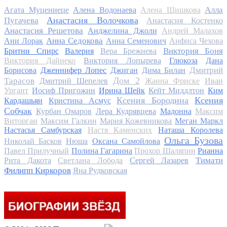
Алла
Агата Муцениеце
Алена Водонаева
Алена Шишкова
Анастасия Волочкова
Пугачева
Анастасия Костенко
Анастасия Решетова
Анджелина Джоли
Андрей Малахов
Анна Седокова
Ани Лорак
Анна Семенович
Анфиса Чехова
Виктория Боня
Бритни Спирс
Валерия
Вера Брежнева
Виктория Дайнеко
Виктория Лопырева
Глюкоза
Дана
Дмитрий
Борисова
Дженнифер Лопес
Джиган
Дима Билан
Дом 2
Тарасов
Дмитрий Шепелев
Жанна Фриске
Иван
Ургант
Иосиф Пригожин
Ирина Шейк
Кейт Миддлтон
Ким
Ксения Бородина
Ксения
Кардашьян
Кристина Асмус
Собчак
Курбан Омаров
Лера Кудрявцева
Мадонна
Максим
Виторган
Максим Галкин
Мария Кожевникова
Меган Маркл
Настасья Самбурская
Настя Каменских
Наташа Королева
Ольга Бузова
Николай Басков
Нюша
Оксана Самойлова
Павел Прилучный
Полина Гагарина
Прохор Шаляпин
Рианна
Тимати
Рита Дакота
Светлана Лобода
Сергей Лазарев
Филипп Киркоров
Яна Рудковская