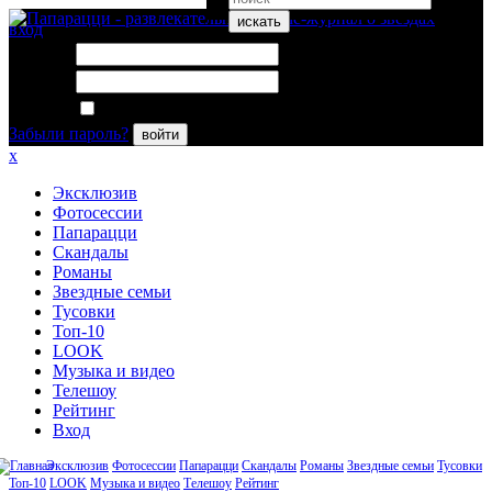
искать
вход
Логин:
Пароль:
Запомнить меня
Забыли пароль?
войти
x
Эксклюзив
Фотосессии
Папарацци
Скандалы
Романы
Звездные семьи
Тусовки
Топ-10
LOOK
Музыка и видео
Телешоу
Рейтинг
Вход
Эксклюзив
Фотосессии
Папарацци
Скандалы
Романы
Звездные семьи
Тусовки
Топ-10
LOOK
Музыка и видео
Телешоу
Рейтинг