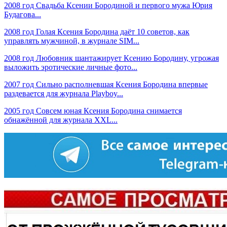
2008 год Свадьба Ксении Бородиной и первого мужа Юрия
Будагова...
2008 год Голая Ксения Бородина даёт 10 советов, как
управлять мужчиной, в журнале SIM...
2008 год Любовник шантажирует Ксению Бородину, угрожая
выложить эротические личные фото...
2007 год Сильно располневшая Ксения Бородина впервые
раздевается для журнала Playboy...
2005 год Совсем юная Ксения Бородина снимается
обнажённой для журнала XXL...