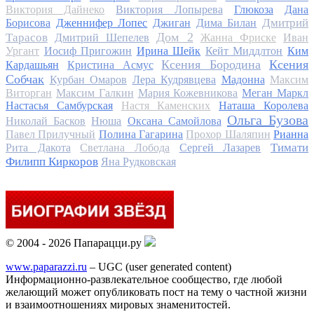
Виктория Дайнеко
Виктория Лопырева
Глюкоза
Дана
Дмитрий
Борисова
Дженнифер Лопес
Джиган
Дима Билан
Дом 2
Тарасов
Дмитрий Шепелев
Жанна Фриске
Иван
Ургант
Иосиф Пригожин
Ирина Шейк
Кейт Миддлтон
Ким
Ксения Бородина
Ксения
Кардашьян
Кристина Асмус
Собчак
Курбан Омаров
Лера Кудрявцева
Мадонна
Максим
Виторган
Максим Галкин
Мария Кожевникова
Меган Маркл
Настасья Самбурская
Настя Каменских
Наташа Королева
Ольга Бузова
Николай Басков
Нюша
Оксана Самойлова
Павел Прилучный
Полина Гагарина
Прохор Шаляпин
Рианна
Тимати
Рита Дакота
Светлана Лобода
Сергей Лазарев
Филипп Киркоров
Яна Рудковская
© 2004 - 2026 Папарацци.ру
www.paparazzi.ru
– UGC (user generated content)
Информационно-развлекательное сообщество, где любой
желающий может опубликовать пост на тему о частной жизни
и взаимоотношениях мировых знаменитостей.