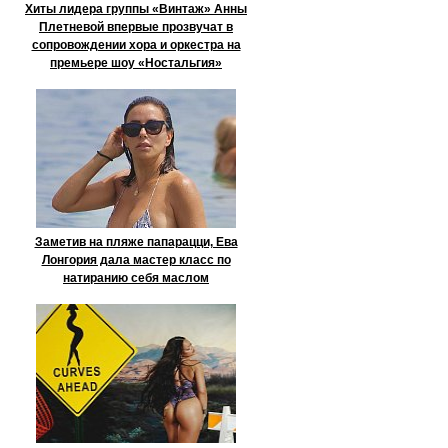
Хиты лидера группы «Винтаж» Анны
Плетневой впервые прозвучат в
сопровождении хора и оркестра на
премьере шоу «Ностальгия»
Заметив на пляже папарацци, Ева
Лонгория дала мастер класс по
натиранию себя маслом