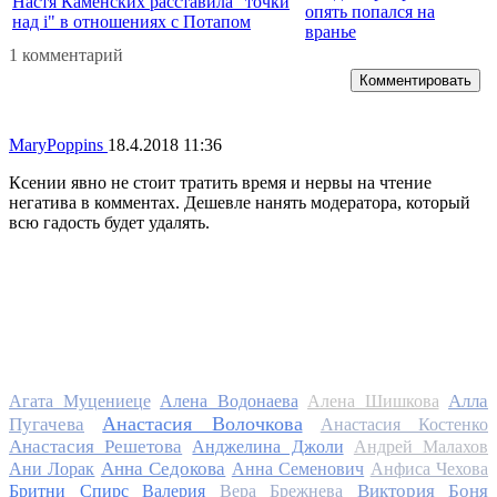
Настя Каменских расставила "точки
опять попался на
над i" в отношениях с Потапом
вранье
1 комментарий
Комментировать
MaryPoppins
18.4.2018 11:36
Ксении явно не стоит тратить время и нервы на чтение
негатива в комментах. Дешевле нанять модератора, который
всю гадость будет удалять.
Алла
Агата Муцениеце
Алена Водонаева
Алена Шишкова
Анастасия Волочкова
Пугачева
Анастасия Костенко
Анастасия Решетова
Анджелина Джоли
Андрей Малахов
Анна Седокова
Ани Лорак
Анна Семенович
Анфиса Чехова
Виктория Боня
Бритни Спирс
Валерия
Вера Брежнева