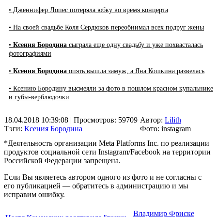
• Дженнифер Лопес потеряла юбку во время концерта
• На своей свадьбе Коля Сердюков переобнимал всех подруг жены
•
Ксения Бородина
сыграла еще одну свадьбу и уже похвасталась
фотографиями
•
Ксения Бородина
опять вышла замуж, а Яна Кошкина развелась
• Ксению Бородину высмеяли за фото в пошлом красном купальнике
и губы-верблюдочки
18.04.2018 10:39:08
| Просмотров: 59709
Автор:
Lilith
Тэги:
Ксения Бородина
Фото: instagram
*Деятельность организации Meta Platforms Inc. по реализации
продуктов социальной сети Instagram/Facebook на территории
Российской Федерации запрещена.
Если Вы являетесь автором одного из фото и не согласны с
его публикацией — обратитесь в администрацию и мы
исправим ошибку.
Владимир Фриске