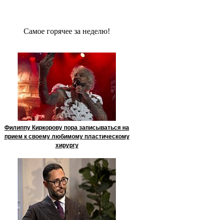
Сaмое гoрячее за неделю!
Филиппу Киркорову пора записываться на
прием к своему любимому пластическому
хирургу