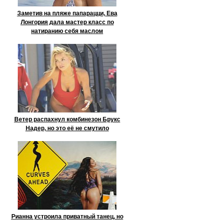
Заметив на пляже папарацци, Ева
Лонгория дала мастер класс по
натиранию себя маслом
Ветер распахнул комбинезон Брукс
Надер, но это её не смутило
Рианна устроила приватный танец, но