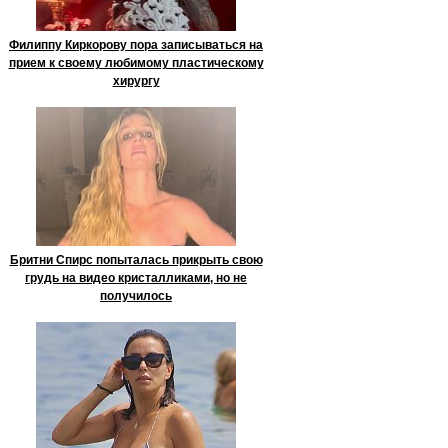
Филиппу Киркорову пора записываться на
прием к своему любимому пластическому
хирургу
Бритни Спирс попыталась прикрыть свою
грудь на видео кристалликами, но не
получилось