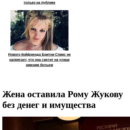
только на публике
Нового бойфренда Бритни Спирс не
напрягает, что она светит на улице
нижним бельем
Жена оставила Рому Жукову
без денег и имущества