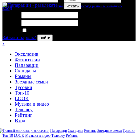
искать
вход
Логин:
Пароль:
Запомнить меня
Забыли пароль?
войти
x
Эксклюзив
Фотосессии
Папарацци
Скандалы
Романы
Звездные семьи
Тусовки
Топ-10
LOOK
Музыка и видео
Телешоу
Рейтинг
Вход
Эксклюзив
Фотосессии
Папарацци
Скандалы
Романы
Звездные семьи
Тусовки
Топ-10
LOOK
Музыка и видео
Телешоу
Рейтинг