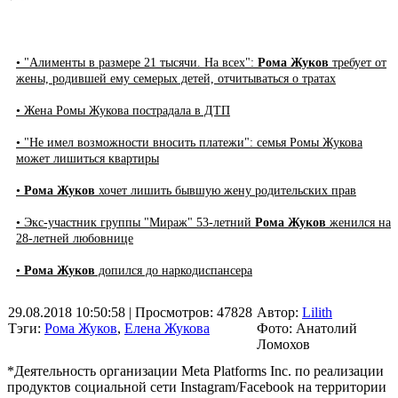
• "Алименты в размере 21 тысячи. На всех":
Рома Жуков
требует от
жены, родившей ему семерых детей, отчитываться о тратах
• Жена Ромы Жукова пострадала в ДТП
• "Не имел возможности вносить платежи": семья Ромы Жукова
может лишиться квартиры
•
Рома Жуков
хочет лишить бывшую жену родительских прав
• Экс-участник группы "Мираж" 53-летний
Рома Жуков
женился на
28-летней любовнице
•
Рома Жуков
допился до наркодиспансера
29.08.2018 10:50:58
| Просмотров: 47828
Автор:
Lilith
Тэги:
Рома Жуков
,
Елена Жукова
Фото: Анатолий
Ломохов
*Деятельность организации Meta Platforms Inc. по реализации
продуктов социальной сети Instagram/Facebook на территории