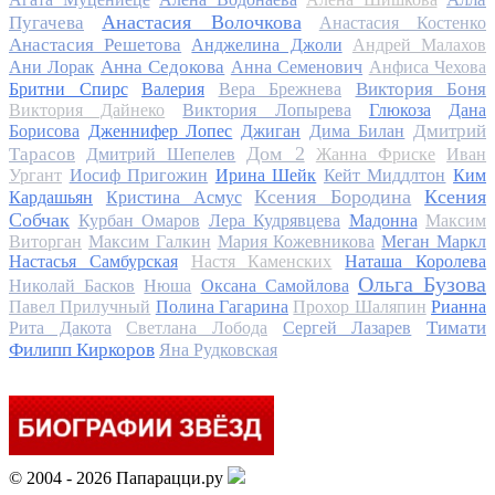
Анастасия Волочкова
Пугачева
Анастасия Костенко
Анастасия Решетова
Анджелина Джоли
Андрей Малахов
Анна Седокова
Ани Лорак
Анна Семенович
Анфиса Чехова
Виктория Боня
Бритни Спирс
Валерия
Вера Брежнева
Виктория Дайнеко
Виктория Лопырева
Глюкоза
Дана
Дмитрий
Борисова
Дженнифер Лопес
Джиган
Дима Билан
Дом 2
Тарасов
Дмитрий Шепелев
Жанна Фриске
Иван
Ургант
Иосиф Пригожин
Ирина Шейк
Кейт Миддлтон
Ким
Ксения Бородина
Ксения
Кардашьян
Кристина Асмус
Собчак
Курбан Омаров
Лера Кудрявцева
Мадонна
Максим
Виторган
Максим Галкин
Мария Кожевникова
Меган Маркл
Настасья Самбурская
Настя Каменских
Наташа Королева
Ольга Бузова
Николай Басков
Нюша
Оксана Самойлова
Павел Прилучный
Полина Гагарина
Прохор Шаляпин
Рианна
Тимати
Рита Дакота
Светлана Лобода
Сергей Лазарев
Филипп Киркоров
Яна Рудковская
© 2004 - 2026 Папарацци.ру