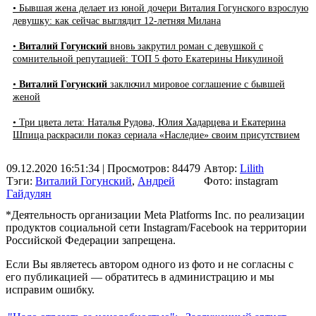
• Бывшая жена делает из юной дочери Виталия Гогунского взрослую
девушку: как сейчас выглядит 12-летняя Милана
•
Виталий Гогунский
вновь закрутил роман с девушкой с
сомнительной репутацией: ТОП 5 фото Екатерины Никулиной
•
Виталий Гогунский
заключил мировое соглашение с бывшей
женой
• Три цвета лета: Наталья Рудова, Юлия Хадарцева и Екатерина
Шпица раскрасили показ сериала «Наследие» своим присутствием
09.12.2020 16:51:34
| Просмотров: 84479
Автор:
Lilith
Тэги:
Виталий Гогунский
,
Андрей
Фото: instagram
Гайдулян
*Деятельность организации Meta Platforms Inc. по реализации
продуктов социальной сети Instagram/Facebook на территории
Российской Федерации запрещена.
Если Вы являетесь автором одного из фото и не согласны с
его публикацией — обратитесь в администрацию и мы
исправим ошибку.