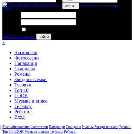
искать
вход
Логин:
Пароль:
Запомнить меня
Забыли пароль?
войти
x
Эксклюзив
Фотосессии
Папарацци
Скандалы
Романы
Звездные семьи
Тусовки
Топ-10
LOOK
Музыка и видео
Телешоу
Рейтинг
Вход
Эксклюзив
Фотосессии
Папарацци
Скандалы
Романы
Звездные семьи
Тусовки
Топ-10
LOOK
Музыка и видео
Телешоу
Рейтинг