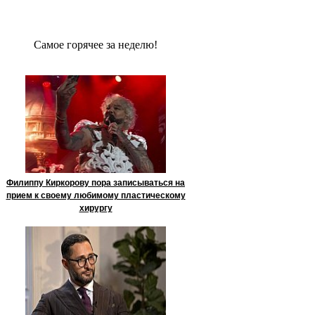
Сaмое гoрячее за неделю!
Филиппу Киркорову пора записываться на
прием к своему любимому пластическому
хирургу