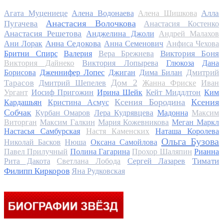
Алла
Агата Муцениеце
Алена Водонаева
Алена Шишкова
Анастасия Волочкова
Пугачева
Анастасия Костенко
Анастасия Решетова
Анджелина Джоли
Андрей Малахов
Анна Седокова
Ани Лорак
Анна Семенович
Анфиса Чехова
Виктория Боня
Бритни Спирс
Валерия
Вера Брежнева
Виктория Дайнеко
Виктория Лопырева
Глюкоза
Дана
Дмитрий
Борисова
Дженнифер Лопес
Джиган
Дима Билан
Дом 2
Тарасов
Дмитрий Шепелев
Жанна Фриске
Иван
Ургант
Иосиф Пригожин
Ирина Шейк
Кейт Миддлтон
Ким
Ксения Бородина
Ксения
Кардашьян
Кристина Асмус
Собчак
Курбан Омаров
Лера Кудрявцева
Мадонна
Максим
Виторган
Максим Галкин
Мария Кожевникова
Меган Маркл
Настасья Самбурская
Настя Каменских
Наташа Королева
Ольга Бузова
Николай Басков
Нюша
Оксана Самойлова
Павел Прилучный
Полина Гагарина
Прохор Шаляпин
Рианна
Тимати
Рита Дакота
Светлана Лобода
Сергей Лазарев
Филипп Киркоров
Яна Рудковская