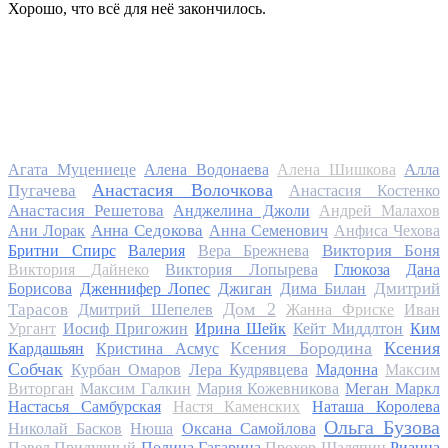
Хорошо, что всё для неё закончилось.
Алла
Агата Муцениеце
Алена Водонаева
Алена Шишкова
Анастасия Волочкова
Пугачева
Анастасия Костенко
Анастасия Решетова
Анджелина Джоли
Андрей Малахов
Анна Седокова
Ани Лорак
Анна Семенович
Анфиса Чехова
Виктория Боня
Бритни Спирс
Валерия
Вера Брежнева
Виктория Дайнеко
Виктория Лопырева
Глюкоза
Дана
Дмитрий
Борисова
Дженнифер Лопес
Джиган
Дима Билан
Дом 2
Тарасов
Дмитрий Шепелев
Жанна Фриске
Иван
Ургант
Иосиф Пригожин
Ирина Шейк
Кейт Миддлтон
Ким
Ксения Бородина
Ксения
Кардашьян
Кристина Асмус
Собчак
Курбан Омаров
Лера Кудрявцева
Мадонна
Максим
Виторган
Максим Галкин
Мария Кожевникова
Меган Маркл
Настасья Самбурская
Настя Каменских
Наташа Королева
Ольга Бузова
Николай Басков
Нюша
Оксана Самойлова
Павел Прилучный
Полина Гагарина
Прохор Шаляпин
Рианна