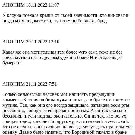
АНОНИМ
18.11.2022 11:07
У клоуна поехала крыша от своей значимости..кто виноват в
неудачах у недомужика, ну конечно бывшая...бред
АНОНИМ
20.11.2022 12:10
Какая же она мстительная,тем более -что сама тоже не без
греха-мутила с его другом,будучи в браке Ничего,ее ждет
бумеранг
АНОНИМ
21.11.2022 7:51
Только безмозглый человек мог написать предыдущий
коммент...Ксения любила мужа и никогда в браке ни с кем не
мутила. Так, как она его всегда защищала, затыкала всем рты
постоянно, говорит о её преданности ему. А он так сказал от
бессилия, пнули под зад окончательно. Он из тех, кто вслух
говорит одно, а делает по другому, мстительный и жестокий.
Кто не следил за их жизнью, не всегда могут дать правильную
оценку. Давно было заметно, что Бородиной тяжело в браке.