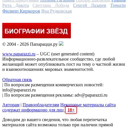
Тимати
Рита Дакота
Светлана Лобода
Сергей Лазарев
Филипп Киркоров
Яна Рудковская
© 2004 - 2026 Папарацци.ру
www.paparazzi.ru
– UGC (user generated content)
Информационно-развлекательное сообщество, где любой
желающий может опубликовать пост на тему о частной жизни
и взаимоотношениях мировых знаменитостей.
Обратная связь
| По вопросам размещения коммерческих новостей:
info@paparazzi.ru
| По вопросам размещения рекламы: adv@paparazzi.ru
Авторам
|
Правообладателям
Некоторые материалы сайта
содержат информацию для лиц
18+
Доводим до вашего сведения, что любая перепечатка
материалов сайта возможна только при наличии прямой