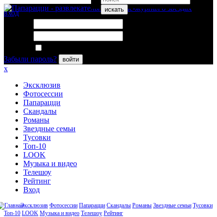
искать
вход
Логин:
Пароль:
Запомнить меня
Забыли пароль?
войти
x
Эксклюзив
Фотосессии
Папарацци
Скандалы
Романы
Звездные семьи
Тусовки
Топ-10
LOOK
Музыка и видео
Телешоу
Рейтинг
Вход
Эксклюзив
Фотосессии
Папарацци
Скандалы
Романы
Звездные семьи
Тусовки
Топ-10
LOOK
Музыка и видео
Телешоу
Рейтинг