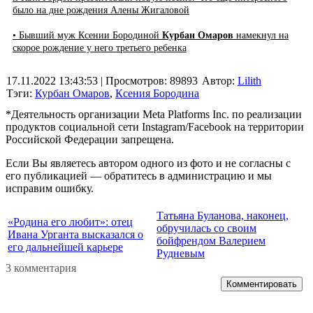
было на дне рождения Алены Жигаловой
• Бывший муж Ксении Бородиной
Курбан Омаров
намекнул на
скорое рождение у него третьего ребенка
17.11.2022 13:43:53
| Просмотров: 89893
Автор:
Lilith
Тэги:
Курбан Омаров
,
Ксения Бородина
*Деятельность организации Meta Platforms Inc. по реализации
продуктов социальной сети Instagram/Facebook на территории
Российской Федерации запрещена.
Если Вы являетесь автором одного из фото и не согласны с
его публикацией — обратитесь в администрацию и мы
исправим ошибку.
Татьяна Буланова, наконец,
«Родина его любит»: отец
обручилась со своим
Ивана Урганта высказался о
бойфрендом Валерием
его дальнейшей карьере
Рудневым
3 комментария
Комментировать