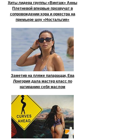
Хиты лидера группы «Винтаж» Анны
Плетневой впервые прозвучат в
сопровождении хора и оркестра на
премьере шоу «Ностальгия»
Заметив на пляже папарацци, Ева
Лонгория дала мастер класс по
натиранию себя маслом