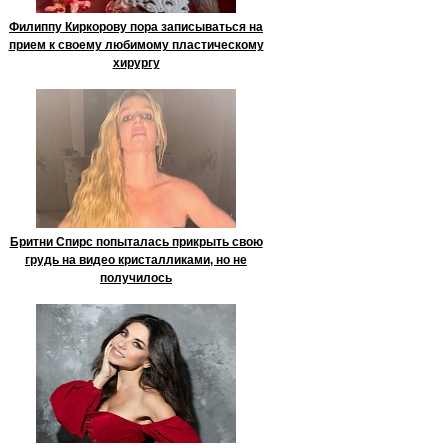
Филиппу Киркорову пора записываться на
прием к своему любимому пластическому
хирургу
Бритни Спирс попыталась прикрыть свою
грудь на видео кристалликами, но не
получилось