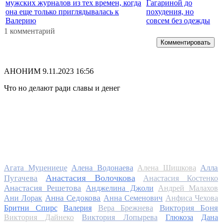
мужских журналов из тех времен, когда
Гагариной до
она еще только приглядывалась к
похудения, но
Валерию
совсем без одежды
1 комментарий
Комментировать
АНОНИМ
9.11.2023 16:56
Что но делают ради славы и денег
Алла
Агата Муцениеце
Алена Водонаева
Алена Шишкова
Анастасия Волочкова
Пугачева
Анастасия Костенко
Анастасия Решетова
Анджелина Джоли
Андрей Малахов
Анна Седокова
Ани Лорак
Анна Семенович
Анфиса Чехова
Виктория Боня
Бритни Спирс
Валерия
Вера Брежнева
Виктория Дайнеко
Виктория Лопырева
Глюкоза
Дана