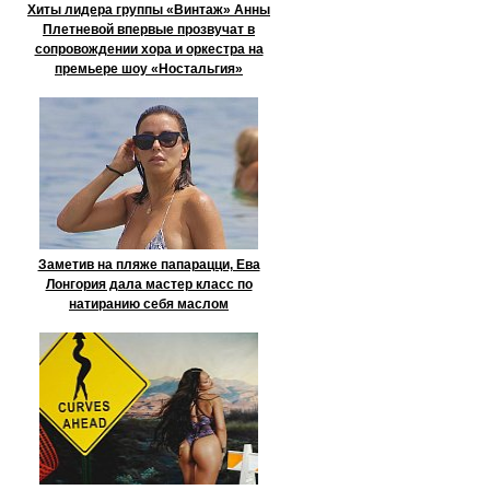
Хиты лидера группы «Винтаж» Анны
Плетневой впервые прозвучат в
сопровождении хора и оркестра на
премьере шоу «Ностальгия»
Заметив на пляже папарацци, Ева
Лонгория дала мастер класс по
натиранию себя маслом