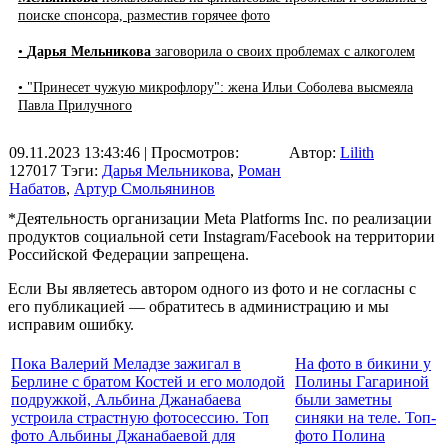
поиске спонсора, разместив горячее фото
•
Дарья Мельникова
заговорила о своих проблемах с алкоголем
• "Принесет чужую микрофлору": жена Ильи Соболева высмеяла
Павла Прилучного
09.11.2023 13:43:46
| Просмотров:
Автор:
Lilith
127017
Тэги:
Дарья Мельникова
,
Роман
Набатов
,
Артур Смольянинов
*Деятельность организации Meta Platforms Inc. по реализации
продуктов социальной сети Instagram/Facebook на территории
Российской Федерации запрещена.
Если Вы являетесь автором одного из фото и не согласны с
его публикацией — обратитесь в администрацию и мы
исправим ошибку.
Пока Валерий Меладзе зажигал в
На фото в бикини у
Берлине с братом Костей и его молодой
Полины Гагариной
подружкой, Альбина Джанабаева
были заметны
устроила страстную фотосессию. Топ
синяки на теле. Топ-
фото Альбины Джанабаевой для
фото Полина