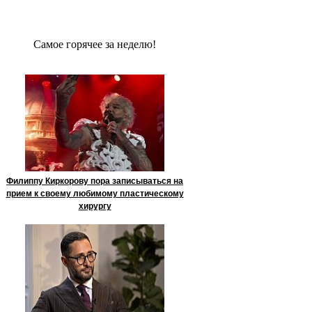
Сaмое гoрячее за неделю!
Филиппу Киркорову пора записываться на
прием к своему любимому пластическому
хирургу