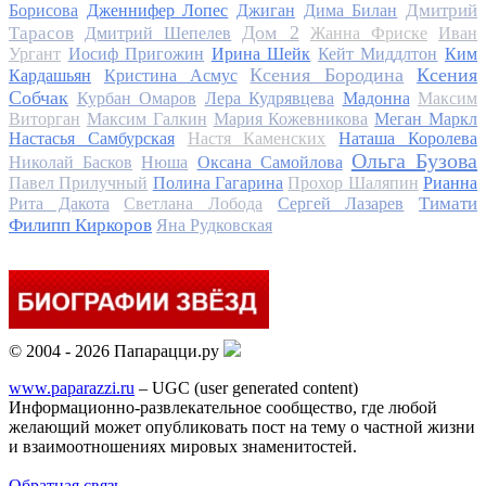
Дмитрий
Борисова
Дженнифер Лопес
Джиган
Дима Билан
Дом 2
Тарасов
Дмитрий Шепелев
Жанна Фриске
Иван
Ургант
Иосиф Пригожин
Ирина Шейк
Кейт Миддлтон
Ким
Ксения Бородина
Ксения
Кардашьян
Кристина Асмус
Собчак
Курбан Омаров
Лера Кудрявцева
Мадонна
Максим
Виторган
Максим Галкин
Мария Кожевникова
Меган Маркл
Настасья Самбурская
Настя Каменских
Наташа Королева
Ольга Бузова
Николай Басков
Нюша
Оксана Самойлова
Павел Прилучный
Полина Гагарина
Прохор Шаляпин
Рианна
Тимати
Рита Дакота
Светлана Лобода
Сергей Лазарев
Филипп Киркоров
Яна Рудковская
© 2004 - 2026 Папарацци.ру
www.paparazzi.ru
– UGC (user generated content)
Информационно-развлекательное сообщество, где любой
желающий может опубликовать пост на тему о частной жизни
и взаимоотношениях мировых знаменитостей.
Обратная связь