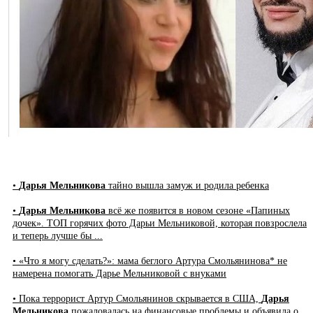
•
Дарья Мельникова
тайно вышла замуж и родила ребенка
•
Дарья Мельникова
всё же появится в новом сезоне «Папиных
дочек». ТОП горячих фото Дарьи Мельниковой, которая повзрослела
и теперь лучше бы ...
• «Что я могу сделать?»: мама беглого Артура Смольянинова* не
намерена помогать Дарье Мельниковой с внуками
• Пока террорист Артур Смольянинов скрывается в США,
Дарья
Мельникова
пожаловалась на финансовые проблемы и объявила о