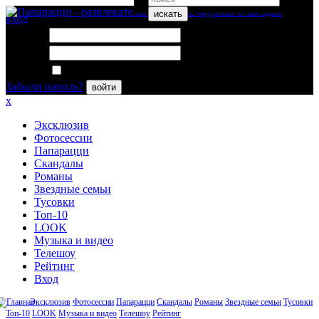
искать
вход
Логин:
Пароль:
Запомнить меня
Забыли пароль?
войти
x
Эксклюзив
Фотосессии
Папарацци
Скандалы
Романы
Звездные семьи
Тусовки
Топ-10
LOOK
Музыка и видео
Телешоу
Рейтинг
Вход
Эксклюзив
Фотосессии
Папарацци
Скандалы
Романы
Звездные семьи
Тусовки
Топ-10
LOOK
Музыка и видео
Телешоу
Рейтинг