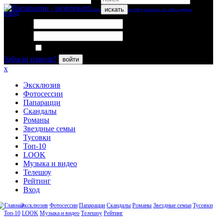
искать
вход
Логин:
Пароль:
Запомнить меня
Забыли пароль?
войти
x
Эксклюзив
Фотосессии
Папарацци
Скандалы
Романы
Звездные семьи
Тусовки
Топ-10
LOOK
Музыка и видео
Телешоу
Рейтинг
Вход
Эксклюзив
Фотосессии
Папарацци
Скандалы
Романы
Звездные семьи
Тусовки
Топ-10
LOOK
Музыка и видео
Телешоу
Рейтинг