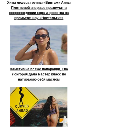
Хиты лидера группы «Винтаж» Анны
Плетневой впервые прозвучат в
сопровождении хора и оркестра на
премьере шоу «Ностальгия»
Заметив на пляже папарацци, Ева
Лонгория дала мастер класс по
натиранию себя маслом