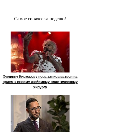
Сaмое гoрячее за неделю!
Филиппу Киркорову пора записываться на
прием к своему любимому пластическому
хирургу