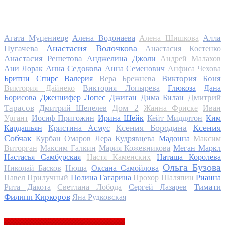
Алла
Агата Муцениеце
Алена Водонаева
Алена Шишкова
Анастасия Волочкова
Пугачева
Анастасия Костенко
Анастасия Решетова
Анджелина Джоли
Андрей Малахов
Анна Седокова
Ани Лорак
Анна Семенович
Анфиса Чехова
Виктория Боня
Бритни Спирс
Валерия
Вера Брежнева
Виктория Дайнеко
Виктория Лопырева
Глюкоза
Дана
Дмитрий
Борисова
Дженнифер Лопес
Джиган
Дима Билан
Дом 2
Тарасов
Дмитрий Шепелев
Жанна Фриске
Иван
Ургант
Иосиф Пригожин
Ирина Шейк
Кейт Миддлтон
Ким
Ксения Бородина
Ксения
Кардашьян
Кристина Асмус
Собчак
Курбан Омаров
Лера Кудрявцева
Мадонна
Максим
Виторган
Максим Галкин
Мария Кожевникова
Меган Маркл
Настасья Самбурская
Настя Каменских
Наташа Королева
Ольга Бузова
Николай Басков
Нюша
Оксана Самойлова
Павел Прилучный
Полина Гагарина
Прохор Шаляпин
Рианна
Тимати
Рита Дакота
Светлана Лобода
Сергей Лазарев
Филипп Киркоров
Яна Рудковская