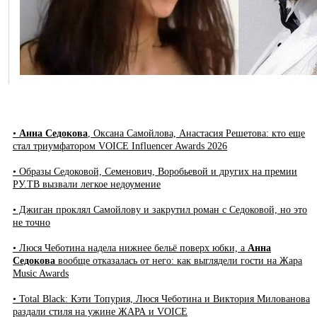
•
Анна Седокова
, Оксана Самойлова, Анастасия Решетова: кто еще
стал триумфатором VOICE Influencer Awards 2026
• Образы Седоковой, Семенович, Воробьевой и других на премии
РУ.ТВ вызвали легкое недоумение
• Джиган проклял Самойлову и закрутил роман с Седоковой, но это
не точно
• Люся Чеботина надела нижнее бельё поверх юбки, а
Анна
Седокова
вообще отказалась от него: как выглядели гости на Жара
Music Awards
• Total Black: Кэти Топурия, Люся Чеботина и Виктория Милованова
раздали стиля на ужине ЖАРА и VOICE