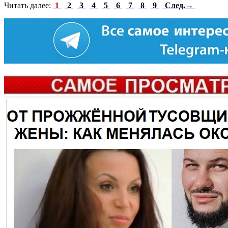
Читать далее:
1
2
3
4
5
6
7
8
9
След.→