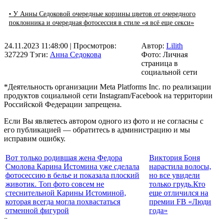
• У Анны Седоковой очередные корзины цветов от очередного
поклонника и очередная фотосессия в стиле «я всё еще секси»
24.11.2023 11:48:00
| Просмотров:
Автор:
Lilith
327229
Тэги:
Анна Седокова
Фото: Личная
страница в
социальной сети
*Деятельность организации Meta Platforms Inc. по реализации
продуктов социальной сети Instagram/Facebook на территории
Российской Федерации запрещена.
Если Вы являетесь автором одного из фото и не согласны с
его публикацией — обратитесь в администрацию и мы
исправим ошибку.
Вот только родившая жена Федора
Виктория Боня
Смолова Карина Истомина уже сделала
нарастила волосы,
фотосессию в белье и показала плоский
но все увидели
животик. Топ фото совсем не
только грудь.Кто
стеснительной Карины Истоминой,
еще отличился на
которая всегда могла похвастаться
премии FB «Люди
отменной фигурой
года»